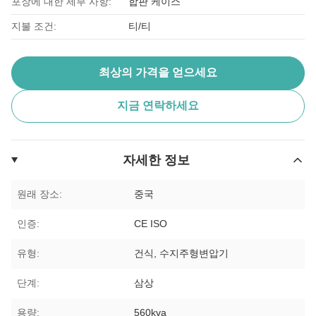
포장에 대한 세부 사항:
합판 케이스
지불 조건:
티/티
최상의 가격을 얻으세요
지금 연락하세요
자세한 정보
원래 장소:
중국
인증:
CE ISO
유형:
건식, 수지주형변압기
단계:
삼상
용량:
560kva