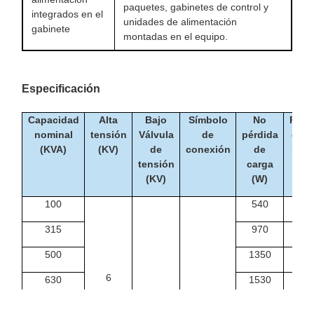
paquetes, gabinetes de control y
integrados en el
unidades de alimentación
gabinete
montadas en el equipo.
Especificación
Capacidad
Alta
Bajo
Símbolo
No
Pérd
nominal
tensión
Válvula
de
pérdida
dura
(KVA)
(KV)
de
conexión
de
la c
tensión
carga
(W
(KV)
(W)
100
540
19
315
970
40
500
1350
57
6
630
1530
68
6.3
Dinámica
1000
2070
97