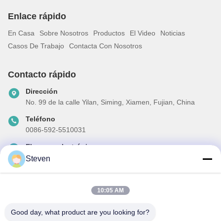
Enlace rápido
En Casa
Sobre Nosotros
Productos
El Video
Noticias
Casos De Trabajo
Contacta Con Nosotros
Contacto rápido
Dirección
No. 99 de la calle Yilan, Siming, Xiamen, Fujian, China
Teléfono
0086-592-5510031
El correo electrónico
steven@winley-electric.com
Steven
10:05 AM
Nuestro boletín
Good day, what product are you looking for?
Suscríbete a nuestro boletín para obtener descuentos y más.