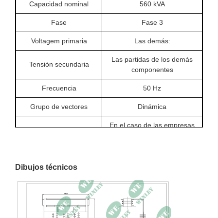
Capacidad nominal
560 kVA
Fase
Fase 3
Voltagem primaria
Las demás:
Las partidas de los demás
Tensión secundaria
componentes
Frecuencia
50 Hz
Grupo de vectores
Dinámica
En el caso de las empresas
Método de enfriamiento
de servicios de
telecomunicaciones
Materiales de
Dibujos técnicos
Cubiertas
enrollamiento
Clase de aislamiento
F, 155°C
Aumento de la
100 mil.