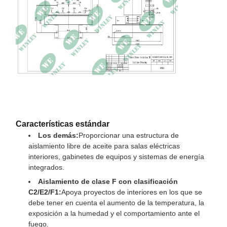
temperatura
No pérdida de carga
1460 W, tolerancia del 10%
Pérdida de carga
6310W a 120°C
Ventiladores de
refrigeración y controlador
Accesorios
de temperatura con
sensores PT100
Las medidas de ensayo se
aplicarán en el caso de los
Características estándar
Las dimensiones
vehículos de la categoría
Los demás:
Proporcionar una estructura de
M1 y M2.
aislamiento libre de aceite para salas eléctricas
interiores, gabinetes de equipos y sistemas de energía
Peso
1766 kg
integrados.
Aislamiento de clase F con clasificación
C2/E2/F1:
Apoya proyectos de interiores en los que se
debe tener en cuenta el aumento de la temperatura, la
exposición a la humedad y el comportamiento ante el
fuego.