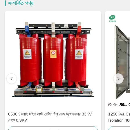
সম্পর্কিত পণ্য
6500K ড্রাই টাইপ কাস্ট রেজিন থ্রি ফেজ ট্রান্সফরমার 33KV
1250Kva Cast Resin Dry Type Transformers
থেকে 0.9KV
Isolation 4