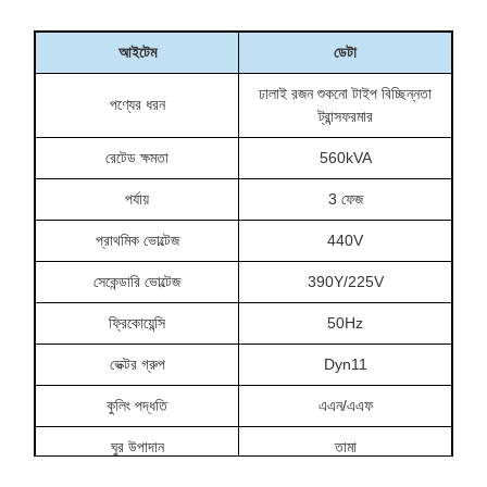
আইটেম
ডেটা
ঢালাই রজন শুকনো টাইপ বিচ্ছিন্নতা
পণ্যের ধরন
ট্রান্সফরমার
রেটেড ক্ষমতা
560kVA
পর্যায়
3 ফেজ
প্রাথমিক ভোল্টেজ
440V
সেকেন্ডারি ভোল্টেজ
390Y/225V
ফ্রিকোয়েন্সি
50Hz
ভেক্টর গ্রুপ
Dyn11
কুলিং পদ্ধতি
এএন/এএফ
ঘুর উপাদান
তামা