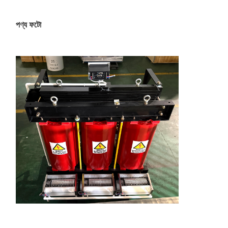
পণ্য ফটো