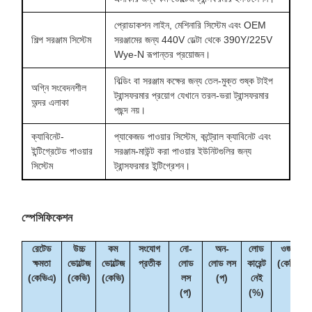
প্রোডাকশন লাইন, মেশিনারি সিস্টেম এবং OEM
শিল্প সরঞ্জাম সিস্টেম
সরঞ্জামের জন্য 440V ডেল্টা থেকে 390Y/225V
Wye-N রূপান্তর প্রয়োজন।
বিল্ডিং বা সরঞ্জাম কক্ষের জন্য তেল-মুক্ত শুষ্ক টাইপ
অগ্নি সংবেদনশীল
ট্রান্সফরমার প্রয়োগ যেখানে তরল-ভরা ট্রান্সফরমার
অন্দর এলাকা
পছন্দ নয়।
ক্যাবিনেট-
প্যাকেজড পাওয়ার সিস্টেম, কন্ট্রোল ক্যাবিনেট এবং
ইন্টিগ্রেটেড পাওয়ার
সরঞ্জাম-মাউন্ট করা পাওয়ার ইউনিটগুলির জন্য
সিস্টেম
ট্রান্সফরমার ইন্টিগ্রেশন।
স্পেসিফিকেশন
রেটেড
উচ্চ
কম
সংযোগ
নো-
অন-
লোড
ওজন
ক্ষমতা
ভোল্টেজ
ভোল্টেজ
প্রতীক
লোড
লোড লস
কারেন্ট
(কেজি)
(কেভিএ)
(কেভি)
(কেভি)
লস
(প)
নেই
(প)
(%)