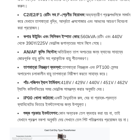
করুন।
C2/E2/F1 রেটিং সহ F-শ্রেণীর নিরোধক:
অভ্যন্তরীণ প্রকল্পগুলিকে সমর্থন
করে যেখানে তাপমাত্রা বৃদ্ধি, আর্দ্রতা এক্সপোজার এবং আগুনের আচরণ বিবেচনা
করা প্রয়োজন।
কপার উইন্ডিং এবং সিলিকন ইস্পাত কোর:
560kVA রেটিং এবং 440V
থেকে 390Y/225V ভোল্টেজ রূপান্তরের সাথে মিলে গেছে।
AN/AF কুলিং সিস্টেম:
অতিরিক্ত তাপ অপচয়ের জন্য ফ্যানের সাহায্যে
জোরপূর্বক বায়ু কুলিং সহ প্রাকৃতিক বায়ু শীতলকরণ।
তাপমাত্রা নিয়ন্ত্রণ ব্যবস্থা:
তাপমাত্রা নিয়ন্ত্রক এবং PT100 সেন্সর
অপারেশন চলাকালীন বায়ু তাপমাত্রা নিরীক্ষণ করতে সাহায্য করে।
পাঁচ-পজিশন ট্যাপ টার্মিনাল:
418V / 429V / 440V / 451V / 462V
ট্যাপিং কমিশনিংয়ের সময় ভোল্টেজ সামঞ্জস্য করার অনুমতি দেয়।
IP00 খোলা কাঠামো:
একটি বৈদ্যুতিক রুম, ঘের বা গ্রাহক-প্রদত্ত
ক্যাবিনেটের ভিতরে ইনস্টলেশনের জন্য উপযুক্ত।
শুষ্ক প্রকার ইনস্টলেশন:
কোন অন্তরক তেল ব্যবহার করা হয় না, তাই
যেখানে প্রকল্প নকশা অনুমতি দেয় সেখানে তেল পিট পরিকল্পনার প্রয়োজন হয় না।