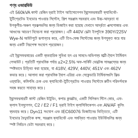
পণ্য ওভারভিউ
এই 560kVA কাস্ট রেজিন ড্রাই টাইপ আইসোলেশন ট্রান্সফরমারটি ক্যাবিনেট-
ইন্টিগ্রেটেড ইনডোর পাওয়ার সিস্টেম, শিল্প সরঞ্জাম সরবরাহ এবং উচ্চ-আদ্রতা বা
উপকূলীয়-অঞ্চল প্রকল্পগুলির জন্য ডিজাইন করা হয়েছে যেখানে আর্দ্রতা এক্সপোজার এবং
আগুনের আচরণ বিবেচনা করা প্রয়োজন। এটি 440V ডেল্টা ইনপুটকে 390Y/225V
Wye-N আউটপুটে রূপান্তর করে, এটি তিন-ফেজ সিস্টেমের জন্য উপযুক্ত করে যার
জন্য একটি নিরপেক্ষ সংযোগ প্রয়োজন।
এই ট্রান্সফরমারের একটি ব্যবহারিক সুবিধা হল এর সামনে-অভিগম্য মাল্টি-ট্যাপ টার্মিনাল
লেআউট। প্রতিটি প্রাথমিক পর্যায় ±2×2.5% অফ-সার্কিট ভোল্টেজ সামঞ্জস্যের জন্য
স্পষ্টভাবে চিহ্নিত করা হয়েছে, যা 418V, 429V, 440V, 451V এবং 462V
কভার করে। আলাদা করা প্রাথমিক ট্যাপ এরিয়া এবং সেকেন্ডারি টার্মিনালগুলি ফিল্ড
ওয়্যারিং, কমিশনিং চেক এবং ক্যাবিনেট-ইন্টিগ্রেটেড পাওয়ার সিস্টেমে রুটিন পরিদর্শনকে
সহজ করতে সাহায্য করে।
ট্রান্সফরমারটি কাস্ট রেজিন উইন্ডিং, কপার কন্ডাক্টর, একটি সিলিকন স্টিল কোর, এফ-
ক্লাস ইনসুলেশন, C2 / E2 / F1 ড্রাই টাইপ ক্লাসিফিকেশন এবং AN/AF কুলিং
ব্যবহার করে। Dyn11 সংযোগ এবং IEC60076 ডিজাইনের ভিত্তিতে, এটি
ইনডোর বৈদ্যুতিক কক্ষ, সরঞ্জাম ক্যাবিনেট এবং সমন্বিত পাওয়ার ইউনিটগুলির জন্য
স্পষ্ট নির্বাচন ডেটা সরবরাহ করে।