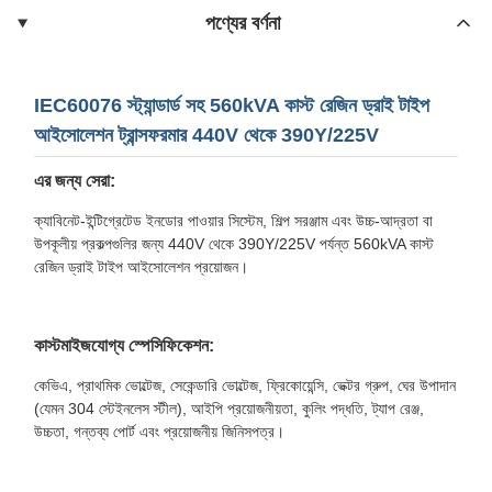
পণ্যের বর্ণনা
IEC60076 স্ট্যান্ডার্ড সহ 560kVA কাস্ট রেজিন ড্রাই টাইপ
আইসোলেশন ট্রান্সফরমার 440V থেকে 390Y/225V
এর জন্য সেরা:
ক্যাবিনেট-ইন্টিগ্রেটেড ইনডোর পাওয়ার সিস্টেম, শিল্প সরঞ্জাম এবং উচ্চ-আদ্রতা বা
উপকূলীয় প্রকল্পগুলির জন্য 440V থেকে 390Y/225V পর্যন্ত 560kVA কাস্ট
রেজিন ড্রাই টাইপ আইসোলেশন প্রয়োজন।
কাস্টমাইজযোগ্য স্পেসিফিকেশন:
কেভিএ, প্রাথমিক ভোল্টেজ, সেকেন্ডারি ভোল্টেজ, ফ্রিকোয়েন্সি, ভেক্টর গ্রুপ, ঘের উপাদান
(যেমন 304 স্টেইনলেস স্টীল), আইপি প্রয়োজনীয়তা, কুলিং পদ্ধতি, ট্যাপ রেঞ্জ,
উচ্চতা, গন্তব্য পোর্ট এবং প্রয়োজনীয় জিনিসপত্র।