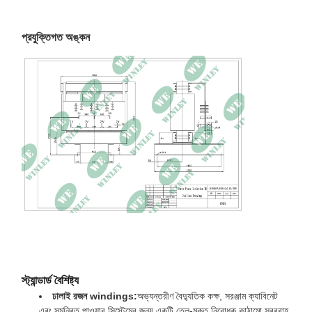
নিরোধক ক্লাস
F, 155℃
তাপমাত্রা বৃদ্ধি
100K
প্রযুক্তিগত অঙ্কন
নো-লোড লস
1460W, 10% সহনশীলতা
লোড লস
120℃ এ 6310W
PT100 সেন্সর সহ কুলিং ফ্যান এবং
আনুষাঙ্গিক
তাপমাত্রা নিয়ন্ত্রক
মাত্রা
1200 × 1250 × 1320 মিমি
ওজন
1766 কেজি
স্ট্যান্ডার্ড বৈশিষ্ট্য
ঢালাই রজন windings:
অভ্যন্তরীণ বৈদ্যুতিক কক্ষ, সরঞ্জাম ক্যাবিনেট
এবং সমন্বিত পাওয়ার সিস্টেমের জন্য একটি তেল-মুক্ত নিরোধক কাঠামো সরবরাহ