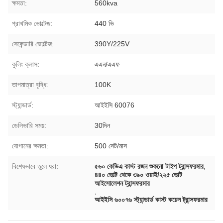
ক্ষমতা:
560kva
প্রাথমিক ভোল্টেজ:
440 ভি
সেকেন্ডারি ভোল্টেজ:
390Y/225V
কুলিং ক্লাস:
এএন/এএফ
তাপমাত্রা বৃদ্ধি:
100K
স্ট্যান্ডার্ড:
আইইসি 60076
ডেলিভারি সময়:
30দিন
যোগানের ক্ষমতা:
500 সেট/মাস
বিশেষভাবে তুলে ধরা:
৫৬০ কেভিএ কাস্ট রজন শুকনো টাইপ ট্রান্সফরমার
,
৪৪০ ভোল্ট থেকে ৩৯০ ওয়াই/২২৫ ভোল্ট
আইসোলেশন ট্রান্সফরমার
,
আইইসি ৬০০৭৬ স্ট্যান্ডার্ড কাস্ট কয়েল ট্রান্সফরমার