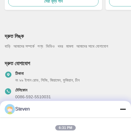
সেরা মূল্য পান
দ্রুত লিঙ্ক
বাড়ি
আমাদের সম্পর্কে
পণ্য
ভিডিও
খবর
মামলা
আমাদের সাথে যোগাযোগ
দ্রুত যোগাযোগ
ঠিকানা
নং ৯৯ ইলান রোড, সিমিং, জিয়ামেন, ফুজিয়ান, চীন
টেলিফোন
0086-592-5510031
ই-মেইল
Steven
steven@winley-electric.com
6:31 PM