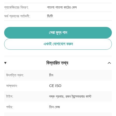
প্যাকেজিংয়ের বিবরণ:
পাতলা পাতলা কাঠের কেস
অর্থ প্রদানের শর্তাবলী:
টি/টি
সেরা মূল্য পান
এখনই যোগাযোগ করুন
বিস্তারিত তথ্য
উৎপত্তি স্থল:
চীন
সাক্ষ্যদান:
CE ISO
টাইপ:
শুষ্ক প্রকার, রজন ট্রান্সফরমার কাস্ট
পর্যায়:
তিন ফেজ