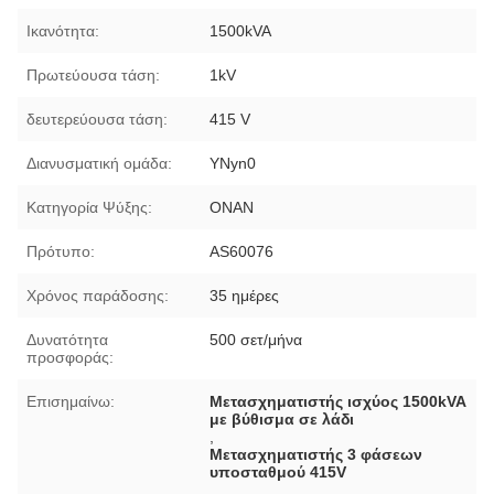
Ικανότητα:
1500kVA
Πρωτεύουσα τάση:
1kV
δευτερεύουσα τάση:
415 V
Διανυσματική ομάδα:
YNyn0
Κατηγορία Ψύξης:
ΟΝΑΝ
Πρότυπο:
AS60076
Χρόνος παράδοσης:
35 ημέρες
Δυνατότητα
500 σετ/μήνα
προσφοράς:
Επισημαίνω:
Μετασχηματιστής ισχύος 1500kVA
με βύθισμα σε λάδι
,
Μετασχηματιστής 3 φάσεων
υποσταθμού 415V
,