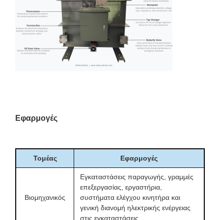
ρεύματος
διακοπτικού συστήματος LV
αντί να ελέγχουν μόνο την
τάση.
Επιτρέπει στους χειριστές να
παρακολουθούν τη στάθμη
Εξαρτήματα
λαδιού, τη θερμοκρασία
παρακολούθησης
λαδιού και την κατάσταση
λειτουργίας
πίεσης. Η ανακούφιση πίεσης
υποστηρίζει την προστασία
από υπερπίεση.
Εφαρμογές
Υποστηρίζει μελλοντική
Βαλβίδα
δειγματοληψία λαδιού, δοκιμή
αποστράγγισης /
διηλεκτρικής βλάβης και DGA.
διάταξη
Τομέας
Εφαρμογές
η μέση τιμή DBV που
δειγματοληψίας
δοκιμάστηκε είναι 43,25 kV.
Εγκαταστάσεις παραγωγής, γραμμές
επεξεργασίας, εργαστήρια,
Υποστηρίζει γείωση,
Τακάκια γείωσης,
Βιομηχανικός
συστήματα ελέγχου κινητήρα και
ανύψωση, τοποθέτηση και
πλάκες ανύψωσης και
γενική διανομή ηλεκτρικής ενέργειας
σχεδιασμό εγκατάστασης
τακάκια ανύψωσης
στις εγκαταστάσεις
θεμελίωσης.