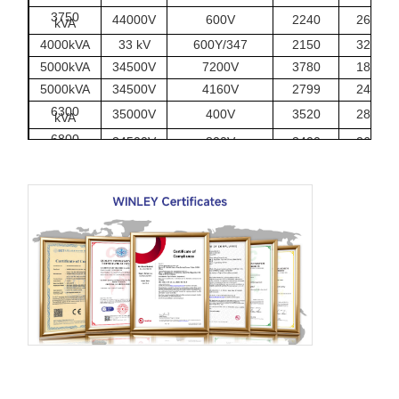
3750
44000V
600V
2240
2650
kVA
4000kVA
33 kV
600Y/347
2150
3250
5000kVA
34500V
7200V
3780
1850
5000kVA
34500V
4160V
2799
2400
6300
35000V
400V
3520
2820
kVA
6800
34500V
800V
3400
2670
kVA
7500
27600Y
4160V
3350
3290
kVA