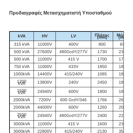
Προδιαγραφές Μετασχηματιστή Υποσταθμού
Πλάτος
Μήκος
kVA
HV
LV
(mm)
(mm)
315 kVA
11000V
400V
800
696
500 kVA
27600V
480GrdY/277V
1730
2300
500 kVA
11000V
415 V
1700
1700
750 kVA
11000V
433V
1850
1845
1000kVA
14400V
415/240V
1085
1860
1200
13800V
240V
2450
1850
kVA
1500
24940V
600V
1800
1880
kVA
2000kVA
7200V
600 GrdY/346
1766
2680
2000kVA
44000V
600V
1260
2090
2500
24940V
480GrdY/277V
2400
2200
kVA
3000kVA
11000V
415 V
1600
2330
3000kVA
22800V
415/240V
2130
3500