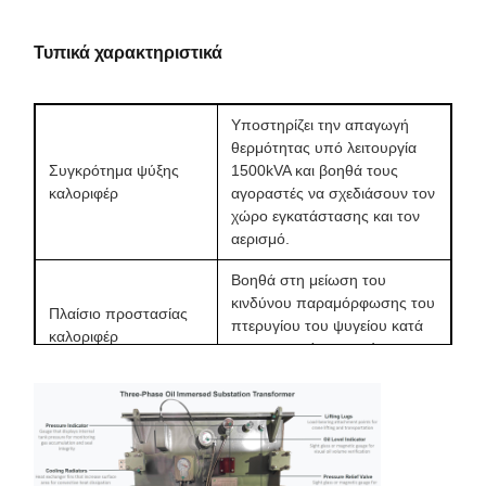
Τυπικά χαρακτηριστικά
Υποστηρίζει την απαγωγή
θερμότητας υπό λειτουργία
Συγκρότημα ψύξης
1500kVA και βοηθά τους
καλοριφέρ
αγοραστές να σχεδιάσουν τον
χώρο εγκατάστασης και τον
αερισμό.
Βοηθά στη μείωση του
κινδύνου παραμόρφωσης του
Πλαίσιο προστασίας
πτερυγίου του ψυγείου κατά
καλοριφέρ
τη μεταφορά, την ανύψωση
και την εγκατάσταση.
Βοηθά τους αγοραστές να
επαληθεύσουν τη σχεδίαση
Σχεδιασμός
της εισόδου του ζυγού, του
τερματικού LV υψηλού
ωτίου καλωδίου και του