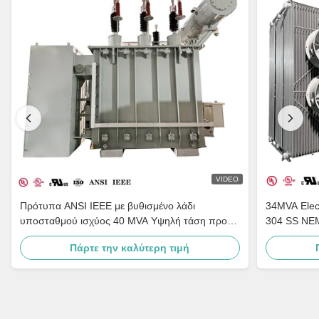
VIDEO
Πρότυπα ANSI IEEE με βυθισμένο λάδι
34MVA Elect
υποσταθμού ισχύος 40 MVA Υψηλή τάση προς
304 SS NEM
τα κάτω 44 KV σε 34,5 KV
Πάρτε την καλύτερη τιμή