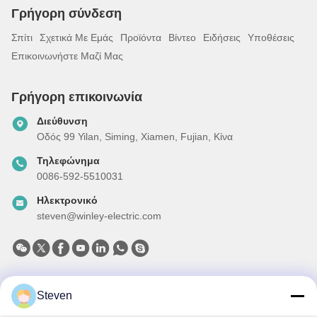
Γρήγορη σύνδεση
Σπίτι
Σχετικά Με Εμάς
Προϊόντα
Βίντεο
Ειδήσεις
Υποθέσεις
Επικοινωνήστε Μαζί Μας
Γρήγορη επικοινωνία
Διεύθυνση
Οδός 99 Yilan, Siming, Xiamen, Fujian, Κίνα
Τηλεφώνημα
0086-592-5510031
Ηλεκτρονικό
steven@winley-electric.com
Το Δελτίο Ενημέρωσης
Steven
Συνδρομηθείτε στο ενημερωτικό μας δελτίο για εκπτώσεις και
πολλά άλλα.