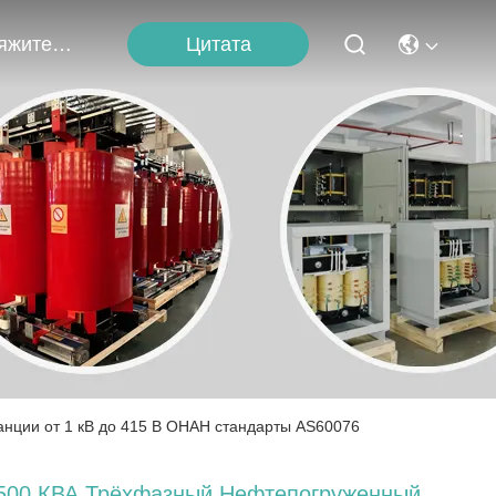
Цитата
Свяжитесь С Нами
нции от 1 кВ до 415 В ОНАН стандарты AS60076
500 КВА Трёхфазный Нефтепогруженный