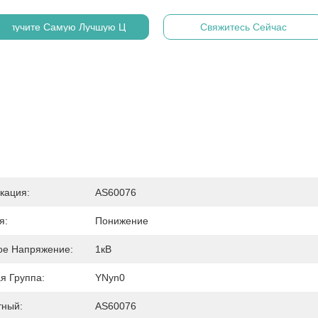
Получите Самую Лучшую Цену
Свяжитесь Сейчас
кация:
AS60076
я:
Понижение
ое Напряжение:
1кВ
я Группа:
YNyn0
тный:
AS60076