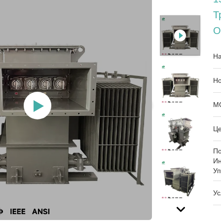
Т
О
На
Но
М
Це
П
И
Уп
Ус