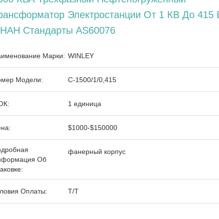
рансформатор Электростанции От 1 КВ До 415 
НАН Стандарты AS60076
именование Марки:
WINLEY
мер Модели:
С-1500/1/0,415
ОК:
1 единица
на:
$1000-$150000
одробная
фанерный корпус
нформация Об
аковке:
ловия Оплаты:
Т/Т