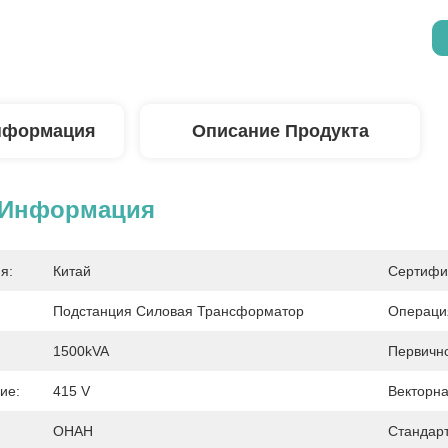
нформация
Описание Продукта
 Информация
я:
Китай
Сертифи
Подстанция Силовая Трансформатор
Операци
1500kVA
Первичн
ие:
415 V
Векторна
ОНАН
Стандар