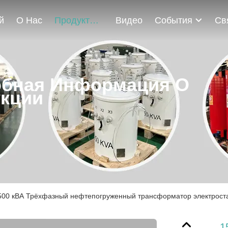
й
О Нас
Продукты
Видео
События
бная Информация О
кции
500 кВА Трёхфазный нефтепогруженный трансформатор электроста
1