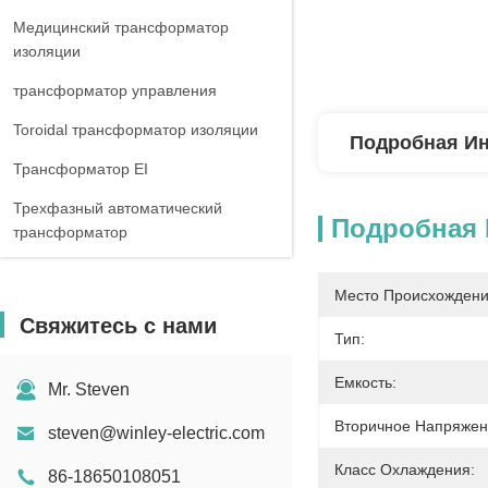
Медицинский трансформатор
изоляции
трансформатор управления
Toroidal трансформатор изоляции
Подробная И
Трансформатор EI
Трехфазный автоматический
Подробная
трансформатор
Трехфазный регулятор напряжения
тока
Место Происхождени
Свяжитесь с нами
Трехфазный реактор
Тип:
Емкость:
Mr. Steven
Вторичное Напряжен
steven@winley-electric.com
Класс Охлаждения:
86-18650108051