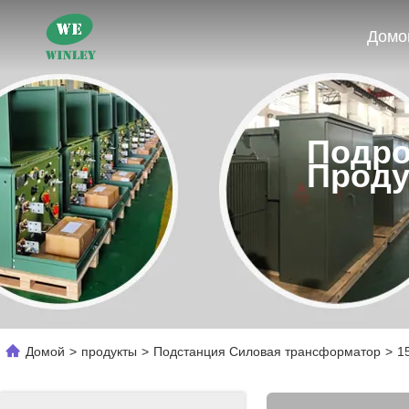
Домо
Подро
Проду
Домой
>
продукты
>
Подстанция Силовая трансформатор
>
1