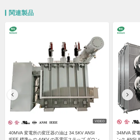
関連製品
VIDEO
40MVA 変電所の変圧器の油は 34.5KV ANSI
34MVA 変電
IEEE 標準への 44KV の高電圧ステップ ダウンを
ンク ANSI 