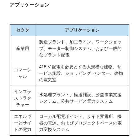
キパッド
アプリケーション
セクタ
アプリケーション
製造プラント、加工ライン、ワークショッ
産業用
プ、モーター制御システム、および一般的
なプラント配電
415 V 配電を必要とする大規模な建物、サ
コマーシ
ービス施設、ショッピング センター、建物
ャル
の電気室
インフラ
水処理プラント、輸送施設、公益事業支援
ストラク
システム、公共サービス電力システム
チャー
エネルギ
ローカル配電ポイント、サイト変電所、機
ーとサイ
器の電源、およびプロジェクトベースの電
トの電力
力変換システム