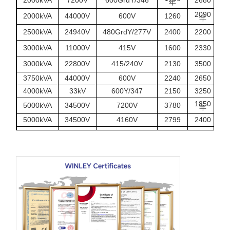
2000kVA
7200V
600GrdY/346
2680
年
2090
2000kVA
44000V
600V
1260
1
年
2
2500kVA
24940V
480GrdY/277V
2400
2200
1
3000kVA
11000V
415V
1600
2330
1
3000kVA
22800V
415/240V
2130
3500
3750kVA
44000V
600V
2240
2650
2
4000kVA
33kV
600Y/347
2150
3250
2
1850
5000kVA
34500V
7200V
3780
3
年
5000kVA
34500V
4160V
2799
2400
2
6300kVA
35000V
400V
3520
2820
3
6800kVA
34500V
800V
3400
2670
3
27600
7500kVA
4160V
3350
3290
2
円