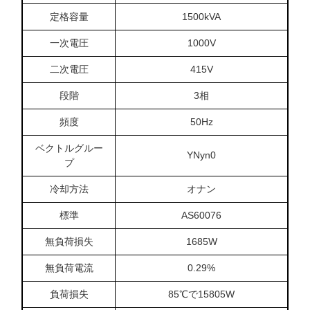
定格容量
1500kVA
一次電圧
1000V
二次電圧
415V
段階
3相
頻度
50Hz
ベクトルグルー
YNyn0
プ
冷却方法
オナン
標準
AS60076
無負荷損失
1685W
無負荷電流
0.29%
負荷損失
85℃で15805W