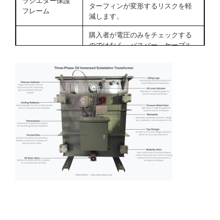
ラジエター保護
ターフィンが変形するリスクを軽
フレーム
減します。
購入者が電圧のみをチェックする
のではなく、バスバー、ケーブル
大電流LV端子設
ラグ、および LV スイッチギアのイ
計
ンレット設計を検証するのに役立
ちます。
オペレーターがオイルレベル、オ
稼働監視コンポ
イル温度、圧力状態を監視できる
ーネント
ようにします。圧力リリーフは過
圧保護をサポートします。
将来のオイルサンプリング、絶縁
ドレンバルブ/サ
破壊試験、DGA をサポートしま
ンプリング装置
す。テストしたオイルの DBV 平均
値は 43.25kV です。
アースパッド、
リフティングプ
接地、吊り上げ、位置決め、基礎
レート、ジャッ
の設置計画をサポートします。