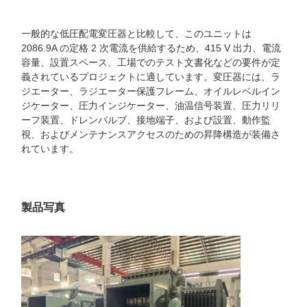
一般的な低圧配電変圧器と比較して、このユニットは
2086.9A の定格 2 次電流を供給するため、415 V 出力、電流
容量、設置スペース、工場でのテスト文書化などの要件が定
義されているプロジェクトに適しています。変圧器には、ラ
ジエーター、ラジエーター保護フレーム、オイルレベルイン
ジケーター、圧力インジケーター、油温信号装置、圧力リリ
ーフ装置、ドレンバルブ、接地端子、および設置、動作監
視、およびメンテナンスアクセスのための昇降構造が装備さ
れています。
製品写真