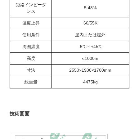
短絡インピーダ
5.48%
ンス
温度上昇
60/55K
使用条件
屋内または屋外
周囲温度
-5℃～+45℃
高度
≤1000m
寸法
2550×1900×1700mm
総重量
4475kg
技術図面