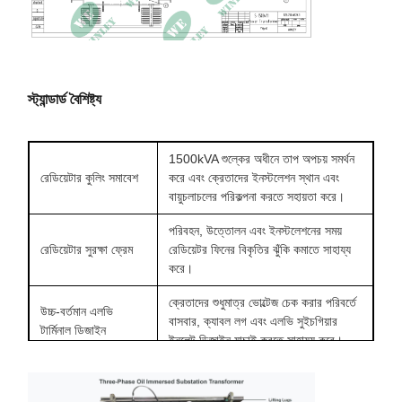
স্ট্যান্ডার্ড বৈশিষ্ট্য
1500kVA শুল্কের অধীনে তাপ অপচয় সমর্থন
রেডিয়েটার কুলিং সমাবেশ
করে এবং ক্রেতাদের ইনস্টলেশন স্থান এবং
বায়ুচলাচলের পরিকল্পনা করতে সহায়তা করে।
পরিবহন, উত্তোলন এবং ইনস্টলেশনের সময়
রেডিয়েটার সুরক্ষা ফ্রেম
রেডিয়েটর ফিনের বিকৃতির ঝুঁকি কমাতে সাহায্য
করে।
ক্রেতাদের শুধুমাত্র ভোল্টেজ চেক করার পরিবর্তে
উচ্চ-বর্তমান এলভি
বাসবার, ক্যাবল লগ এবং এলভি সুইচগিয়ার
টার্মিনাল ডিজাইন
ইনলেট ডিজাইন যাচাই করতে সাহায্য করে।
অপারেটরদের তেলের স্তর, তেলের তাপমাত্রা
অপারেশন পর্যবেক্ষণ
এবং চাপের অবস্থা নিরীক্ষণ করতে সক্ষম করে;