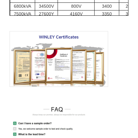
6800kVA
34500V
800V
3400
2670
7500kVA
27600Y
4160V
3350
3290