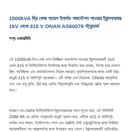
1500kVA থ্রি ফেজ অয়েল ইমার্সড সাবস্টেশন পাওয়ার ট্রান্সফরমার
1kV থেকে 415 V ONAN AS60076 স্ট্যান্ডার্ড
পণ্য ওভারভিউ
এই 1500kVA তিন-ফেজ তেল-নিমজ্জিত সাবস্টেশন পাওয়ার ট্রান্সফরমারটি 1kV
থেকে 415 V ডিস্ট্রিবিউশন সিস্টেমের জন্য ডিজাইন করা হয়েছে, বিশেষ করে যেখানে
শিল্প, বাণিজ্যিক এবং অবকাঠামোগত বিদ্যুৎ সরবরাহ অ্যাপ্লিকেশনের জন্য একটি উচ্চ-
কারেন্ট 415 V আউটপুট প্রয়োজন। এটি খনিজ তেল নিরোধক, ONAN প্রাকৃতিক
তেল এবং বায়ু কুলিং, 50 Hz রেটেড ফ্রিকোয়েন্সি এবং YNyn0 ভেক্টর গ্রুপ ব্যবহার
করে।
সাধারণ লো-ভোল্টেজ ডিস্ট্রিবিউশন ট্রান্সফরমারের সাথে তুলনা করে, এই ইউনিটটি
2086.9A এর রেটেড সেকেন্ডারি কারেন্ট প্রদান করে, এটিকে 415 V আউটপুট,
বর্তমান বহন ক্ষমতা, ইনস্টলেশন স্পেস এবং ফ্যাক্টরি টেস্ট ডকুমেন্টেশনের জন্য নির্ধারিত
প্রয়োজনীয়তা সহ প্রকল্পগুলির জন্য উপযুক্ত করে তোলে। ট্রান্সফরমারটি রেডিয়েটার,