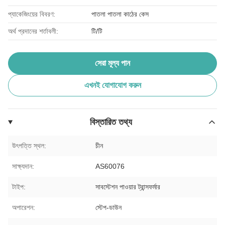
প্যাকেজিংয়ের বিবরণ:
পাতলা পাতলা কাঠের কেস
অর্থ প্রদানের শর্তাবলী:
টি/টি
সেরা মূল্য পান
এখনই যোগাযোগ করুন
বিস্তারিত তথ্য
উৎপত্তি স্থল:
চীন
সাক্ষ্যদান:
AS60076
টাইপ:
সাবস্টেশন পাওয়ার ট্রান্সফর্মার
অপারেশন:
স্টেপ-ডাউন