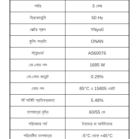
পর্যায়
3 ফেজ
ফ্রিকোয়েন্সি
50 Hz
ভেক্টর গ্রুপ
YNyn0
কুলিং পদ্ধতি
ONAN
স্ট্যান্ডার্ড
AS60076
নো-লোড লস
1685 W
নো-লোড কারেন্ট
0.29%
লোড লস
85°C এ 15805 ওয়াট
শর্ট সার্কিট প্রতিবন্ধকতা
5.48%
তাপমাত্রা বৃদ্ধি
60/55 কে
পরিষেবার শর্ত
ইনডোর বা আউটডোর
পরিবেষ্টিত তাপমাত্রা
-5°C থেকে +45°C