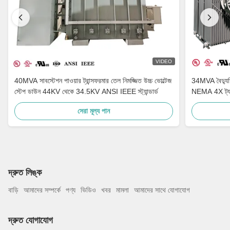
VIDEO
40MVA সাবস্টেশন পাওয়ার ট্রান্সফরমার তেল নিমজ্জিত উচ্চ ভোল্টেজ
34MVA বৈদ্যুত
স্টেপ ডাউন 44KV থেকে 34.5KV ANSI IEEE স্ট্যান্ডার্ড
NEMA 4X ট্য
সেরা মূল্য পান
দ্রুত লিঙ্ক
বাড়ি
আমাদের সম্পর্কে
পণ্য
ভিডিও
খবর
মামলা
আমাদের সাথে যোগাযোগ
দ্রুত যোগাযোগ