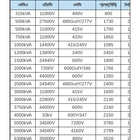
কেভিএ
এইচভি
এলভি
প্রস্থ(মিমি)
দৈর্ঘ্য(মিমি)
315kVA
11000V
400V
800
696
500kVA
27600V
480GrdY/277V
1730
2300
500kVA
11000V
415V
1700
1700
750kVA
11000V
433V
1850
1845
1000kVA
14400V
415/240V
1085
1860
1200kVA
13800V
240V
2450
1850
1500kVA
24940V
600V
1800
1880
2000kVA
7200V
600GrdY/346
1766
2680
2000kVA
44000V
600V
1260
2090
2500kVA
24940V
480GrdY/277V
2400
2200
3000kVA
11000V
415V
1600
2330
3000kVA
22800V
415/240V
2130
3500
3750kVA
44000V
600V
2240
2650
4000kVA
33kV
600Y/347
2150
3250
5000kVA
34500V
7200V
3780
1850
5000kVA
34500V
4160V
2799
2400
6300kVA
35000V
400V
3520
2820