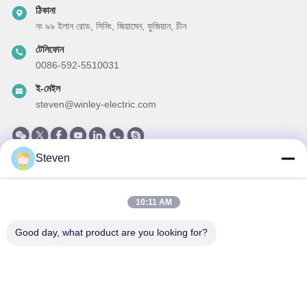
ঠিকানা
নং ৯৯ ইলান রোড, সিমিং, জিয়ামেন, ফুজিয়ান, চীন
টেলিফোন
0086-592-5510031
ই-মেইল
steven@winley-electric.com
Steven
আমাদের নিউজলেটার
আমাদের নিউজলেটারে সাবস্ক্রাইব করুন এবং আরও অনেক কিছু পেতে পারেন।
10:11 AM
Good day, what product are you looking for?