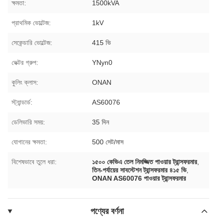
ক্ষমতা:
1500kVA
প্রাথমিক ভোল্টেজ:
1kV
সেকেন্ডারি ভোল্টেজ:
415 ভি
ভেক্টর গ্রুপ:
YNyn0
কুলিং ক্লাস:
ONAN
স্ট্যান্ডার্ড:
AS60076
ডেলিভারি সময়:
35 দিন
যোগানের ক্ষমতা:
500 সেট/মাস
বিশেষভাবে তুলে ধরা:
১৫০০ কেভিএ তেল নিমজ্জিত পাওয়ার ট্রান্সফরমার
,
তিন-পর্যায়ের সাবস্টেশন ট্রান্সফরমার ৪১৫ ভি
,
ONAN AS60076 পাওয়ার ট্রান্সফরমার
পণ্যের বর্ণনা