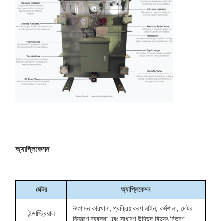
উপাদান
চাপ ত্রাণ অতিরিক্ত চাপ সুরক্ষা সমর্থন করে।
ভবিষ্যতের তেলের স্যাম্পলিং, ডাইইলেক্ট্রিক
ড্রেন ভালভ / নমুনা
ব্রেকডাউন টেস্টিং এবং ডিজিএ সমর্থন করে;
ব্যবস্থা
পরীক্ষিত তেল DBV গড় মান 43.25kV।
গ্রাউন্ডিং প্যাড, লিফটিং
গ্রাউন্ডিং, লিফটিং, পজিশনিং এবং ফাউন্ডেশন
প্লেট এবং জ্যাকিং প্যাড
ইনস্টলেশন পরিকল্পনা সমর্থন করে।
অ্যাপ্লিকেশন
সেক্টর
অ্যাপ্লিকেশন
উৎপাদন কারখানা, প্রক্রিয়াকরণ লাইন, কর্মশালা, মোটর
ইন্ডাস্ট্রিয়াল
নিয়ন্ত্রণ ব্যবস্থা এবং সাধারণ উদ্ভিদ বিদ্যুৎ বিতরণ