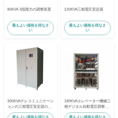
80KVA 3段階力の調整装置
120KVA三相電圧安定器
最もよい価格を得なさ
最もよい価格を得なさ
い
い
300KVAテレコミュニケーシ
180KVAエレベーター機械三
ョンの三相電圧安定器のデ
相デジタル自動電圧調整器
ジタル表示装置
Hのクラス
最もよい価格を得なさ
最もよい価格を得なさ