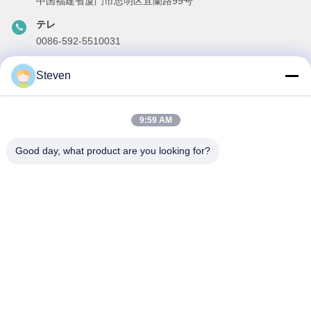
中国福建省厦門市思明区宜蘭路99号
テレ
0086-592-5510031
メール
Steven
steven@winley-electric.com
9:59 AM
私たちのニュースレター
Good day, what product are you looking for?
ニュースレターへの購読は,割引などで可能です.
メールを送信する