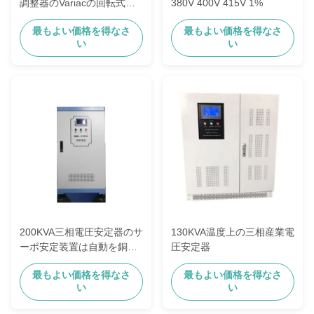
調整器のVariacの回転式ノ
380V 400V 415V 1%
ブ0-250VAC
最もよい価格を得なさ
最もよい価格を得なさ
い
い
200KVA三相電圧安定器のサ
130KVA温度上の三相産業電
ーボ安定装置は自動を銅張
圧安定器
りにする
最もよい価格を得なさ
最もよい価格を得なさ
い
い