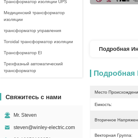
Трансформатор изоляции UPS
Медицинский трансформатор
изоляции
трансформатор управления
Toroidal трансформатор изоляции
Подробная И
Трансформатор EI
Трехфазный автоматический
трансформатор
Подробная
Трехфазный регулятор напряжения
тока
Место Происхождени
Свяжитесь с нами
Трехфазный реактор
Емкость:
Mr. Steven
Вторичное Напряжен
steven@winley-electric.com
Векторная Группа: