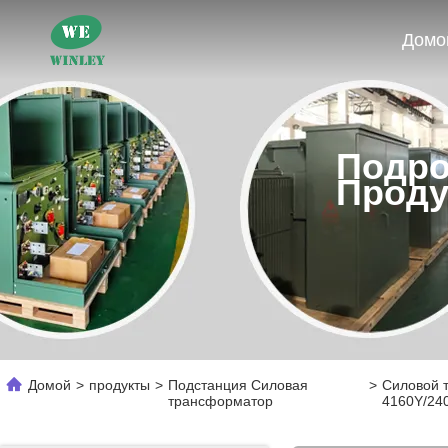
Домо
Подро
Проду
Домой
>
продукты
>
Подстанция Силовая
>
Силовой т
трансформатор
4160Y/24