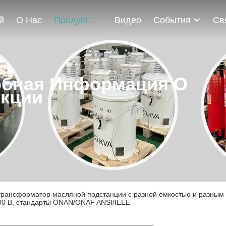
й
О Нас
Продукты
Видео
События
бная Информация О
кции
рансформатор масляной подстанции с разной емкостью и разным н
00 В, стандарты ONAN/ONAF ANSI/IEEE