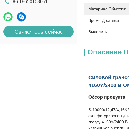
86-18650108051
Материал Обмотки:
Время Доставки:
Свяжитесь сейчас
Выделить:
Описание П
Силовой трансф
4160Y/2400 В 
Обзор продукта
S-10000/12,47/4,16
сконфигурирован для
звезду 4160Y/2400 В
источников энергии и