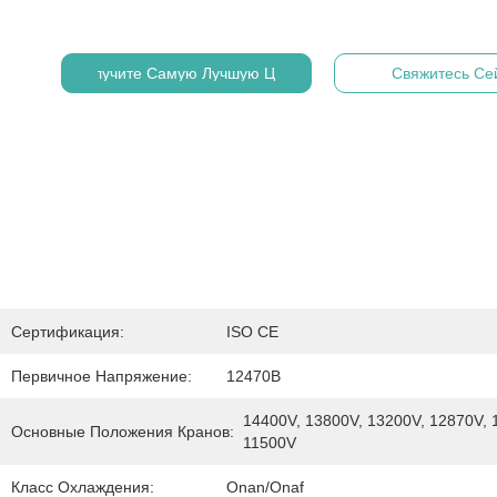
Получите Самую Лучшую Цену
Свяжитесь Се
Сертификация:
ISO CE
Первичное Напряжение:
12470В
14400V, 13800V, 13200V, 12870V, 1
Основные Положения Кранов:
11500V
Класс Охлаждения:
Onan/Onaf