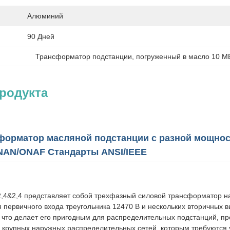
Алюминий
90 Дней
Трансформатор подстанции
, 
погруженный в масло 10 М
родукта
орматор масляной подстанции с разной мощность
ONAN/ONAF Стандарты ANSI/IEEE
&2,4&2,4 представляет собой трехфазный силовой трансформатор 
 первичного входа треугольника 12470 В и нескольких вторичных в
, что делает его пригодным для распределительных подстанций, 
 крупных наружных распределительных сетей, которым требуются ур