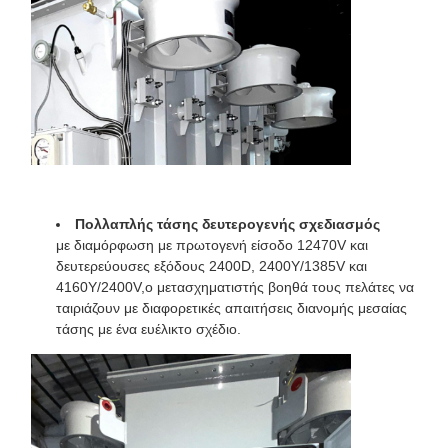
Βάρος
54961 λίβρες
Πολλαπλής τάσης δευτερογενής σχεδιασμός
με διαμόρφωση με πρωτογενή είσοδο 12470V και
δευτερεύουσες εξόδους 2400D, 2400Y/1385V και
4160Y/2400V,ο μετασχηματιστής βοηθά τους πελάτες να
ταιριάζουν με διαφορετικές απαιτήσεις διανομής μεσαίας
τάσης με ένα ευέλικτο σχέδιο.