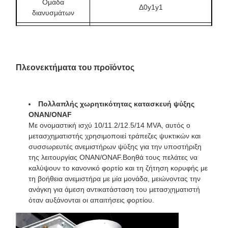
Ομάδα
Δ0y1y1
διανυσμάτων
HV BIL / LV BIL
110kV / 60kV
Μέθοδος ψύξης
ΟΝΑΝ/ΟΝΑΦ
Πλεονεκτήματα του προϊόντος
Υλικό επικάλυψης
Αλουμίνιο
Αύξηση της
55/65/55F/65F°C
θερμοκρασίας
Πολλαπλής χωρητικότητας κατασκευή ψύξης
ONAN/ONAF
Χωρίς απώλεια
Με ονομαστική ισχύ 10/11.2/12.5/14 MVA, αυτός ο
8301W
φορτίου
μετασχηματιστής χρησιμοποιεί τράπεζες ψυκτικών και
συσσωρευτές ανεμιστήρων ψύξης για την υποστήριξη
Απώλεια φορτίου
64154W σε 85°C
της λειτουργίας ONAN/ONAF.Βοηθά τους πελάτες να
καλύψουν το κανονικό φορτίο και τη ζήτηση κορυφής με
ρεύμα χωρίς
00,16%
τη βοήθεια ανεμιστήρα με μία μονάδα, μειώνοντας την
φορτίο
ανάγκη για άμεση αντικατάσταση του μετασχηματιστή
Αντίσταση
6.90%
όταν αυξάνονται οι απαιτήσεις φορτίου.
Μέγεθος
162 × 102 × 120 ίντσες