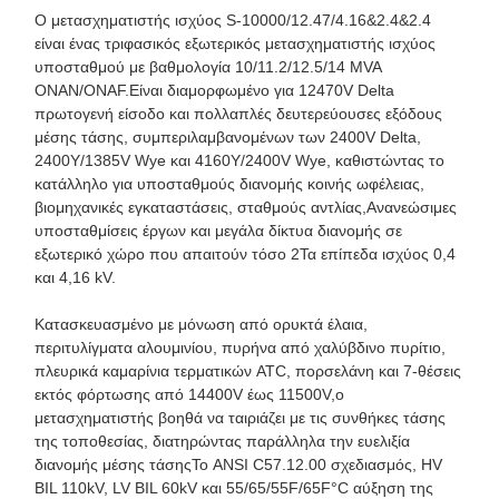
Ο μετασχηματιστής ισχύος S-10000/12.47/4.16&2.4&2.4
είναι ένας τριφασικός εξωτερικός μετασχηματιστής ισχύος
υποσταθμού με βαθμολογία 10/11.2/12.5/14 MVA
ONAN/ONAF.Είναι διαμορφωμένο για 12470V Delta
πρωτογενή είσοδο και πολλαπλές δευτερεύουσες εξόδους
μέσης τάσης, συμπεριλαμβανομένων των 2400V Delta,
2400Y/1385V Wye και 4160Y/2400V Wye, καθιστώντας το
κατάλληλο για υποσταθμούς διανομής κοινής ωφέλειας,
βιομηχανικές εγκαταστάσεις, σταθμούς αντλίας,Ανανεώσιμες
υποσταθμίσεις έργων και μεγάλα δίκτυα διανομής σε
εξωτερικό χώρο που απαιτούν τόσο 2Τα επίπεδα ισχύος 0,4
και 4,16 kV.
Κατασκευασμένο με μόνωση από ορυκτά έλαια,
περιτυλίγματα αλουμινίου, πυρήνα από χαλύβδινο πυρίτιο,
πλευρικά καμαρίνια τερματικών ATC, πορσελάνη και 7-θέσεις
εκτός φόρτωσης από 14400V έως 11500V,ο
μετασχηματιστής βοηθά να ταιριάζει με τις συνθήκες τάσης
της τοποθεσίας, διατηρώντας παράλληλα την ευελιξία
διανομής μέσης τάσηςΤο ANSI C57.12.00 σχεδιασμός, HV
BIL 110kV, LV BIL 60kV και 55/65/55F/65F°C αύξηση της