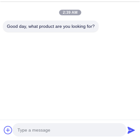
Όλες οι κατηγορίες
2:39 AM
Μετασχηματιστής τριών φάσεων
Good day, what product are you looking for?
Μετασχηματιστής ενιαίας φάσης
Μετασχηματιστής με στύλο
Μετασχηματιστής ισχύος υποσταθμού
Μετασχηματιστής χύτευσης σπείρας
μετασχηματιστής διανομής
Τριφασικός ξηρός μετασχηματιστής τύπων
Τριφασικός μετασχηματιστής απομόνωσης
Μετασχηματιστής απομόνωσης UPS