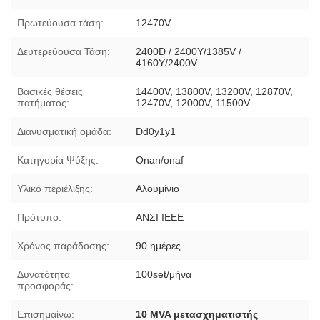
Πρωτεύουσα τάση:
12470V
Δευτερεύουσα Τάση:
2400D / 2400Y/1385V /
4160Y/2400V
Βασικές θέσεις
14400V, 13800V, 13200V, 12870V,
πατήματος:
12470V, 12000V, 11500V
Διανυσματική ομάδα:
Dd0y1y1
Κατηγορία Ψύξης:
Onan/onaf
Υλικό περιέλιξης:
Αλουμίνιο
Πρότυπο:
ΑΝΣΙ IEEE
Χρόνος παράδοσης:
90 ημέρες
Δυνατότητα
100set/μήνα
προσφοράς:
Επισημαίνω:
10 MVA μετασχηματιστής