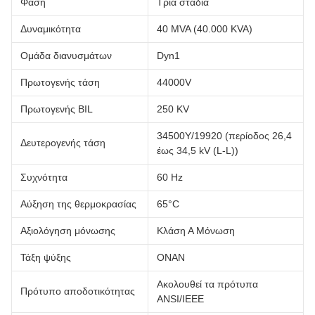
Φάση
Τρία στάδια
Δυναμικότητα
40 MVA (40.000 KVA)
Ομάδα διανυσμάτων
Dyn1
Πρωτογενής τάση
44000V
Πρωτογενής BIL
250 KV
34500Y/19920 (περίοδος 26,4
Δευτερογενής τάση
έως 34,5 kV (L-L))
Συχνότητα
60 Hz
Αύξηση της θερμοκρασίας
65°C
Αξιολόγηση μόνωσης
Κλάση Α Μόνωση
Τάξη ψύξης
ΟΝΑΝ
Ακολουθεί τα πρότυπα
Πρότυπο αποδοτικότητας
ANSI/IEEE