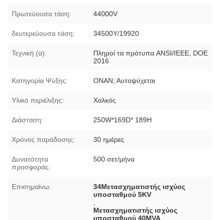
Πρωτεύουσα τάση:
44000V
δευτερεύουσα τάση:
34500Y/19920
Τεχνική (α):
Πληροί τα πρότυπα ANSI/IEEE, DOE
2016
Κατηγορία Ψύξης:
ΟΝΑΝ; Αυτοψύχεται
Υλικό περιέλιξης:
Χαλκός
Διάσταση:
250W*169D* 189H
Χρόνος παράδοσης:
30 ημέρες
Δυνατότητα
500 σετ/μήνα
προσφοράς:
Επισημαίνω:
34Μετασχηματιστής ισχύος
υποσταθμού 5KV
,
Μετασχηματιστής ισχύος
υποσταθμού 40MVA