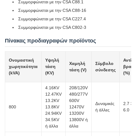
Συμμορφώνεται με την CSA C88.1
Συμμορφώνεται με την CSA C88-16
Συμμορφώνεται με την CSA C227.4
Συμμορφώνεται με την CSA C802-3
Πίνακας προδιαγραφών προϊόντος
Ονομαστική
Υψηλή
Αντίσ
Χαμηλή
Σύμβολο
χωρητικότητα
τάση
βραχ
τάση (V)
σύνδεσης
(kVA)
(KV)
(%)
4.16KV
208/120V
12.47KV
480/277V
13.2KV
600V
Δυναμικές
2.7 3.
800
13.8KV
12470V
ή άλλες
6.0
24.94KV
13200V
34.5KV
13800V ή
ή άλλα
άλλα