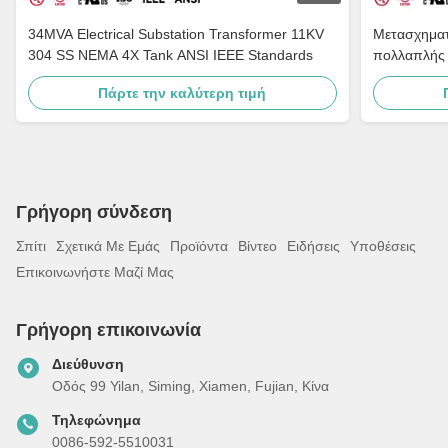
34MVA Electrical Substation Transformer 11KV
Μετασχηματ
304 SS NEMA 4X Tank ANSI IEEE Standards
πολλαπλής 
πετρελαίου
Πάρτε την καλύτερη τιμή
Πρότυπα O
Γρήγορη σύνδεση
Σπίτι
Σχετικά Με Εμάς
Προϊόντα
Βίντεο
Ειδήσεις
Υποθέσεις
Επικοινωνήστε Μαζί Μας
Γρήγορη επικοινωνία
Διεύθυνση
Οδός 99 Yilan, Siming, Xiamen, Fujian, Κίνα
Τηλεφώνημα
0086-592-5510031