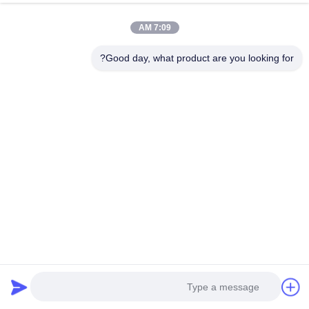
اتصل بنا
7:09 AM
Good day, what product are you looking for?
Mr. Steven
steven@winley-electric.com
86-18650108051
اتصل الآن
منتجات ذات صلة