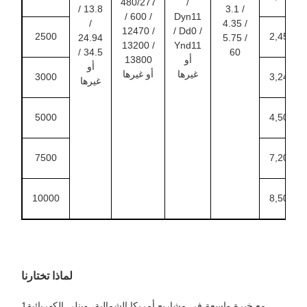
480/277
/
/ 13.8
3.1 /
/ 600 /
Dyn11
/
4.35 /
12470 /
/ Dd0 /
2500
2,450
24.94
5.75 /
13200 /
Ynd11
/ 34.5
60
أو
13800
أو
غيرها
أو غيرها
3000
3,240
غيرها
5000
4,500
7500
7,200
10000
8,500
لماذا تختارنا
1مع خبرة واسعة في مشاريع أمريكا الشمالية، وينلي الكهربائية