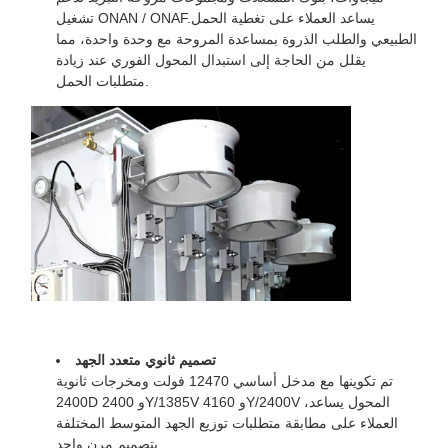
تشغيل ONAN / ONAF.يساعد العملاء على تغطية الحمل
التيار بدون
0.16%
الطبيعي والطلب الذروة بمساعدة المروحة مع وحدة واحدة، مما
حمولة
يقلل من الحاجة إلى استبدال المحول الفوري عند زيادة
6.90٪
عائق
متطلبات الحمل.
162 × 102 × 120 بوصة
الأبعاد
54961 باوند
الوزن
تصميم ثانوي متعدد الجهد
تم تكوينها مع مدخل أساسي 12470 فولت ومخرجات ثانوية
2400D و 2400Y/1385V و 4160Y/2400V ،المحول يساعد
العملاء على مطابقة متطلبات توزيع الجهد المتوسط المختلفة
بتصميم مرن واحد.