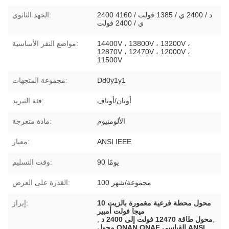
2400 د / 2400 ي / 1385 فولت / 4160
الجهد الثانوي:
ي / 2400 فولت
14400V ، 13800V ، 13200V ،
مواضع النقر الأساسية:
12870V ، 12470V ، 12000V ،
11500V
Dd0y1y1
مجموعة المتجهات:
أونان/أوناف
فئة التبريد:
الألومنيوم
مادة متعرجة:
ANSI IEEE
معيار:
90 يومًا
وقت التسليم:
100 مجموعة/شهر
القدرة على العرض:
محول محطة فرعية مغمورة بالزيت 10
إبراز:
ميجا فولت أمبير
,
محول طاقة 12470 فولت إلى 2400 د
,
محول ONAN ONAF القياسي ANSI