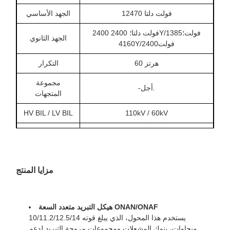
12470 فولت دلتا
الجهد الأساسي
2400 فولت دلتا؛ 2400Y/1385فولت؛
الجهد الثانوي
4160Y/2400فولت
60 هرتز
التكرار
مجموعة
-أجل.
المتجهات
HV BIL / LV BIL
110kV / 60kV
أونان/أوناف
طريقة التبريد
الألومنيوم
مواد التلف
مزايا المنتج
55/65/55F/65F°C
ارتفاع الحرارة
عدم فقدان
8301W
الحمل
هيكل التبريد متعدد السعة ONAN/ONAF
يستخدم هذا المحول، الذي يبلغ قوته 10/11.2/12.5/14
64154W عند 85°C
خسارة الحمل
ميجاوات، بنوك المشعلات ومجموعات مروحة التبريد لدعم