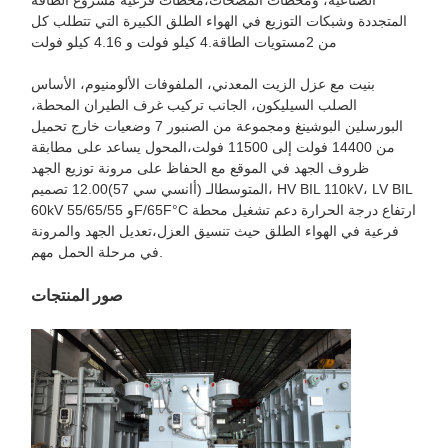
المتجددة وشبكات التوزيع في الهواء الطلق الكبيرة التي تتطلب كل
من 2مستويات الطاقة.4 كيلو فولت و 4.16 كيلو فولت
بنيت مع عزل الزيت المعدني، الملفوفات الألومنيوم، الأساس
الصلب السيليكون، الجانب تركيب غرف الطيران المحطة،
البورسلين البوشينغ ومجموعة من الصنبور 7 وضعيات خارج تحميل
من 14400 فولت إلى 11500 فولت،المحول يساعد على مطابقة
ظروف الجهد في الموقع مع الحفاظ على مرونة توزيع الجهد
المتوسطالـ (أانسي سي 57)12.00 تصميم، HV BIL 110kV، LV BIL
60kV و 55/65/55F/65F°C ارتفاع درجة الحرارة دعم تشغيل محطة
فرعية في الهواء الطلق حيث تنسيق العزل،تعديل الجهد والمرونة
في مرحلة الحمل مهم.
صور المنتجات