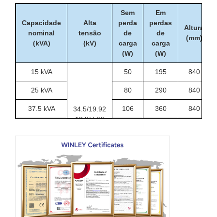
Sem
Em
Capacidade
Alta
perda
perdas
Altura
nominal
tensão
de
de
(mm)
(kVA)
(kV)
carga
carga
(W)
(W)
15 kVA
50
195
840
25 kVA
80
290
840
37.5 kVA
106
360
840
34.5/19.92
13.8/7.96
50 kVA
135
500
840
13.2/7.6
12.47/7.2
75 kVA
190
650
840
ou outros
100 kVA
280
1010
910
167 kVA
435
1530
1000
250 kVA
550
2230
1250