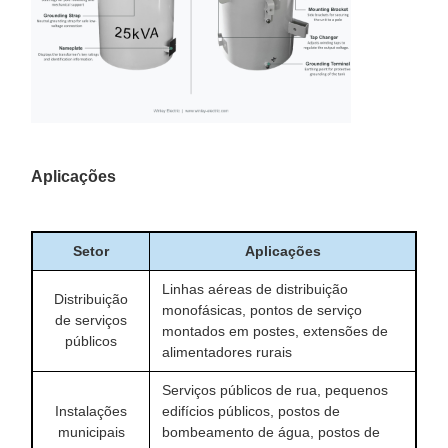
de ligação de suporte de
condicionado
terminação de linha aérea.
Três terminais secundários
Equipamento de
com roscas suportam uma
montagem de
ligação de serviço de 120/240
circuitos eletrónicos
V de fase única.
Os passos de 2,5% da
Aplicações
torneira permitem ajustar a
Mudança de torneira
tensão acima e abaixo da
externa de 5 posições
torneira nominal sem abrir o
tanque.
Setor
Aplicações
Linhas aéreas de distribuição
Distribuição
monofásicas, pontos de serviço
de serviços
montados em postes, extensões de
públicos
alimentadores rurais
Serviços públicos de rua, pequenos
Instalações
edifícios públicos, postos de
municipais
bombeamento de água, postos de