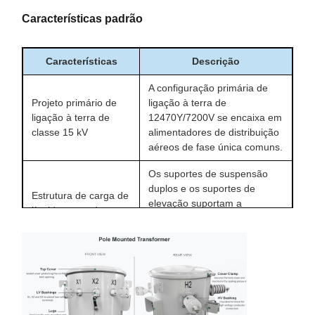
Características padrão
Características
Descrição
A configuração primária de
Projeto primário de
ligação à terra de
ligação à terra de
12470Y/7200V se encaixa em
classe 15 kV
alimentadores de distribuição
aéreos de fase única comuns.
Os suportes de suspensão
duplos e os suportes de
Estrutura de carga de
elevação suportam a
líquido montada em
instalação e manuseio
poste
montados em postes durante
os trabalhos no local.
Buscas de porcelana HV
Outros aparelhos de
processadas em molho com
ar condicionado e
ligação de buchas de suporte
aparelhos de ar