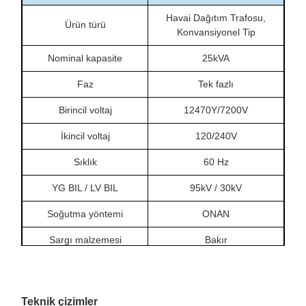
Havai Dağıtım Trafosu,
Ürün türü
Konvansiyonel Tip
Nominal kapasite
25kVA
Faz
Tek fazlı
Birincil voltaj
12470Y/7200V
İkincil voltaj
120/240V
Sıklık
60 Hz
YG BIL / LV BIL
95kV / 30kV
Soğutma yöntemi
ONAN
Sargı malzemesi
Bakır
Sıcaklık artışı
65°C
Yüksüz kayıp
104W
Teknik çizimler