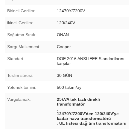
Birincil Gerilim:
12470Y/7200V
ikincil Gerilim:
120/240V
Soğutma Sınıfı:
ONAN
Sargı Malzemesi:
Cooper
Standart:
DOE 2016 ANSI IEEE Standartlarını
karşılar
Teslim süresi:
30 GÜN
Yetenek temini:
500 takım/ay
Vurgulamak:
25kVA tek fazlı direkli
transformatör
,
12470Y/7200V'den 120/240V'ye
kadar hava transformatörü
,
UL listesi dağıtım transformatörü