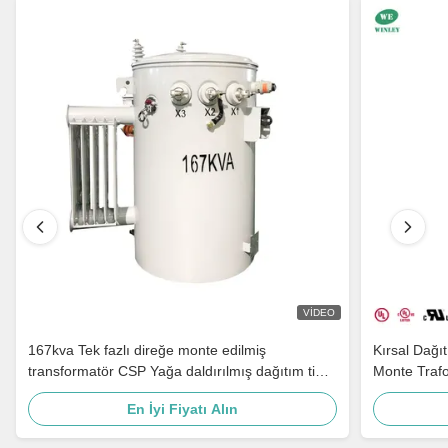
VIDEO
167kva Tek fazlı direğe monte edilmiş
Kırsal Dağı
transformatör CSP Yağa daldırılmış dağıtım tipi
Monte Traf
Step Down 4160v 480v
En İyi Fiyatı Alın