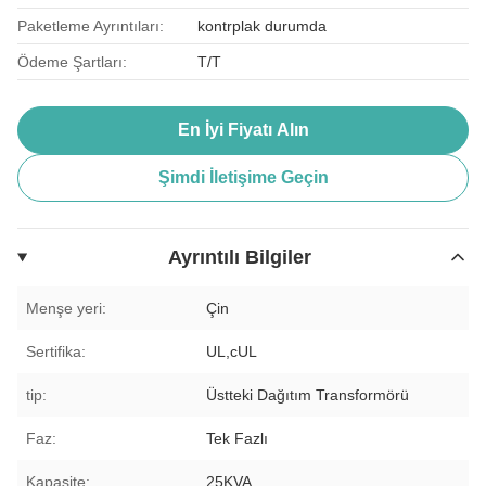
Paketleme Ayrıntıları:
kontrplak durumda
Ödeme Şartları:
T/T
En İyi Fiyatı Alın
Şimdi İletişime Geçin
Ayrıntılı Bilgiler
Menşe yeri:
Çin
Sertifika:
UL,cUL
tip:
Üstteki Dağıtım Transformörü
Faz:
Tek Fazlı
Kapasite:
25KVA