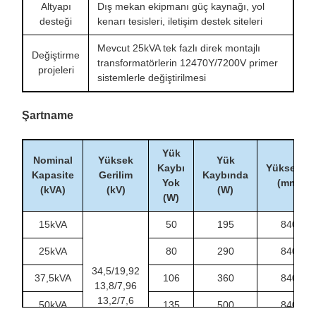
Altyapı
Dış mekan ekipmanı güç kaynağı, yol
desteği
kenarı tesisleri, iletişim destek siteleri
Mevcut 25kVA tek fazlı direk montajlı
Değiştirme
transformatörlerin 12470Y/7200V primer
projeleri
sistemlerle değiştirilmesi
Şartname
Yük
Nominal
Yüksek
Yük
Kaybı
Yükseklik
Kapasite
Gerilim
Kaybında
Yok
(mm)
(kVA)
(kV)
(W)
(W)
15kVA
50
195
840
25kVA
80
290
840
34,5/19,92
37,5kVA
106
360
840
13,8/7,96
13,2/7,6
50kVA
135
500
840
12,47/7,2