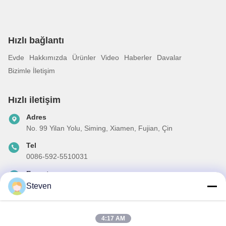
Hızlı bağlantı
Evde
Hakkımızda
Ürünler
Video
Haberler
Davalar
Bizimle İletişim
Hızlı iletişim
Adres
No. 99 Yilan Yolu, Siming, Xiamen, Fujian, Çin
Tel
0086-592-5510031
E-posta
steven@winley-electric.com
Steven
4:17 AM