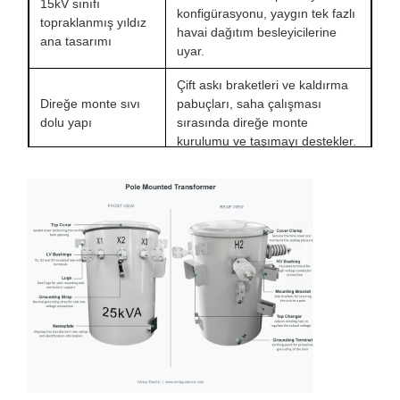
15kV sınıfı
konfigürasyonu, yaygın tek fazlı
topraklanmış yıldız
havai dağıtım besleyicilerine
ana tasarımı
uyar.
Çift askı braketleri ve kaldırma
Direğe monte sıvı
pabuçları, saha çalışması
dolu yapı
sırasında direğe monte
kurulumu ve taşımayı destekler.
Canlı burç pabucu bağlantısına
Yüksek gerilim
sahip ıslak işlenmiş HV porselen
porselen burçlar
burçlar, havai hat
sonlandırmasını destekler.
120/240V dişli
Üç ikincil dişli saplama terminali,
saplama ikincil
tipik tek fazlı 120/240V servis
terminalleri
bağlantısını destekler.
%2,5'lik kademe adımları, tankı
5 konumlu harici
açmadan nominal kademenin
kademe değiştirici
üstünde ve altında voltaj ayarı
yapılmasına olanak tanır.