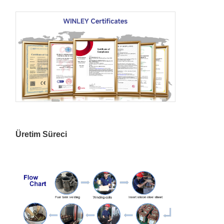
75kVA
190
650
840
veya
diğerleri
100kVA
280
1010
910
167kVA
435
1530
1000
250kVA
550
2230
1250
Üretim Süreci