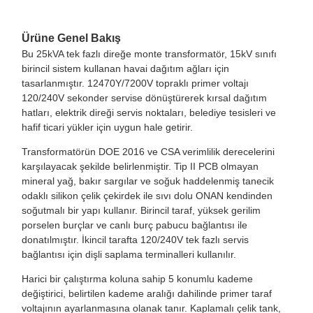
Ürüne Genel Bakış
Bu 25kVA tek fazlı direğe monte transformatör, 15kV sınıfı
birincil sistem kullanan havai dağıtım ağları için
tasarlanmıştır. 12470Y/7200V topraklı primer voltajı
120/240V sekonder servise dönüştürerek kırsal dağıtım
hatları, elektrik direği servis noktaları, belediye tesisleri ve
hafif ticari yükler için uygun hale getirir.
Transformatörün DOE 2016 ve CSA verimlilik derecelerini
karşılayacak şekilde belirlenmiştir. Tip II PCB olmayan
mineral yağ, bakır sargılar ve soğuk haddelenmiş tanecik
odaklı silikon çelik çekirdek ile sıvı dolu ONAN kendinden
soğutmalı bir yapı kullanır. Birincil taraf, yüksek gerilim
porselen burçlar ve canlı burç pabucu bağlantısı ile
donatılmıştır. İkincil tarafta 120/240V tek fazlı servis
bağlantısı için dişli saplama terminalleri kullanılır.
Harici bir çalıştırma koluna sahip 5 konumlu kademe
değiştirici, belirtilen kademe aralığı dahilinde primer taraf
voltajının ayarlanmasına olanak tanır. Kaplamalı çelik tank,