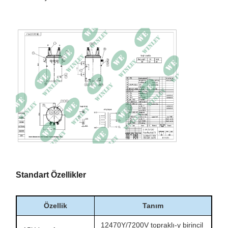
Yük kaybı
85°C'de 377W
Toplam kayıp
481W
Empedans
%3,25
Boyutlar
559 × 635 × 1029 mm
Toplam Ağırlık
217 kg
Standart Özellikler
Özellik
Tanım
12470Y/7200V topraklı-y birincil