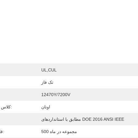
UL,cUL
تک فاز
12470Y/7200V
ولت
اونان
کلاس خنک کننده:
مطابق با استانداردهای DOE 2016 ANSI IEEE
500 مجموعه در ماه
قابلیت ارائه: