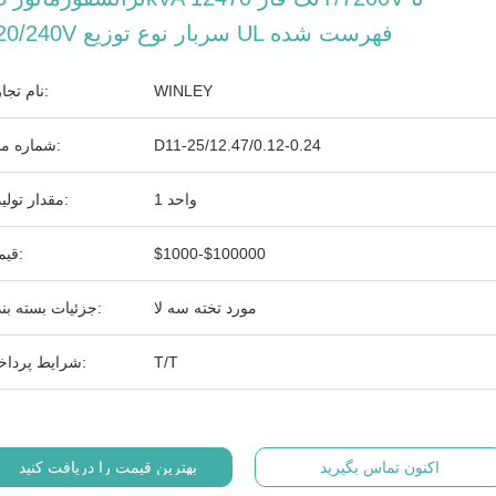
120/240V سربار نوع توزیع UL فهرست شده
WINLEY
نام تجاری:
D11-25/12.47/0.12-0.24
شماره مدل:
1 واحد
مقدار تولیدی:
$1000-$100000
قیمت:
مورد تخته سه لا
جزئیات بسته بندی:
T/T
شرایط پرداخت:
اکنون تماس بگیرید
بهترین قیمت را دریافت کنید