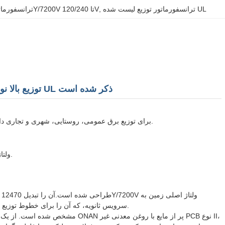
ترانسفورماتور توزیع لیست شده UL
, 
ترانسفورماتور فوقانی 12470Y/7200V تا 120/240V
25kVA یک فاز قطب نصب شده ترانسفورماتور 12470Y/7200V به 120/240V توزیع بالا نوع UL ذکر شده است
سیستم های توزیع هوایی تک فاز که نیاز به منبع اصلی 12470Y/7200V و سرویس ثانویه 120/240V برای توزیع برق عمومی، روستایی، شهری و تجاری دارند.
kVA، ولتاژ اولیه، ولتاژ ثانویه، فرکانس، گروه بردار / فازور، نوع تغذیه، استاندارد، لوازم جانبی، پورت مقصد.
120/240V سرویس ثانویه، که آن را برای خطوط توزیع روستایی، نقاط خدمات قطب خدمات، امکانات شهری و بارهای تجاری سبک مناسب می کند.