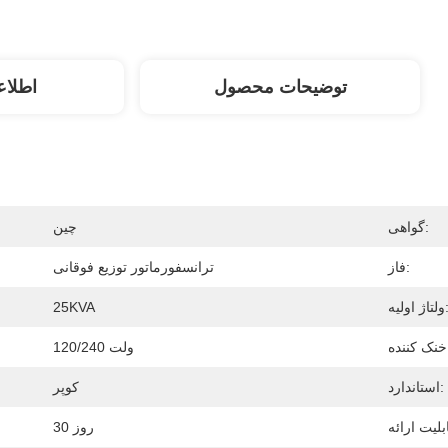
توضیحات محصول
اطلاع
گواهی:
چین
فاز:
ترانسفورماتور توزیع فوقانی
اژ اولیه:
25KVA
120/240 ولت
استاندارد:
کوپر
30 روز