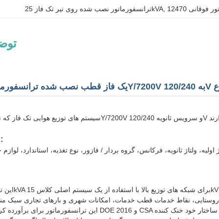
, 
ترانسفورماتور نصب شده روی تیر تک فاز 25kVA
توض
مشخصات قابل تنظیم:
این ترانسفورماتور برای برآورده کردن درجه بندی بهره وری DOE 2016 و CSA مشخص شده است. از یک سا