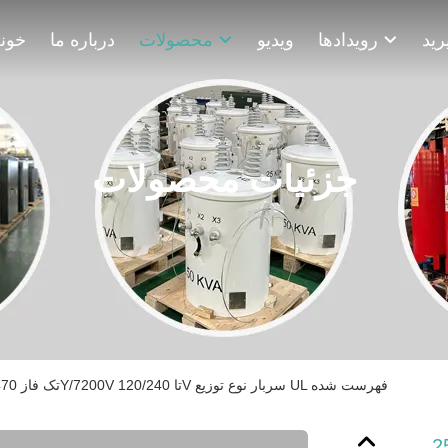
رویدادها
ویدیو
محصولات
درباره ما
خون
جزئیات محصولات
ترانسفورماتور 25kVA تک فاز 12470Y/7200V تا 120/240V سربار نوع توزیع UL فهرست شده
ر 25kVA تک فاز 12470Y/7200V تا