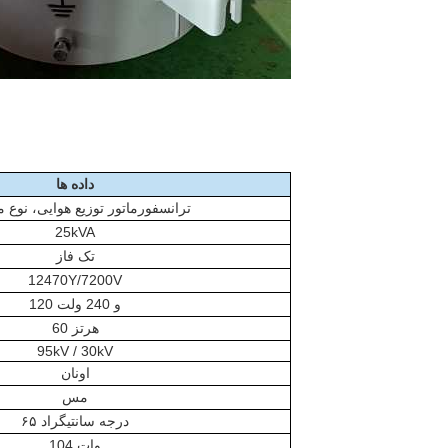
داده ها
ترانسفورماتور توزیع هوایی، نوع 
25kVA
تک فاز
12470Y/7200V
120 و 240 ولت
60 هرتز
95kV / 30kV
اونان
مس
۶۵ درجه سانتیگراد
104 وات