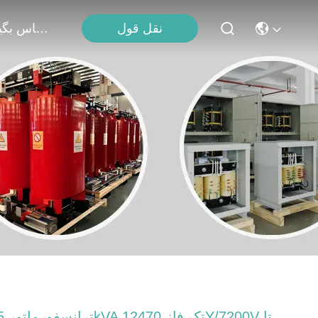
نقل قول
با ما تماس بگیرید
ترانسفورماتو