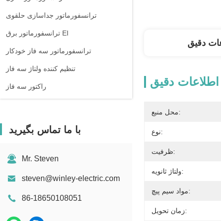
ترانسفورماتور جداسازی حلقوی
ترانسفورماتور برق EI
ات دقیق
ترانسفورماتور سه فاز خودکار
تنظیم کننده ولتاژ سه فاز
اطلاعات دقیق
راکتور سه فاز
محل منبع:
با ما تماس بگیرید
نوع:
ظرفیت:
Mr. Steven
ولتاژ ثانویه:
steven@winley-electric.com
مواد سیم پیچ:
86-18650108051
زمان تحویل: