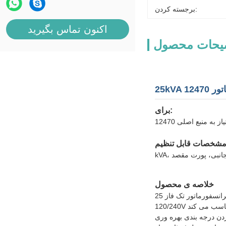
برجسته کردن:
اکنون تماس بگیرید
یحات محصول
برای:
خلاصه ی محصول
این ترانسفورماتور تک فاز 25kVA برای شبکه های توزیع بالا با استفاده از یک سیستم اصلی کلاس 15kV طراحی شده است.آن را تبدیل 12470Y/7200V ولتاژ اصلی زمین به
ختار خود خنک کننده ONAN پر از مایع با روغن معدنی غیر PCB نوع II،