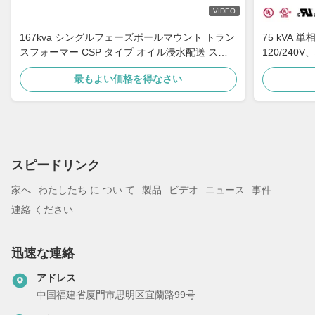
VIDEO
167kva シングルフェーズポールマウント トラン
75 kVA 単
スフォーマー CSP タイプ オイル浸水配送 ステ
120/240
ップダウン 4160v から 480v
最もよい価格を得なさい
スピードリンク
家へ
わたしたち に つい て
製品
ビデオ
ニュース
事件
連絡 ください
迅速な連絡
アドレス
中国福建省厦門市思明区宜蘭路99号