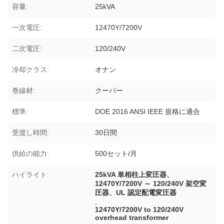
容量:
25kVA
一次電圧:
12470Y/7200V
二次電圧:
120/240V
冷却クラス:
オナン
巻線材:
クーパー
標準:
DOE 2016 ANSI IEEE 規格に適合
受渡し時間:
30日間
供給の能力:
500セット/月
ハイライト:
25kVA 単相柱上変圧器、
12470Y/7200V ～ 120/240V 架空変
圧器、UL 認定配電変圧器
,
12470Y/7200V to 120/240V
overhead transformer