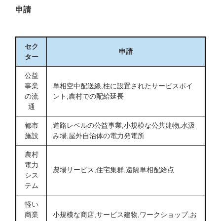
申請
セク
申請
ター
公益
事業
単相空中配送線,柱に設置されたサービスポイ
の流
ント,農村での配給延長
通
都市
道路レベルの公益事業,小規模な公共建物,水汲
施設
み場,屋外自治体の電力発電所
農村
電力
農場サービス,住宅集群,遠隔単相配給点
シス
テム
軽い
商業
小規模な商店,サービス建物,ワークショップ,お