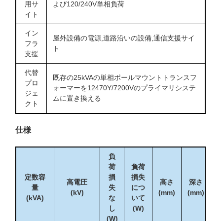
用サ
よび120/240V単相負荷
イト
イン
屋外設備の電源,道路沿いの設備,通信支援サイ
フラ
ト
支援
代替
既存の25kVAの単相ポールマウントトランスフ
プロ
ォーマーを12470Y/7200Vのプライマリシステ
ジェ
ムに置き換える
クト
仕様
負
荷
負荷
定数容
損
損失
高電圧
高さ
深さ
量
失
につ
(kV)
(mm)
(mm)
(
(kVA)
な
いて
し
(W)
(W)