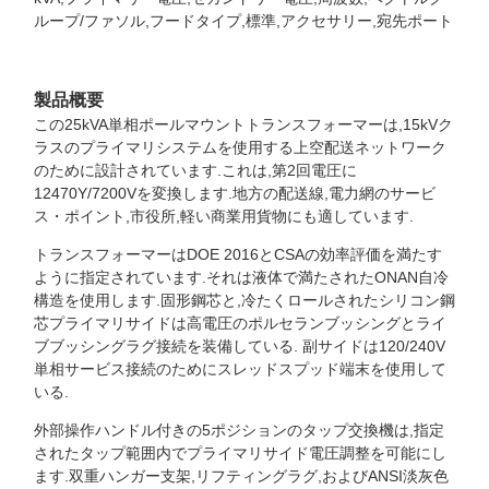
ループ/ファソル,フードタイプ,標準,アクセサリー,宛先ポート
製品概要
この25kVA単相ポールマウントトランスフォーマーは,15kVク
ラスのプライマリシステムを使用する上空配送ネットワーク
のために設計されています.これは,第2回電圧に
12470Y/7200Vを変換します.地方の配送線,電力網のサービ
ス・ポイント,市役所,軽い商業用貨物にも適しています.
トランスフォーマーはDOE 2016とCSAの効率評価を満たす
ように指定されています.それは液体で満たされたONAN自冷
構造を使用します.固形鋼芯と,冷たくロールされたシリコン鋼
芯プライマリサイドは高電圧のポルセランブッシングとライ
ブブッシングラグ接続を装備している. 副サイドは120/240V
単相サービス接続のためにスレッドスプッド端末を使用して
いる.
外部操作ハンドル付きの5ポジションのタップ交換機は,指定
されたタップ範囲内でプライマリサイド電圧調整を可能にし
ます.双重ハンガー支架,リフティングラグ,およびANSI淡灰色