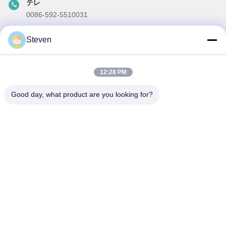
テレ
0086-592-5510031
メール
Steven
steven@winley-electric.com
12:28 PM
Good day, what product are you looking for?
私たちのニュースレター
ニュースレターへの購読は,割引などで可能です.
メールを送信する