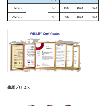
15kVA
50
195
840
740
25kVA
80
290
840
740
37.5kVA
106
360
840
760
34.5/19.92
13.8/7.96
50kVA
135
500
840
810
13.2/7.6
12.47/7.2
75kVA
190
650
840
860
ほかにも
100kVA
280
1010
910
1200
167kVA
435
1530
1000
1200
250kVA
550
2230
1250
1300
1
生産プロセス