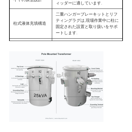
ィッダーに適しています.
二重ハンガーブレーキットとリフ
ティングラグは,現場作業中に柱に
柱式液体充填構造
固定された設置と取り扱いをサポ
ートします.
濡れ加工されたHVポルセランの
高電圧ポルセラン
ブッシングで 活き活きブッシング
のブッシング
のラグ接続 サポートヘアヘッドラ
インの終了
120/240V 螺旋式
3つの二次スロードストッド端末
スプードセカンド
は,典型的な単相120/240Vサービ
端子
ス接続をサポートする.
2.5%のタップステップは,タンク
5 ポジションの外
を開けずに定値タップ以上の電圧
部のタップ交換器
調整を可能にします.