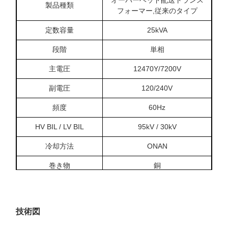
製品種類
フォーマー,従来のタイプ
定数容量
25kVA
段階
単相
主電圧
12470Y/7200V
副電圧
120/240V
頻度
60Hz
HV BIL / LV BIL
95kV / 30kV
冷却方法
ONAN
巻き物
銅
温度上昇
65°C
無負荷損失
104W
技術図
負荷損失
377W 85°Cで