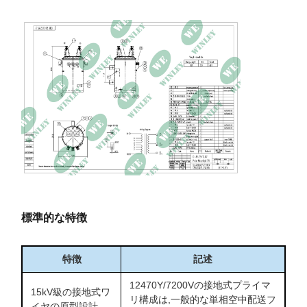
総損失
481W
阻力
3.25%
サイズ
559 × 635 × 1029mm
総重量
217kg
標準的な特徴
特徴
記述
12470Y/7200Vの接地式プライマ
15kV級の接地式ワ
リ構成は,一般的な単相空中配送フ
イヤの原型設計