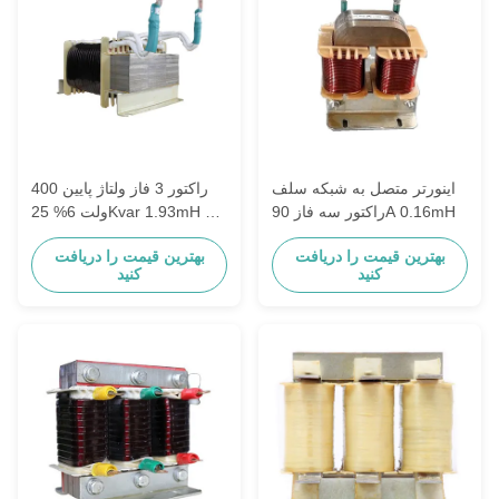
اینورتر متصل به شبکه سلف
راکتور 3 فاز ولتاژ پایین 400
راکتور سه فاز 90A 0.16mH
ولت 6% 25Kvar 1.93mH 1A
تا 2000A
بهترین قیمت را دریافت
بهترین قیمت را دریافت
کنید
کنید