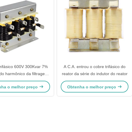
trifásico 600V 300Kvar 7%
A C.A. entrou o cobre trifásico do
o do harmônico da filtragem
reator da série do indutor do reator
 onda de harmônico
nha o melhor preço
Obtenha o melhor preço