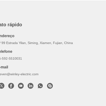
ato rápido
ndereço
 99 Estrada Yilan, Siming, Xiamen, Fujian, China
elefone
6-592-5510031
-mail
teven@winley-electric.com