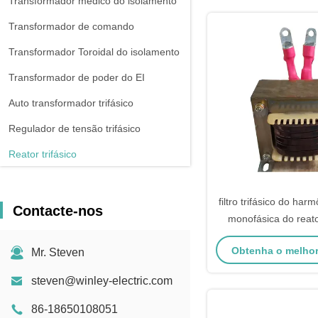
Transformador médico do isolamento
Transformador de comando
Transformador Toroidal do isolamento
Transformador de poder do EI
Auto transformador trifásico
Regulador de tensão trifásico
Reator trifásico
filtro trifásico do har
Contacte-nos
monofásica do reat
7.7mH
Obtenha o melho
Mr. Steven
steven@winley-electric.com
86-18650108051