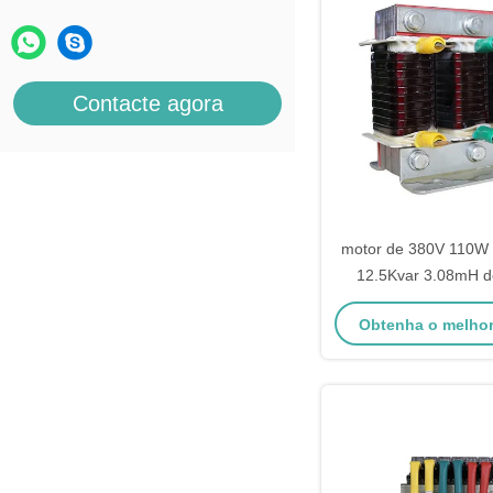
Contacte agora
motor de 380V 110W
12.5Kvar 3.08mH d
reator de 3 f
Obtenha o melho