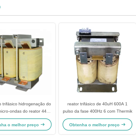
o
o trifásico hidrogenação do
reator trifásico de 40uH 600A 1
micro-ondas do reator 440V
pulso da fase 400Hz 6 com Thermik
400KW
nha o melhor preço
Obtenha o melhor preço