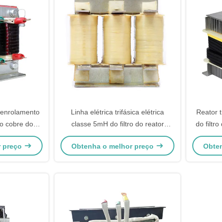
 enrolamento
Linha elétrica trifásica elétrica
Reator 
o cobre do
classe 5mH do filtro do reator
do filtr
ases
100Kvar 250A F
da
r preço
Obtenha o melhor preço
Obte