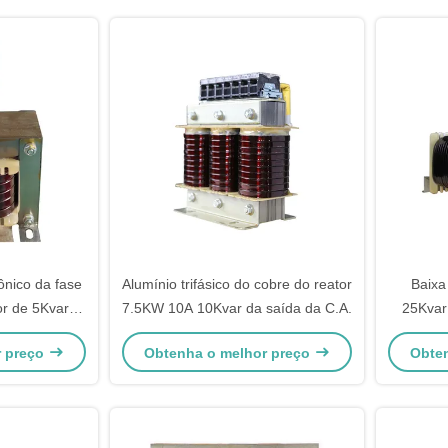
mônico da fase
Alumínio trifásico do cobre do reator
Baixa
or de 5Kvar
7.5KW 10A 10Kvar da saída da C.A.
25Kvar
r preço
Obtenha o melhor preço
Obte