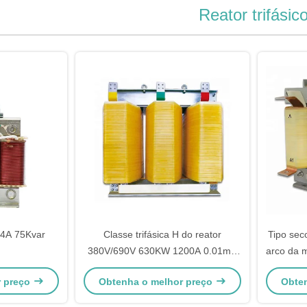
Reator trifásic
 24A 75Kvar
Classe trifásica H do reator
Tipo sec
380V/690V 630KW 1200A 0.01mH
arco da 
do núcleo de ferro
r preço
Obtenha o melhor preço
Obte