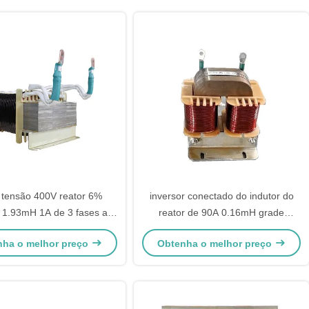
 tensão 400V reator 6%
inversor conectado do indutor do
 1.93mH 1A de 3 fases a
reator de 90A 0.16mH grade
2000A
trifásica
nha o melhor preço
Obtenha o melhor preço