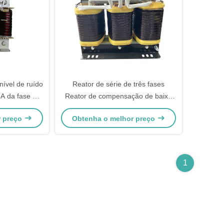
nível de ruído
Reator de série de três fases
A da fase da
Reator de compensação de baixa
ti
tensão para absorção de
r preço
Obtenha o melhor preço
harmônicos de rede
1