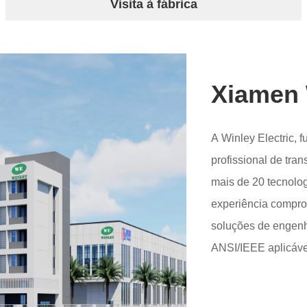
Visita à fábrica
Xiamen 
A Winley Electric,
profissional de tra
mais de 20 tecnolo
experiência compr
soluções de engenh
ANSI/IEEE aplicáve