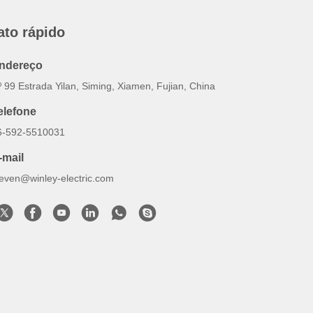
ato rápido
ndereço
 99 Estrada Yilan, Siming, Xiamen, Fujian, China
elefone
6-592-5510031
-mail
teven@winley-electric.com