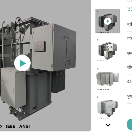
3
ब्र
मॉड
एम
की
पैक
भुग