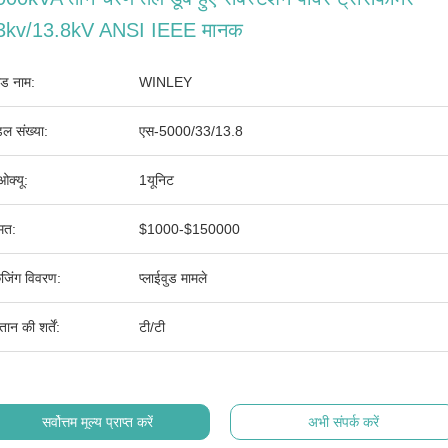
3kv/13.8kV ANSI IEEE मानक
ांड नाम:
WINLEY
ल संख्या:
एस-5000/33/13.8
ओक्यू:
1यूनिट
मत:
$1000-$150000
ेजिंग विवरण:
प्लाईवुड मामले
तान की शर्तें:
टी/टी
सर्वोत्तम मूल्य प्राप्त करें
अभी संपर्क करें