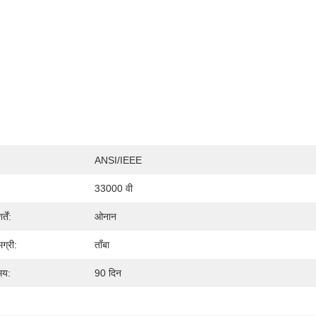
ANSI/IEEE
33000 वी
तें:
ओनान
ग्री:
ताँबा
मय:
90 दिन