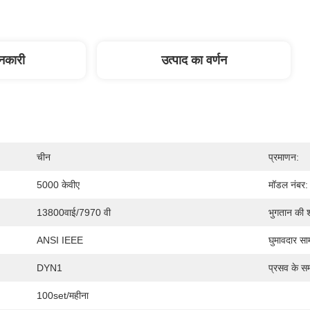
ानकारी
उत्पाद का वर्णन
चीन
प्रमाणन:
5000 केवीए
मॉडल नंबर:
13800वाई/7970 वी
भुगतान की शर्
ANSI IEEE
घुमावदार साम
DYN1
प्रसव के स
100set/महीना