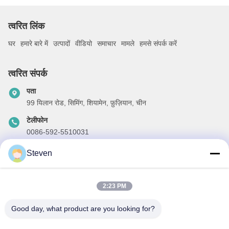
त्वरित लिंक
घर
हमारे बारे में
उत्पादों
वीडियो
समाचार
मामले
हमसे संपर्क करें
त्वरित संपर्क
पता
99 यिलान रोड, सिमिंग, शियामेन, फ़ुज़ियान, चीन
टेलीफोन
0086-592-5510031
ईमेल
Steven
steven@winley-electric.com
2:23 PM
Good day, what product are you looking for?
हमारा समाचार पत्र
छूट और अधिक के लिए हमारे न्यूज़लेटर की सदस्यता लें।