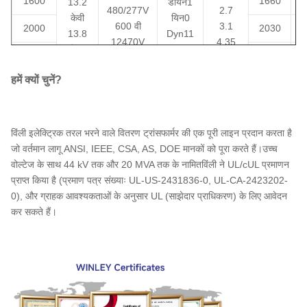
1600
1660
1
13.2
डायन1
480/277V
2.7
केवी
यिन0
600 वी
3.1
2000
2030
1
13.8
Dyn11
12470V
4.35
केवी
डी0
2500
2450
1
13200V
5.75
24.94
Ynd11
13800V
6
हमें क्यों चुनें?
केवी
या अन्य
3000
3240
2
या अन्य
34.5
5000
4500
2
केवी
या
विंली इलेक्ट्रिक तरल भरने वाले वितरण ट्रांसफार्मर की एक पूरी लाइन प्रदान करता है
7500
7200
3
अन्य
जो वर्तमान लागू ANSI, IEEE, CSA, AS, DOE मानकों को पूरा करते हैं।उच्च
वोल्टेज के साथ 44 kV तक और 20 MVA तक के नामितविंली ने UL/cUL प्रमाणन
10000
8500
3
प्राप्त किया है (प्रमाण पत्र संख्याः UL-US-2431836-0, UL-CA-2423202-
0), और ग्राहक आवश्यकताओं के अनुसार UL (साझेदार प्राधिकरण) के लिए आवेदन
कर सकते हैं।