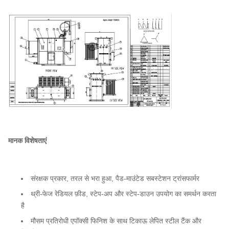
दक्षता मानक
ANSI/IEEE मानकों को पूरा करता है
घुमावदार सामग्री
तांबा
परिवेश तापमान रेटिंग
40°C
परिवेश परिचालन तापमान
-40°C से +40°C (-50°F से +104°F)
सीमा
मानक विशेषताएं
संरक्षक प्रकार, तरल से भरा हुआ, पैड-माउंटेड सबस्टेशन ट्रांसफार्मर
थ्री-फेज रेडियल फ़ीड, स्टेप-अप और स्टेप-डाउन उपयोग का समर्थन करता
है
मौसम प्रतिरोधी एपॉक्सी फिनिश के साथ टिकाऊ लेपित स्टील टैंक और