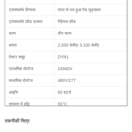
ट्रांसफार्मर विन्यास
तरल से भरा हुआ पैड घुड़सवार
ट्रांसफार्मर फ़ीड प्रकार
रेडियल फ़ीड
चरण
तीन चरण
क्षमता
2,500 केवीए/ 3,100 केवीए
वेक्टर समूह
DYN1
प्राथमिक वोल्टेज
24940V
माध्यमिक वोल्टेज
480Y/277
आवृत्ति
60 हर्ट्ज
तापमान में वृद्धि
55°C
इन्सुलेशन रेटिंग
ई
तकनीकी चित्र
शीतलन वर्ग
KNAN/KNAF