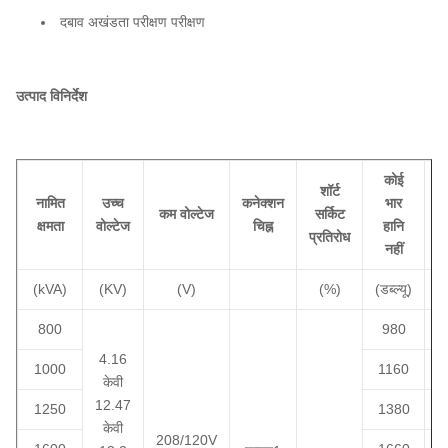
दबाव अखंडता परीक्षण परीक्षण
उत्पाद विनिर्देश
कोई
शॉर्ट
नामित
उच्च
कनेक्शन
भार
कम वोल्टेज
सर्किट
क्षमता
वोल्टेज
चिह्न
हानि
प्रतिरोध
नहीं
(kVA)
(KV)
(V)
(%)
(डब्ल्यू)
(ड
800
980
4.16
1000
1160
1
केवी
12.47
1250
1380
1
केवी
208/120V