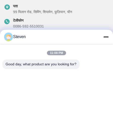
पता
99 यिलान रोड, सिमिंग, शियामेन, फ़ुज़ियान, चीन
टेलीफोन
0086-592-5510031
ईमेल
Steven
steven@winley-electric.com
11:08 PM
Good day, what product are you looking for?
हमारा समाचार पत्र
छूट और अधिक के लिए हमारे न्यूज़लेटर की सदस्यता लें।