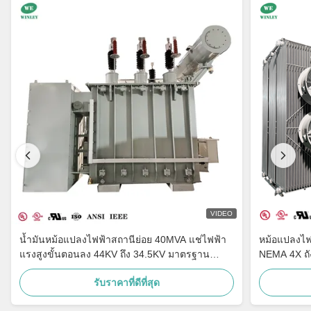
VIDEO
น้ำมันหม้อแปลงไฟฟ้าสถานีย่อย 40MVA แช่ไฟฟ้า
หม้อแปลงไฟ
แรงสูงขั้นตอนลง 44KV ถึง 34.5KV มาตรฐาน
NEMA 4X ถ
ANSI IEEE
รับราคาที่ดีที่สุด