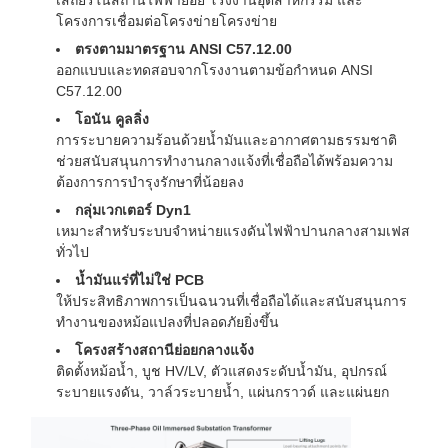
โครงการเชื่อมต่อโครงข่ายโครงข่าย
ตรงตามมาตรฐาน ANSI C57.12.00
ออกแบบและทดสอบจากโรงงานตามข้อกำหนด ANSI
C57.12.00
โอนัน คูลลิ่ง
การระบายความร้อนด้วยน้ำมันและอากาศตามธรรมชาติ
ช่วยสนับสนุนการทำงานกลางแจ้งที่เชื่อถือได้พร้อมความ
ต้องการการบำรุงรักษาที่น้อยลง
กลุ่มเวกเตอร์ Dyn1
เหมาะสำหรับระบบจำหน่ายแรงดันไฟฟ้าปานกลางสามเฟส
ทั่วไป
น้ำมันแร่ที่ไม่ใช่ PCB
ให้ประสิทธิภาพการเป็นฉนวนที่เชื่อถือได้และสนับสนุนการ
ทำงานของหม้อแปลงที่ปลอดภัยยิ่งขึ้น
โครงสร้างสถานีย่อยกลางแจ้ง
ติดตั้งหม้อน้ำ, บูช HV/LV, ตัวแสดงระดับน้ำมัน, อุปกรณ์
ระบายแรงดัน, วาล์วระบายน้ำ, แผ่นกราวด์ และแผ่นยก