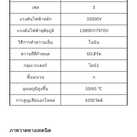
เฟส
3
แรงดันไฟฟ้าหลัก
33000V
แรงดันไฟฟ้าทุติยภูมิ
13800Y/7970V
วิธีการทำความเย็น
โอนัน
ความถี่ที่กำหนด
60เฮิร์ต
กลุ่มเวกเตอร์
ไดน์1
ชั้นฉนวน
ก
อุณหภูมิสูงขึ้น
55/65 ℃
การสูญเสียนอกโหลด
4200วัตต์
การสูญเสียขณะโหลด
47000W
(85 ℃)
ความต้านทาน
7.0–8.0%
ภาพวาดทางเทคนิค