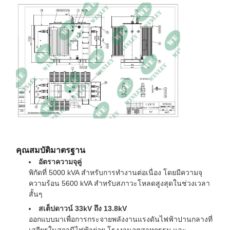
วัสดุที่คดเคี้ยว
ทองแดง
ถังและตู้
เหล็กเคลือบ NEMA 3R
133 × 140 × 117 นิ้ว (ยาว ×
มิติ
กว้าง × สูง)
น้ำหนัก
28,500 ปอนด์
ระดับน้ำทะเล
≤1,000ม
คุณสมบัติมาตรฐาน
อัตราความจุคู่
พิกัดที่ 5000 kVA สำหรับการทำงานต่อเนื่อง โดยมีความจุ
ความร้อน 5600 kVA สำหรับสภาวะโหลดสูงสุดในช่วงเวลา
สั้นๆ
สเต็ปดาวน์ 33kV ถึง 13.8kV
ออกแบบมาเพื่อการกระจายพลังงานแรงดันไฟฟ้าปานกลางที่
เสถียรในสถานีไฟฟ้าย่อย โรงงานอุตสาหกรรม และ