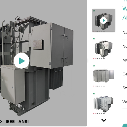
W
A
Na
Nu
M
Ce
Sz
Wa