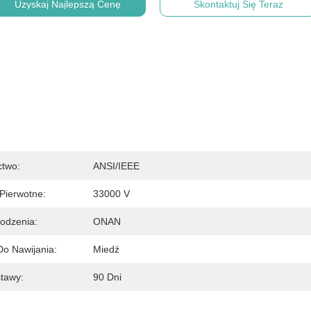
Uzyskaj Najlepszą Cenę
Skontaktuj Się Teraz
ctwo:
ANSI/IEEE
Pierwotne:
33000 V
łodzenia:
ONAN
Do Nawijania:
Miedź
tawy:
90 Dni