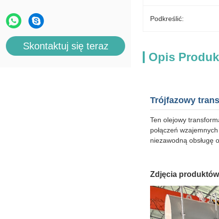
Podkreślić:
Skontaktuj się teraz
Opis Produk
Trójfazowy tran
Ten olejowy transform
połączeń wzajemnych z
niezawodną obsługę o
Zdjęcia produktów