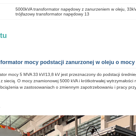
5000kVA transformator napędowy z zanurzeniem w oleju
, 
33kV
trójfazowy transformator napędowy 13
tu
sformator mocy podstacji zanurzonej w oleju o mocy
ator mocy 5 MVA 33 kV/13,8 kV jest przeznaczony do podstacji średni
 siecią. O mocy znamionowej 5000 kVA i krótkotrwałej wytrzymałości n
bciążenia w zastosowaniach o zmiennym zapotrzebowaniu i pracy prz