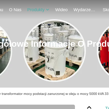
mu
O Nas
Produkty
Wideo
Wydarzenia
gółowe Informacje O Prod
y transformator mocy podstacji zanurzonej w oleju o mocy 5000 kVA 33
T