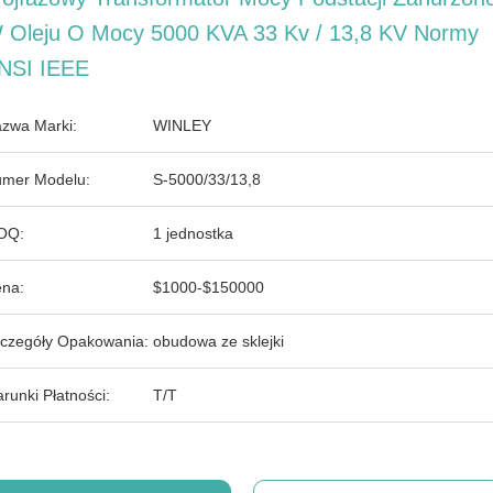
 Oleju O Mocy 5000 KVA 33 Kv / 13,8 KV Normy
NSI IEEE
zwa Marki:
WINLEY
mer Modelu:
S-5000/33/13,8
OQ:
1 jednostka
na:
$1000-$150000
czegóły Opakowania:
obudowa ze sklejki
runki Płatności:
T/T