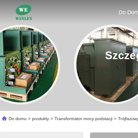
Do Do
Szcze
Do domu
>
produkty
>
Transformator mocy podstacji
>
Trójfazow