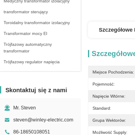
Medyczny transformator izolacyjny
transformator sterujący
Toroidalny transformator izolacyjny
Szczegółowe 
Transformator mocy EI
Trójfazowy automatyczny
transformator
Szczegółowe
Trójfazowy regulator napięcia
Miejsce Pochodzenia:
Reaktor trójfazowy
Pojemność:
Skontaktuj się z nami
Napięcie Wtórne:
Mr. Steven
Standard:
steven@winley-electric.com
Grupa Wektorów:
86-18650108051
Możliwość Supply: