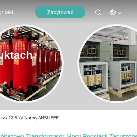
Zacytować
Skontaktuj Się Z Nami
uktach
 kv / 13,8 kV Normy ANSI IEEE
rójfazowy Transformator Mocy Podstacji Zanurzone