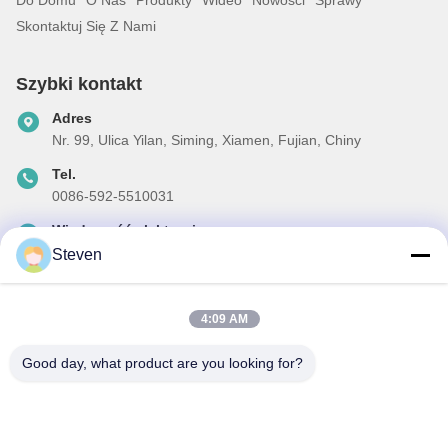
Skontaktuj Się Z Nami
Szybki kontakt
Adres
Nr. 99, Ulica Yilan, Siming, Xiamen, Fujian, Chiny
Tel.
0086-592-5510031
Wiadomość elektroniczna
steven@winley-electric.com
Steven
4:09 AM
Nasz biuletyn
Good day, what product are you looking for?
Zapisz się do naszego biuletynu z rabatami i innymi informacjami.