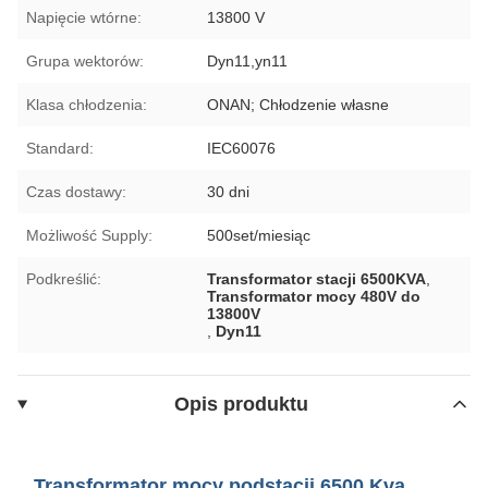
Napięcie wtórne:
13800 V
Grupa wektorów:
Dyn11,yn11
Klasa chłodzenia:
ONAN; Chłodzenie własne
Standard:
IEC60076
Czas dostawy:
30 dni
Możliwość Supply:
500set/miesiąc
Podkreślić:
Transformator stacji 6500KVA
,
Transformator mocy 480V do
13800V
,
Dyn11
Opis produktu
Transformator mocy podstacji 6500 Kva,