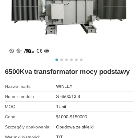
6500Kva transformator mocy podstawy
Nazwa marki:
WINLEY
Numer modelu:
S-6500/13,8
MOQ:
1Unit
Cena:
$1000-$150000
Szczegóły opakowania:
Obudowa ze sklejki
Warunki płatności:
T/T