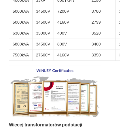
4000kVA
33kV
600Y/347
2150
3250
5000kVA
34500V
7200V
3780
1850
5000kVA
34500V
4160V
2799
2400
6300kVA
35000V
400V
3520
2820
6800kVA
34500V
800V
3400
2670
7500kVA
27600Y
4160V
3350
3290
Więcej transformatorów podstacji