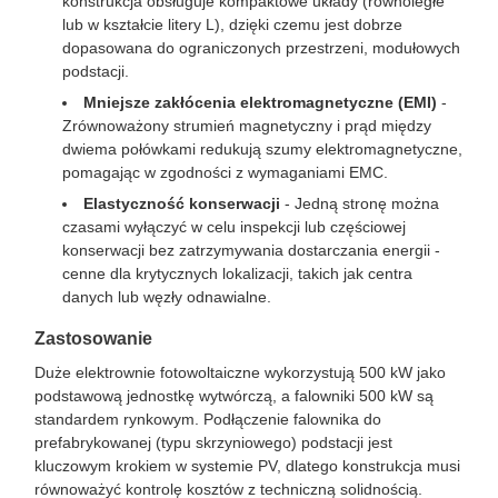
konstrukcja obsługuje kompaktowe układy (równoległe
lub w kształcie litery L), dzięki czemu jest dobrze
dopasowana do ograniczonych przestrzeni, modułowych
podstacji.
Mniejsze zakłócenia elektromagnetyczne (EMI)
-
Zrównoważony strumień magnetyczny i prąd między
dwiema połówkami redukują szumy elektromagnetyczne,
pomagając w zgodności z wymaganiami EMC.
Elastyczność konserwacji
- Jedną stronę można
czasami wyłączyć w celu inspekcji lub częściowej
konserwacji bez zatrzymywania dostarczania energii -
cenne dla krytycznych lokalizacji, takich jak centra
danych lub węzły odnawialne.
Zastosowanie
Duże elektrownie fotowoltaiczne wykorzystują 500 kW jako
podstawową jednostkę wytwórczą, a falowniki 500 kW są
standardem rynkowym. Podłączenie falownika do
prefabrykowanej (typu skrzyniowego) podstacji jest
kluczowym krokiem w systemie PV, dlatego konstrukcja musi
równoważyć kontrolę kosztów z techniczną solidnością.