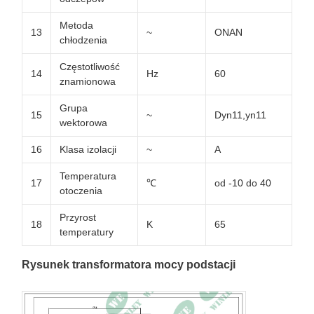
Metoda
13
~
ONAN
chłodzenia
Częstotliwość
14
Hz
60
znamionowa
Grupa
15
~
Dyn11,yn11
wektorowa
16
Klasa izolacji
~
A
Temperatura
17
℃
od -10 do 40
otoczenia
Przyrost
18
K
65
temperatury
Rysunek transformatora mocy podstacji