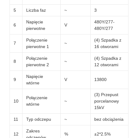
5
Liczba faz
~
3
Napięcie
480Y/277-
6
V
pierwotne
480Y/277
Połączenie
(4) Szpadka z
7
~
pierwotne 1
16 otworami
Połączenie
(4) Szpadka z
8
~
pierwotne 2
12 otworami
Napięcie
9
V
13800
wtórne
(3) Przepust
Połączenie
10
~
porcelanowy
wtórne
15kV
11
Typ odczepu
~
bez obciążenia
Zakres
12
%
±2*2.5%
odczepów