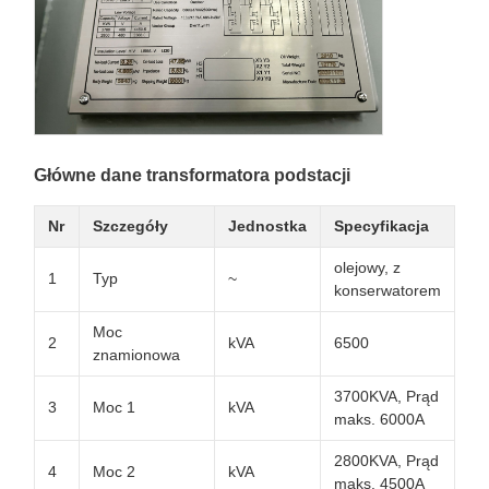
Główne dane transformatora podstacji
Nr
Szczegóły
Jednostka
Specyfikacja
olejowy, z
1
Typ
~
konserwatorem
Moc
2
kVA
6500
znamionowa
3700KVA, Prąd
3
Moc 1
kVA
maks. 6000A
2800KVA, Prąd
4
Moc 2
kVA
maks. 4500A