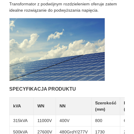
Transformator z podwójnym rozdzieleniem oferuje zatem
idealne rozwiązanie do podwyższania napięcia.
SPECYFIKACJA PRODUKTU
Szerokość
Dług
kVA
WN
NN
(mm)
(mm)
315kVA
11000V
400V
800
696
500kVA
27600V
480GrdY/277V
1730
2300