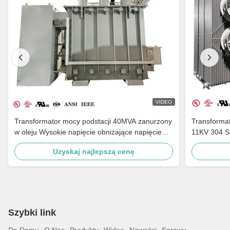
VIDEO
Transformator mocy podstacji 40MVA zanurzony
Transformat
w oleju Wysokie napięcie obniżające napięcie
11KV 304 S
44KV do 34,5KV Normy ANSI IEEE
IEEE
Uzyskaj najlepszą cenę
Szybki link
Do Domu
O Nas
Produkty
Wideo
Nowości
Sprawy