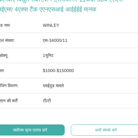
नईएमए 4एक्स टैंक एएनएसआई आईईईई मानक
ांड नाम:
WINLEY
ल संख्या:
एस-34000/11
ओक्यू:
1यूनिट
मत:
$1000-$150000
ेजिंग विवरण:
प्लाईवुड मामले
तान की शर्तें:
टी/टी
सर्वोत्तम मूल्य प्राप्त करें
अभी संपर्क करें