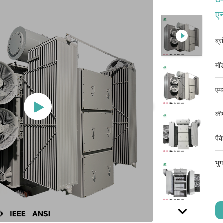
ए
ब्र
मॉड
एम
की
पैक
भुग