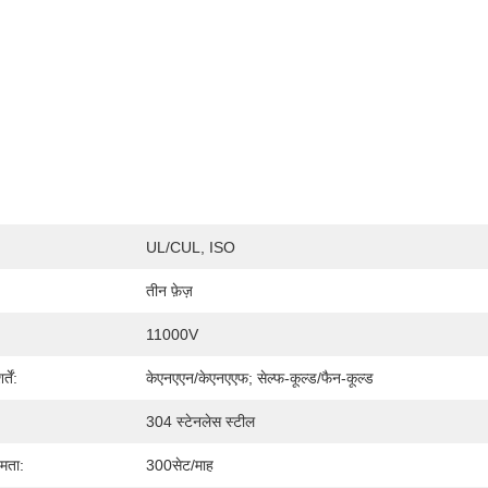
UL/cUL, ISO
तीन फ़ेज़
11000V
तें:
केएनएएन/केएनएएफ; सेल्फ-कूल्ड/फैन-कूल्ड
:
304 स्टेनलेस स्टील
षमता:
300सेट/माह