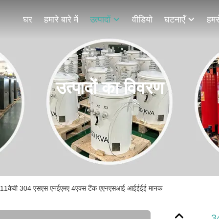
घर
हमारे बारे में
उत्पादों
वीडियो
घटनाएँ
हमसे
उत्पादों का विवरण
ार्मर 11केवी 304 एसएस एनईएमए 4एक्स टैंक एएनएसआई आईईईई मानक
34