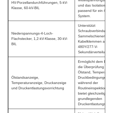
HV-Porzellandurchführungen, 5-kV-
und das Isolationsniv
Klasse, 60-kV-BIL
passend für ein 4,16-
System.
Unterstützt
Schraubverbindungen
Niederspannungs-4-Loch-
Sammelschienen ode
Flachstecker, 1,2-kV-Klasse, 30-kV-
Kabelklemmen auf de
BIL
480Y/277-V-
Sekundärverteilungsse
Ermöglicht dem Bedi
die Überprüfung von
Ölstand, Temperatur 
Ölstandsanzeige,
Druckbedingungen
Temperaturanzeige, Druckanzeige
während der
und Druckentlastungsvorrichtung
Routineinspektion un
bietet gleichzeitig ein
grundlegenden
Druckentlastungsschu