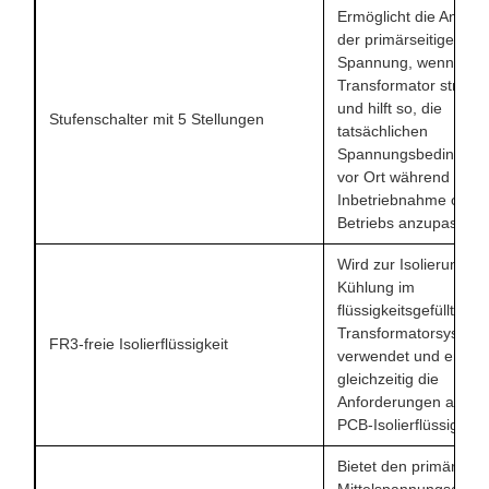
Ermöglicht die Anpas
der primärseitigen
Spannung, wenn der
Transformator stromlos
und hilft so, die
Stufenschalter mit 5 Stellungen
tatsächlichen
Spannungsbedingun
vor Ort während der
Inbetriebnahme oder
Betriebs anzupassen.
Wird zur Isolierung u
Kühlung im
flüssigkeitsgefüllten
Transformatorsystem
FR3-freie Isolierflüssigkeit
verwendet und erfüllt
gleichzeitig die
Anforderungen an Nic
PCB-Isolierflüssigkeit
Bietet den primärseit
Mittelspannungsansc