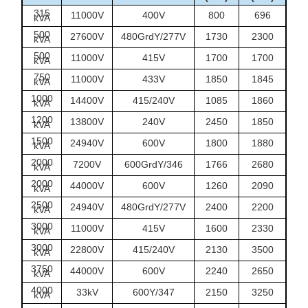
Wasseraufbereitungsanlagen,
315
11000V
400V
800
696
13
Pumpstationen,
kVA
Infrastruktur
Transporteinrichtungen und
500
27600V
480GrdY/277V
1730
2300
15
kVA
öffentliche
500
11000V
415V
1700
1700
16
kVA
Stromversorgungssysteme
750
11000V
433V
1850
1845
14
kVA
1000
14400V
415/240V
1085
1860
15
kVA
1200
13800V
240V
2450
1850
18
kVA
1500
24940V
600V
1800
1880
18
kVA
2000
7200V
600GrdY/346
1766
2680
19
kVA
2000
44000V
600V
1260
2090
17
kVA
2500
24940V
480GrdY/277V
2400
2200
20
kVA
3000
11000V
415V
1600
2330
19
kVA
3000
22800V
415/240V
2130
3500
19
kVA
3750
44000V
600V
2240
2650
27
kVA
4000
33kV
600Y/347
2150
3250
22
kVA