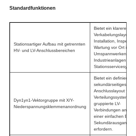
Standardfunktionen
Bietet ein klareres
Verkabelungslayout fü
Installation, Inspektio
Stationsartiger Aufbau mit getrennten
Wartung vor Ort in
HV- und LV-Anschlussbereichen
Umspannwerken,
Industrieanlagen und
Stationsservicesyste
Bietet ein definiertes
sekundärseitiges
Anschlusslayout für
Verteilungssysteme, d
Dyn1yn1-Vektorgruppe mit X/Y-
gruppierte LV-
Niederspannungsklemmenanordnung
Verbindungen anstell
einer einfachen Einzel
Sekundärausgangsstr
erfordern.