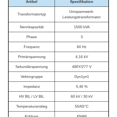
Artikel
Spezifikation
Umspannwerk-
Transformatortyp
Leistungstransformator
Nennkapazität
1500 kVA
Phase
3
Frequenz
60 Hz
Primärspannung
4,16 kV
Sekundärspannung
480Y/277 V
Vektorgruppe
Dyn1yn1
Impedanz
5,46 %
HV BIL / LV BIL
60 kV / 30 kV
Temperaturanstieg
55/65°C
Kühlung
KNAN