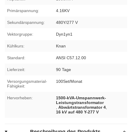
Primärspannung:
4.16KV
Sekundärspannung:
480Y/277 V
Vektorgruppe:
Dyn1yn1
Kühlkurs:
Knan
Standard:
ANSI C57.12.00
Lieferzeit:
90 Tage
Versorgungsmaterial-
100Set/Monat
Fähigkeit:
Hervorheben:
1500-kVA-Umspannwerk-
Leistungstransformator
,
Abwärtstransformator 4
,
16 kV auf 480 Y-277 V
Beschreibung des Produkts