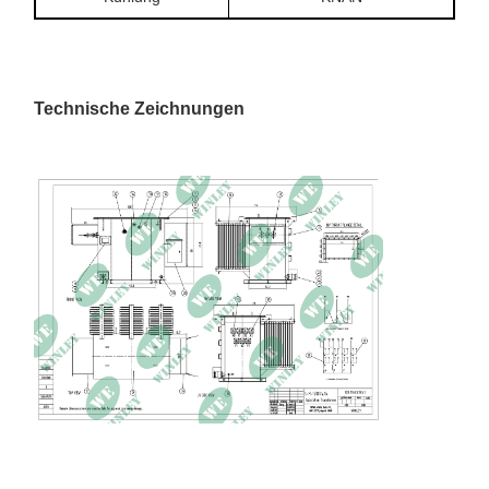
Leerlaufverlust
1663 W
Lastverlust bei 85°C
15323 W
Technische Zeichnungen
Leerlaufstrom
0,23 %
Abmessungen
100 × 74 × 65 Zoll
Gesamtgewicht
10789 Pfund