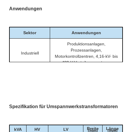
Anwendungen
Sektor
Anwendungen
Produktionsanlagen,
Prozessanlagen,
Industriell
Motorkontrollzentren, 4,16-kV- bis
480-V-Verteilungssysteme
Service-Umspannwerke, Verteiler-
Umspannwerke,
Dienstprogramm
Abspannanwendungen für
Mittelspannungseinspeisungen
Große Gebäude, Campusgelände,
Spezifikation für Umspannwerkstransformatoren
Krankenhäuser, Rechenzentren
Kommerziell
und Einrichtungen, die eine
480Y/277-V-Verteilung erfordern
Breite
Länge
Hö
kVA
HV
LV
(mm)
(mm)
(m