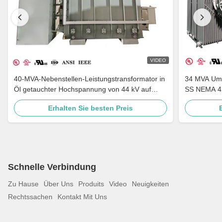
VIDEO
40-MVA-Nebenstellen-Leistungstransformator in
34 MVA Ums
Öl getauchter Hochspannung von 44 kV auf
SS NEMA 4X
34,5 kV nach ANSI-IEEE-Standards
Erhalten Sie besten Preis
Schnelle Verbindung
Zu Hause
Über Uns
Produits
Video
Neuigkeiten
Rechtssachen
Kontakt Mit Uns