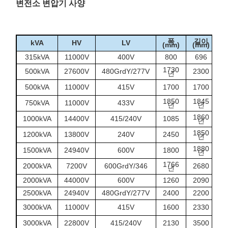
변전소 변압기 사양
폭
길이
kVA
HV
LV
(mm)
(mm)
(
315kVA
11000V
400V
800
696
1
1730
500kVA
27600V
480GrdY/277V
2300
1
년
1
500kVA
11000V
415V
1700
1700
1850
1845
750kVA
11000V
433V
1
년
년
1860
1000kVA
14400V
415/240V
1085
1
년
1850
1
1200kVA
13800V
240V
2450
년
1880
1
1500kVA
24940V
600V
1800
년
1766
1
2000kVA
7200V
600GrdY/346
2680
년
2000kVA
44000V
600V
1260
2090
1
2500kVA
24940V
480GrdY/277V
2400
2200
2
1
3000kVA
11000V
415V
1600
2330
1
3000kVA
22800V
415/240V
2130
3500