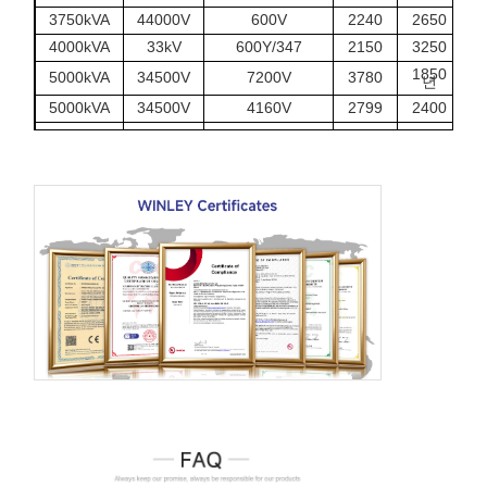
3750kVA
44000V
600V
2240
2650
2
4000kVA
33kV
600Y/347
2150
3250
2
1850
5000kVA
34500V
7200V
3780
3
년
5000kVA
34500V
4160V
2799
2400
2
6300kVA
35000V
400V
3520
2820
3
6800kVA
34500V
800V
3400
2670
3
7500kVA
27600Y
4160V
3350
3290
2