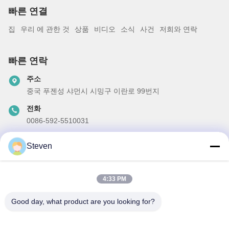
빠른 연결
집
우리 에 관한 것
상품
비디오
소식
사건
저희와 연락
빠른 연락
주소
중국 푸젠성 샤먼시 시밍구 이란로 99번지
전화
0086-592-5510031
이메일
Steven
steven@winley-electric.com
4:33 PM
우리 뉴스레터
Good day, what product are you looking for?
할인 및 더 많은 정보를 얻기 위해 뉴스레터에 가입하십시오.