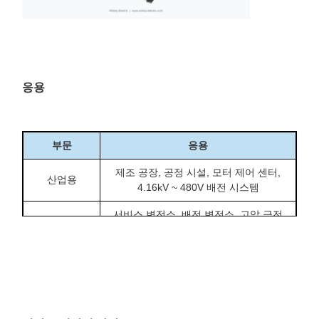
응용
부문
응용
제조 공장, 공정 시설, 모터 제어 센터,
산업용
4.16kV ~ 480V 배전 시스템
서비스 변전소, 배전 변전소, 고압 급전
공익사업
선 강압 애플리케이션
480Y/277 V 배전이 필요한 대형 건물,
광고
캠퍼스, 병원, 데이터 센터 및 시설
수처리 공장, 펌프장, 운송 시설 및 공공
하부 구조
유틸리티 전력 시스템