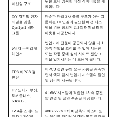
위한 보다 명확한 배선 레이아웃을 제
이션형 구조
공합니다.
X/Y 저전압 단자
단순한 단일 2차 출력 구조가 아닌 그
배열을 갖춘
룹화된 LV 연결이 필요한 배전 시스
Dyn1yn1 벡터
템을 위해 정의된 2차측 터미널 레이
그룹
아웃을 제공합니다.
변압기에 전원이 공급되지 않을 때 1
5위치 무전압 탭
차측 전압을 조정할 수 있어 시운전
체인저
또는 작동 중에 실제 사이트 전압 조
건을 일치시키는 데 도움이 됩니다.
비PCB 절연 유체 요구 사항을 충족하
FR3 비PCB 절
면서 액체 침지 변압기 시스템의 절연
연유
및 냉각에 사용됩니다.
HV 도자기 부싱,
4.16kV 시스템에 적합한 1차측 중전
5kV 클래스,
압 연결 및 절연 수준을 제공합니다.
60kV BIL
LV 4홀 스페이드
480Y/277V 2차 배전측의 버스바 또
단자 1.2kV급
는 케이블 터미널에 대한 볼트 연결을