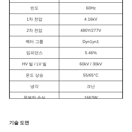
빈도
60Hz
1차 전압
4.16kV
2차 전압
480Y/277V
벡터 그룹
Dyn1yn1
임피던스
5.46%
HV 빌 / LV 빌
60kV / 30kV
온도 상승
55/65°C
냉각
크난
무부하 손실
1663W
85°C에서의 부하 손실
15323W
무부하 전류
0.23%
기술 도면
치수
100 × 74 × 65인치