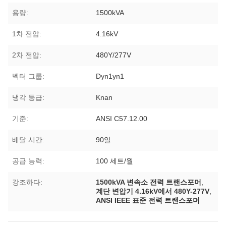
용량:
1500kVA
1차 전압:
4.16kV
2차 전압:
480Y/277V
벡터 그룹:
Dyn1yn1
냉각 등급:
Knan
기준:
ANSI C57.12.00
배달 시간:
90일
공급 능력:
100 세트/월
강조하다:
1500kVA 변속소 전력 트랜스포머
,
계단 변압기 4.16kV에서 480Y-277V
,
ANSI IEEE 표준 전력 트랜스포머