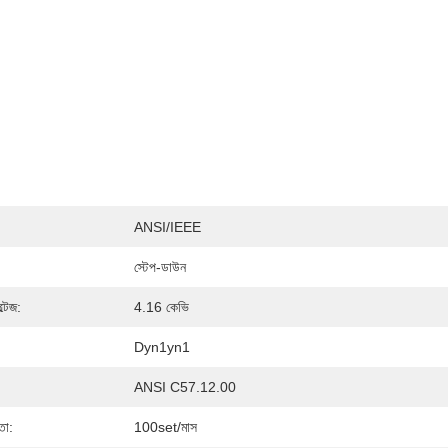
ANSI/IEEE
স্টেপ-ডাউন
্টেজ:
4.16 কেভি
Dyn1yn1
ANSI C57.12.00
তা:
100set/মাস