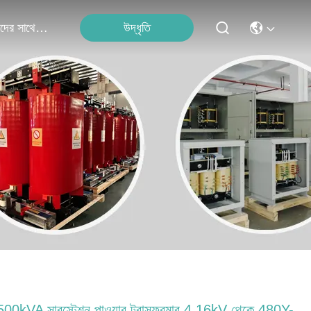
উদ্ধৃতি
আমাদের সাথে যোগাযোগ
00kVA সাবস্টেশন পাওয়ার ট্রান্সফরমার 4.16kV থেকে 480Y-