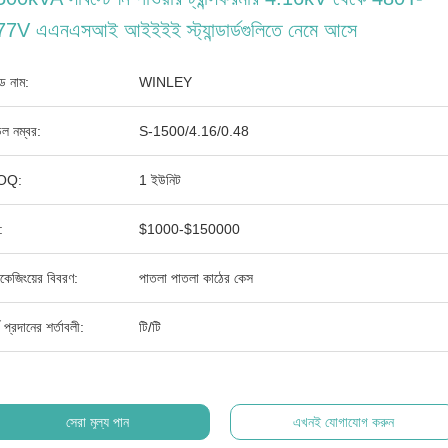
7V এএনএসআই আইইইই স্ট্যান্ডার্ডগুলিতে নেমে আসে
যান্ড নাম:
WINLEY
ল নম্বর:
S-1500/4.16/0.48
OQ:
1 ইউনিট
:
$1000-$150000
াকেজিংয়ের বিবরণ:
পাতলা পাতলা কাঠের কেস
থ প্রদানের শর্তাবলী:
টি/টি
সেরা মূল্য পান
এখনই যোগাযোগ করুন