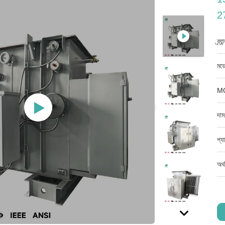
27
ব্র্
মডে
M
দাম
প্য
অর্