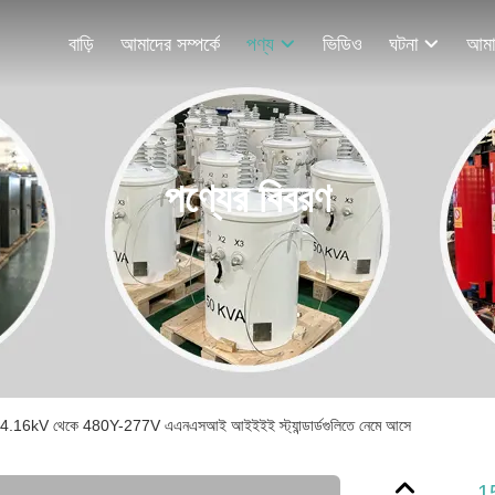
বাড়ি
আমাদের সম্পর্কে
পণ্য
ভিডিও
ঘটনা
পণ্যের বিবরণ
মার 4.16kV থেকে 480Y-277V এএনএসআই আইইইই স্ট্যান্ডার্ডগুলিতে নেমে আসে
15