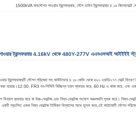
1500kVA সাবস্টেশন পাওয়ার ট্রান্সফরমার
, 
স্টেপ ডাউন ট্রান্সফরমার ৪.১৬ কিলোভোল্ট
ওয়ার ট্রান্সফরমার 4.16kV থেকে 480Y-277V এএনএসআই আইইইই স্ট্যান্ড
়ার ট্রান্সফরমারটি স্টেশন পরিষেবা সহ আউটডোর ৪.১৬ কেভি থেকে ৪৮০ ওয়াই/২৭৭ ভোল্ট বিতরণ সিস
করা হয়েছে।12.00, FR3 নন-পিসিবি বিচ্ছিন্ন তরল ব্যবহার করে, 60 Hz এ কাজ করে, এবং এ
াইপ বিন্যাস ব্যবহার করে যা উচ্চ-ভোল্টেজ এবং নিম্ন-ভোল্টেজ সংযোগ অঞ্চলগুলি পৃথক করে। নিম্ন-ভো
কটি প্রচলিত একক নিম্ন ভোল্টেজ টার্মিনাল বিন্যাসের সাথে তুলনা করে,এই কাঠামোটি স্টেশন পরিষেবা