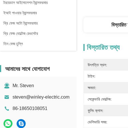
টরয়েডাল আইসোলেশন ট্রান্সফরমার
ইআই পাওয়ার ট্রান্সফরমার
থ্রি ফেজ অটো ট্রান্সফরমার
বিস্তারিত
থ্রি ফেজ ভোল্টেজ রেগুলেটর
তিন ফেজ চুল্লি
বিস্তারিত তথ্য
উৎপত্তি স্থল:
আমাদের সাথে যোগাযোগ
টাইপ:
Mr. Steven
ক্ষমতা:
steven@winley-electric.com
সেকেন্ডারি ভোল্টেজ:
86-18650108051
কুলিং ক্লাস:
ডেলিভারি সময়: