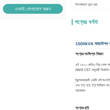
বিশেষভাবে তুলে ধরা:
এখনই যোগাযোগ করুন
পণ্যের বর্ণনা
1500kVA সাবস্টেশন পা
পণ্যের সংক্ষিপ্ত বিবরণ
এই ১৫০০ কেভিএ থ্রি-ফেজ পাওয
ANSI C57 অনুযায়ী ডিজাইন 
ট্রান্সফরমারটি একটি স্টেশন-ট
এবং Y1-Y2-Y3 টার্মিনাল সহ. এ
প্রয়োজন.
পণ্যের ছবি