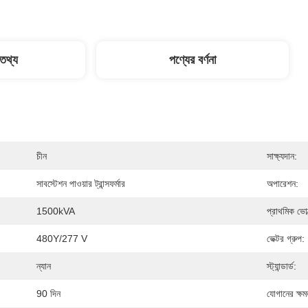
 তথ্য
পণ্যের বর্ণনা
চীন
সাক্ষ্যদান:
সাবস্টেশন পাওয়ার ট্রান্সফর্মার
অপারেশন:
1500kVA
প্রাথমিক ভোল
480Y/277 V
ভেক্টর গ্রুপ:
ন্যান
স্ট্যান্ডার্ড:
90 দিন
যোগানের ক্ষম