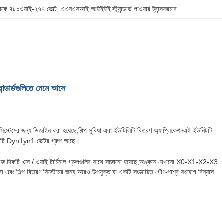
 থেকে ৪৮০ওয়াই-২৭৭ ভোল্ট
, 
এএনএসআই আইইইই স্ট্যান্ডার্ড পাওয়ার ট্রান্সফরমার
ার্ডগুলিতে নেমে আসে
্টেমের জন্য ডিজাইন করা হয়েছে,শিল্প সুবিধা এবং ইউটিলিটি বিতরণ অ্যাপ্লিকেশনএই ইউনিটটি
কটি Dyn1yn1 ভেক্টর গ্রুপ আছে।
ল্টেজ দিকটি এক্স / ওয়াই টার্মিনাল গ্রুপগুলির সাথে সাজানো হয়েছে,অঙ্কনে দেখানো X0-X1-X2-X3
 এবং শিল্প বিতরণ সিস্টেমের জন্য আরও উপযুক্ত যা একটি সংজ্ঞায়িত গৌণ-পার্শ্ব সংযোগ বিন্যাস