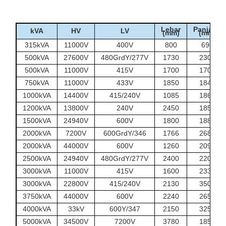
Instalasi pengolahan air, stasiun
Infrastruktur
pompa, fasilitas transportasi dan
Lebar
Panjang
kVA
HV
LV
(mm)
(mm)
sistem tenaga utilitas publik
315kVA
11000V
400V
800
696
500kVA
27600V
480GrdY/277V
1730
2300
500kVA
11000V
415V
1700
1700
750kVA
11000V
433V
1850
1845
1000kVA
14400V
415/240V
1085
1860
1200kVA
13800V
240V
2450
1850
1500kVA
24940V
600V
1800
1880
2000kVA
7200V
600GrdY/346
1766
2680
2000kVA
44000V
600V
1260
2090
2500kVA
24940V
480GrdY/277V
2400
2200
3000kVA
11000V
415V
1600
2330
3000kVA
22800V
415/240V
2130
3500
3750kVA
44000V
600V
2240
2650
4000kVA
33kV
600Y/347
2150
3250
5000kVA
34500V
7200V
3780
1850