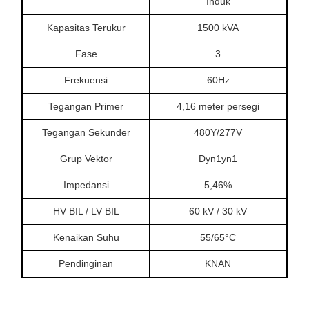
Induk
Kapasitas Terukur
1500 kVA
Fase
3
Frekuensi
60Hz
Tegangan Primer
4,16 meter persegi
Tegangan Sekunder
480Y/277V
Grup Vektor
Dyn1yn1
Impedansi
5,46%
HV BIL / LV BIL
60 kV / 30 kV
Kenaikan Suhu
55/65°C
Pendinginan
KNAN
Kerugian Tanpa Beban
1663 W