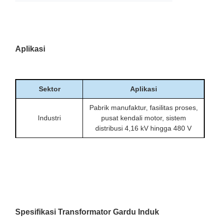
Aplikasi
Sektor
Aplikasi
Pabrik manufaktur, fasilitas proses,
Industri
pusat kendali motor, sistem
distribusi 4,16 kV hingga 480 V
Gardu pelayanan, gardu distribusi,
Kegunaan
aplikasi step-down pengumpan
tegangan menengah
Gedung besar, kampus, rumah
sakit, pusat data dan fasilitas yang
Komersial
membutuhkan distribusi 480Y/277
Spesifikasi Transformator Gardu Induk
V