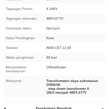
Tegangan Primer:
4.16KV
Tegangan sekunder:
480Y/277V
Kelompok vektor:
Dyn1yn1
Kelas Pendinginan:
Knan
Standar:
ANSI C57.12.00
Waktu pengiriman:
90 hari
Menyediakan
100set/bulan
kemampuan:
Menyoroti:
Transformator daya substasiun
1500kVA
,
step down transformer 4
,
16kV menjadi 480Y-277V
Deskripsi Produk