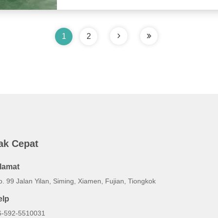
1
2
ak Cepat
lamat
. 99 Jalan Yilan, Siming, Xiamen, Fujian, Tiongkok
elp
6-592-5510031