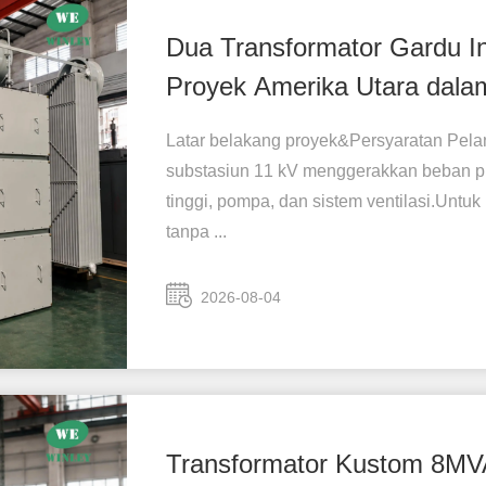
Dua Transformator Gardu I
Proyek Amerika Utara dala
Latar belakang proyek&Persyaratan Pelang
substasiun 11 kV menggerakkan beban pro
tinggi, pompa, dan sistem ventilasi.Unt
tanpa ...
2026-08-04
Transformator Kustom 8MV