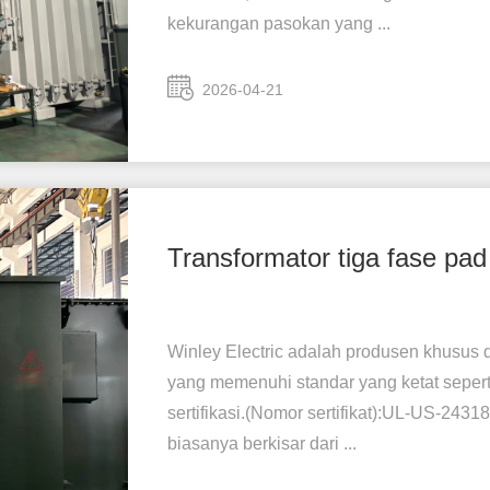
kekurangan pasokan yang ...
2026-04-21
Transformator tiga fase pa
Winley Electric adalah produsen khusus d
yang memenuhi standar yang ketat seper
sertifikasi.(Nomor sertifikat):UL-US-2
biasanya berkisar dari ...