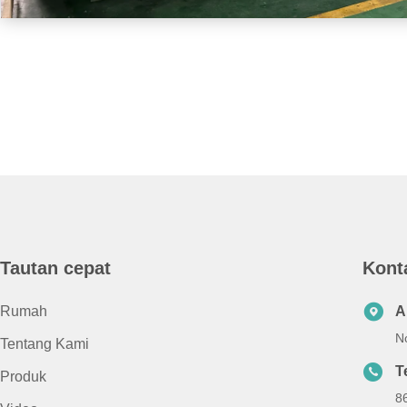
Tautan cepat
Kont
Rumah
A
No
Tentang Kami
T
Produk
8