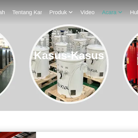
ah
Tentang Kami
Produk
Video
Acara
Hu
Kasus-Kasus