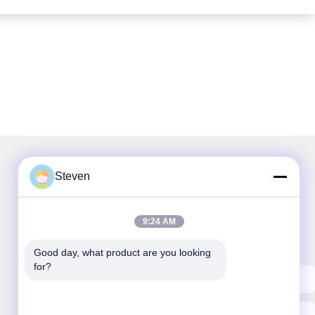
Steven
Surat Kabar Kami
9:24 AM
Langganan buletin kami untuk diskon dan banyak lagi.
Good day, what product are you looking 
for?