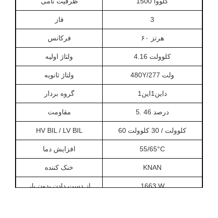
1500 کلووا
ظرفیت نامی
3
فاز
۶۰ هرتز
فرکانس
4.16 کلوولت
ولتاژ اولیه
480Y/277 ولت
ولتاژ ثانویه
داین1این1
گروه بردار
5. 46 درصد
مقاومت
60 کلوولت / 30 کلوولت
HV BIL / LV BIL
55/65°C
افزایش دما
KNAN
خنک کننده
1663 W
از دست دادن بدون بار
از دست دادن بار در 85
15323 W
درجه سانتیگراد