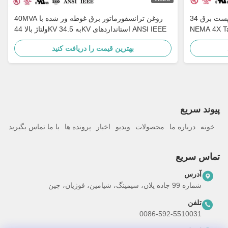
ترانسفورماتور پست برق 34MVA 11KV 304 SS
40MVA روغن ترانسفورماتور برق غوطه ور شده با
ولتاژ بالا 44KV به 34.5KV استانداردهای ANSI IEEE
بهترین قیمت را دریافت کنید
پيوند سريع
خونه
درباره ما
محصولات
ویدیو
اخبار
پرونده ها
با ما تماس بگیرید
تماس سریع
آدرس
شماره 99 جاده یلان، سیمینگ، شیامین، فوژیان، چین
تلفن
0086-592-5510031