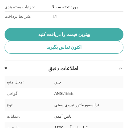
مورد تخته سه لا
جزئیات بسته بندی:
T/T
شرایط پرداخت:
بهترین قیمت را دریافت کنید
اکنون تماس بگیرید
اطلاعات دقیق
چین
محل منبع:
ANSI/IEEE
گواهی:
ترانسفورماتور نیروی پستی
نوع:
پایین آمدن
عملیات:
1500 کیلو ولت آمپر
ظرفیت: