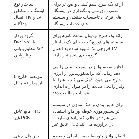
ارائه یک طرح سیم کشی واضح تر برای
ساختار نوع
نصب، بازرسی و نگهداری در ایستگاه
ایستگاه با مناطق
های فرعی، تاسیسات صنعتی و سیستم
اتصال HV و LV
های خدمات ایستگاه.
جداگانه
ارائه یک طرح ترمینال سمت ثانویه برای
گروه بردار
سیستم های توزیع که به جای یک ساختار
Dyn1yn1 با
خروجی تک ثانویه ساده به اتصال LV
تنظیم پایانی X/Y
گروه بندی شده نیاز دارند.
ولتاژ پایین
اجازه تنظیم ولتاژ در سمت اصلی را می
دهد زمانی که ترانسفورماتور از انرژی
5-موقعتی خارج
خارج می شود، کمک می کند تا شرایط
از مدار تغییر نل
ولتاژ واقعی سایت را در طول راه اندازی
یا عملیات مطابقت دهد.
برای عایق بندی و خنک سازی در سیستم
ترانسفورموری غوطه ور مایع استفاده
مایع عایق FR3
می شود در حالی که نیازهای مایعات
غیر PCB
عایق غیر PCB را برآورده می کند.
اتصال ولتاژ متوسط سمت اصلی و سطح
بش های چینی