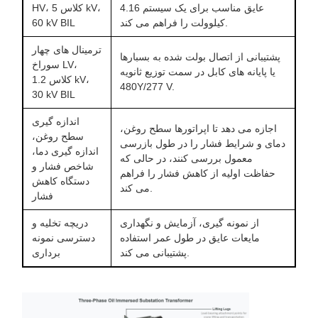
عایق مناسب برای یک سیستم 4.16
HV، کلاس 5 kV،
کیلوولت را فراهم می کند.
60 kV BIL
ترمینال های چهار
پشتیبانی از اتصال بولت شده به بسبارها
سوراخ LV،
یا پایانه های کابل در سمت توزیع ثانویه
کلاس 1.2 kV،
480Y/277 V.
30 kV BIL
اندازه گیری
اجازه می دهد تا اپراتورها سطح روغن،
سطح روغن،
دمای و شرایط فشار را در طول بازرسی
اندازه گیری دما،
معمول بررسی کنند، در حالی که
شاخص فشار و
حفاظت اولیه از کاهش فشار را فراهم
دستگاه کاهش
می کند.
فشار
از نمونه گیری، آزمایش و نگهداری
دریچه تخلیه و
مایعات عایق در طول عمر استفاده
دسترسی نمونه
پشتیبانی می کند.
برداری