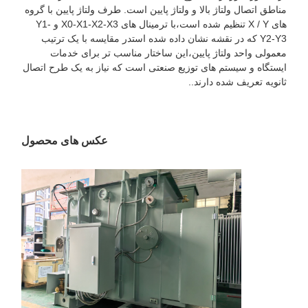
مناطق اتصال ولتاژ بالا و ولتاژ پایین است. طرف ولتاژ پایین با گروه
های X / Y تنظیم شده است،با ترمینال های X0-X1-X2-X3 و Y1-
Y2-Y3 که در نقشه نشان داده شده استدر مقایسه با یک ترتیب
معمولی واحد ولتاژ پایین،این ساختار مناسب تر برای خدمات
ایستگاه و سیستم های توزیع صنعتی است که نیاز به یک طرح اتصال
ثانویه تعریف شده دارند..
عکس های محصول