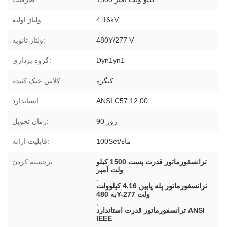
4.16kV
ولتاژ اولیه:
480Y/277 V
ولتاژ ثانویه:
Dyn1yn1
گروه برداری:
کنگره
کلاس خنک کننده:
ANSI C57.12.00
استاندارد:
90 روز
زمان تحویل:
100Set/ماه
قابلیت ارائه:
ترانسفورماتور قدرت پست 1500 کیلو
برجسته کردن:
ولت آمپر
,
ترانسفورماتور پله پایین 4.16 کیلوولت
به 480Y-277 ولت
,
ترانسفورماتور قدرت استاندارد ANSI
IEEE