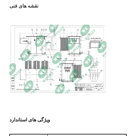
نقشه های فنی
0.23 درصد
جریان بدون بار
100 × 74 × 65 اینچ
ابعاد
10789 پوند
وزن کل
ویژگی های استاندارد