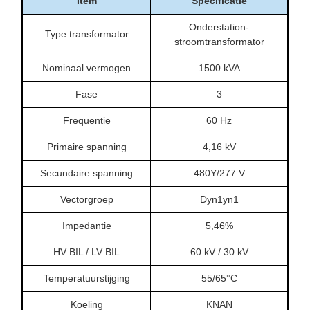
Item
Specificatie
Onderstation-
Type transformator
stroomtransformator
Nominaal vermogen
1500 kVA
Fase
3
Frequentie
60 Hz
Primaire spanning
4,16 kV
Secundaire spanning
480Y/277 V
Vectorgroep
Dyn1yn1
Impedantie
5,46%
HV BIL / LV BIL
60 kV / 30 kV
Temperatuurstijging
55/65°C
Koeling
KNAN