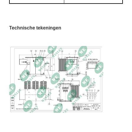
Onbelast verlies
1663 W
Belastingsverlies bij 85°C
15323 W
Technische tekeningen
Nullaststroom
0,23%
Afmetingen
100 × 74 × 65 inch
Totaal gewicht
10789 pond