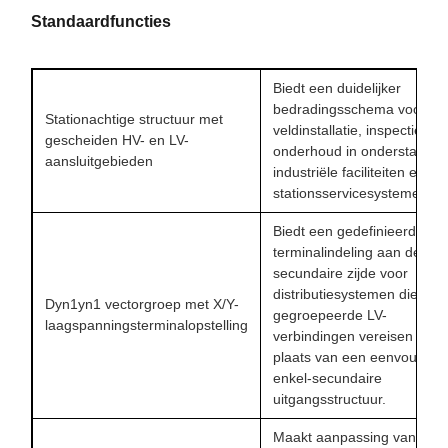
Standaardfuncties
Biedt een duidelijker
bedradingsschema voor
Stationachtige structuur met
veldinstallatie, inspectie en
gescheiden HV- en LV-
onderhoud in onderstations
aansluitgebieden
industriële faciliteiten en
stationsservicesystemen.
Biedt een gedefinieerde
terminalindeling aan de
secundaire zijde voor
distributiesystemen die
Dyn1yn1 vectorgroep met X/Y-
gegroepeerde LV-
laagspanningsterminalopstelling
verbindingen vereisen in
plaats van een eenvoudige
enkel-secundaire
uitgangsstructuur.
Maakt aanpassing van de