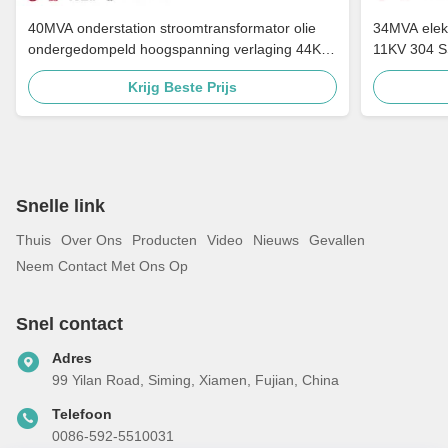
40MVA onderstation stroomtransformator olie
34MVA elekt
ondergedompeld hoogspanning verlaging 44KV
11KV 304 S
naar 34,5KV ANSI IEEE-normen
Krijg Beste Prijs
Snelle link
Thuis
Over Ons
Producten
Video
Nieuws
Gevallen
Neem Contact Met Ons Op
Snel contact
Adres
99 Yilan Road, Siming, Xiamen, Fujian, China
Telefoon
0086-592-5510031