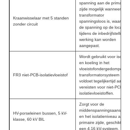
spanning aan de primaire
zijde mogelijk wanneer de
transformator
Kraanwisselaar met 5 standen
spanningsloos is, waardoor
zonder circuit
de spanning op de locatie
tijdens de inbedrijfstelling of
werking kan worden
aangepast.
Wordt gebruikt voor isolatie
en koeling in het
vloeistofondergedompelde
FR3 niet-PCB-isolatievloeistof
transformatorsysteem en
voldoet tegelijkertijd aan de
vereisten voor niet-PCB-
isolatievloeistoffen.
Zorgt voor de
middenspanningsaansluitin
HV-porseleinen bussen, 5 kV-
en het isolatieniveau aan d
klasse, 60 kV BIL
primaire zijde, geschikt voo
een 4,16 kV-systeem.