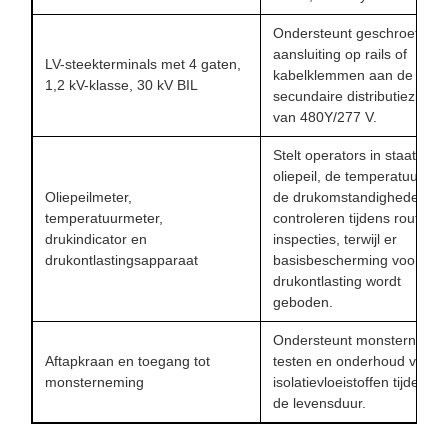
Ondersteunt geschroefde
aansluiting op rails of
LV-steekterminals met 4 gaten,
kabelklemmen aan de
1,2 kV-klasse, 30 kV BIL
secundaire distributiezijde
van 480Y/277 V.
Stelt operators in staat het
oliepeil, de temperatuur en
Oliepeilmeter,
de drukomstandigheden te
temperatuurmeter,
controleren tijdens routine-
drukindicator en
inspecties, terwijl er
drukontlastingsapparaat
basisbescherming voor
drukontlasting wordt
geboden.
Ondersteunt monstername,
Aftapkraan en toegang tot
testen en onderhoud van
monsterneming
isolatievloeistoffen tijdens
de levensduur.