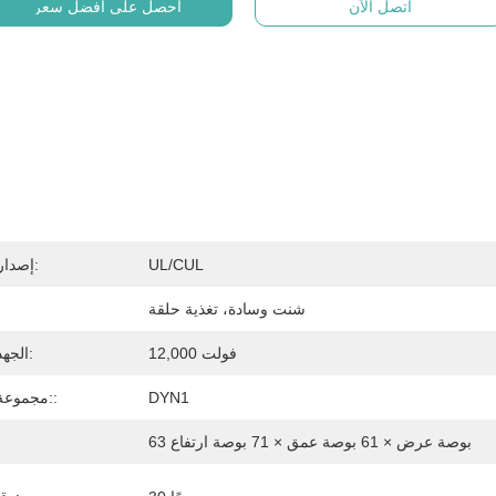
اتصل الآن
احصل على افضل سعر
UL/cUL
إصدار الشهادات:
شنت وسادة، تغذية حلقة
12,000 فولت
الجهد الأساسي:
DYN1
مجموعة المتجهات::
63 بوصة عرض × 61 بوصة عمق × 71 بوصة ارتفاع