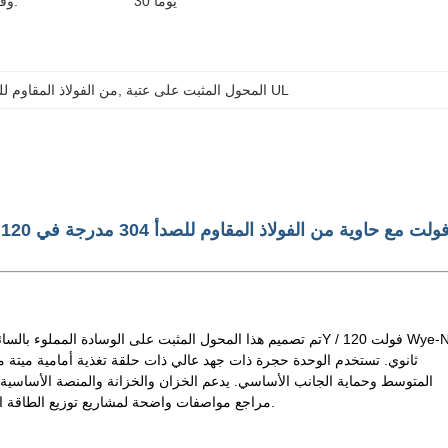
30 يومًا
وقت التسليم:
المحول المثبت على عتبة UL
, 
محول من 12kV إلى 208Y/120V من الفولاذ المقا
والنواة الفولاذية الموجهة للحبوب وتبريد ONAN وامتثال DOE 2016 / CSA / ANSI-IEEE مراجع مواصفات واضحة لمشاريع توزيع الطاقة التجارية والصناعية.