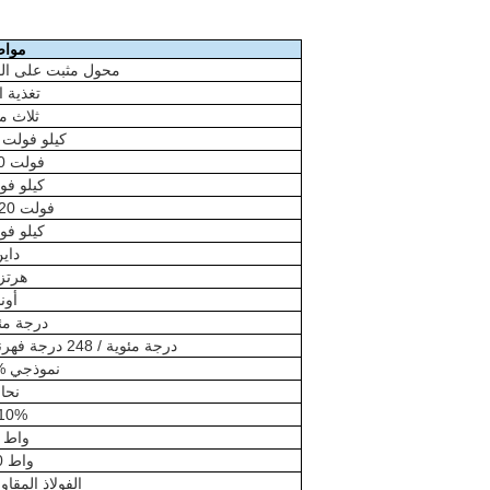
مواص
محول مثبت على الو
تغذية ا
ثلاث م
500 كيلو فولت
12,000 فولت
95 كيلو ف
208Y/120 فولت
30 كيلو ف
داين
60 هرتز
أون
65 درجة م
عزل من الفئة E، 120 درجة مئوية / 248 درجة فهرنهايت
1.5-7.0% نموذجي
نحا
.10%
700 واط
5000 واط
304 الفولاذ المق