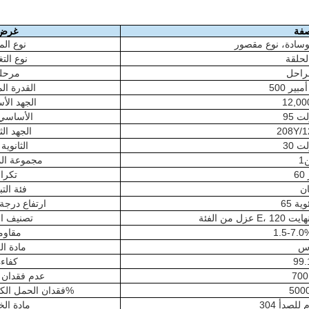
فة
غرض
سادة، نوع مقصور
نوع الم
لحلقة
نوع التغ
راحل
مرحل
 أمبير
القدرة ال
الجهد ال
ولت
BIL الأساسي
الجهد الث
ولت
BIL الثانوية
1
مجموعة ال
تكرار
ان
فئة التب
ئوية
ارتفاع درجة 
تصنيف ا
مقاوم
س
مادة ا
99
كفاء
عدم فقدان 
فقدان الحمل الكامل بنسبة 100%
اوم للصدأ
مادة الخ