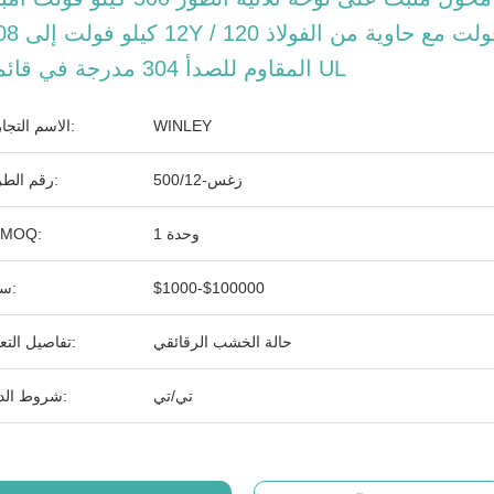
12 كيلو فولت إلى 208Y / 120
المقاوم للصدأ 304 مدرجة في قائمة UL
WINLEY
الاسم التجاري:
زغس-500/12
رقم الطراز:
1 وحدة
الـ MOQ:
$1000-$100000
سعر:
حالة الخشب الرقائقي
تفاصيل التعبئة:
تي/تي
شروط الدفع: