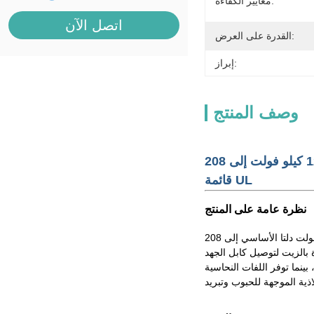
معايير الكفاءة:
اتصل الآن
القدرة على العرض:
إبراز:
وصف المنتج
محول مثبت على لوحة ثلاثية الطور 500 كيلو فولت أمبير 12 كيلو فولت إلى 208Y / 120 فولت مع حاوية من الفولاذ المقاوم للصدأ 304 مدرجة في
قائمة UL
نظرة عامة على المنتج
تم تصميم هذا المحول المثبت على الوسادة المملوء بالسائل بقدرة 500 كيلو فولت أمبير للتوزيع التدريجي على ثلاث مراحل من 12000 فولت دلتا الأساسي إلى 208Y / 120 فولت Wye-N
ة الصمامات المغمورة بالزيت لتوصيل كابل الجهد
لصدأ 304 التثبيت المثبت على الوسادة الخارجية، بينما توفر اللفات النحاسية