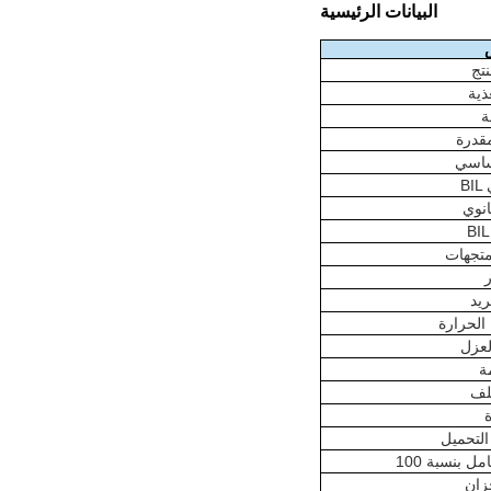
البيانات الرئيسية
نتج
ذية
ة
مقدرة
أساسي
انوي
متجهات
ريد
الحرارة
لعزل
ة
للف
ة
التحميل
زان