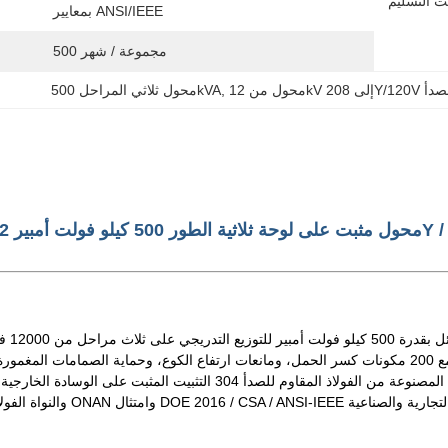
بمعايير ANSI/IEEE
500 مجموعة / شهر
وم للصدأ
, 
محول ثلاثي المراحل 500kVA
ثانوي. تستخدم الوحدة حجرة ذات جهد عالي ذات حلقة تغذية أمامية ميتة مع 200 مكونات كسر الحمل، ومانعات ارتفاع الكوع، وحماي
المتوسط ​​وحماية الجانب الأساسي. يدعم الخزان والخزانة والمنصة الأساسية المصنوعة من الفولاذ المقاوم ل