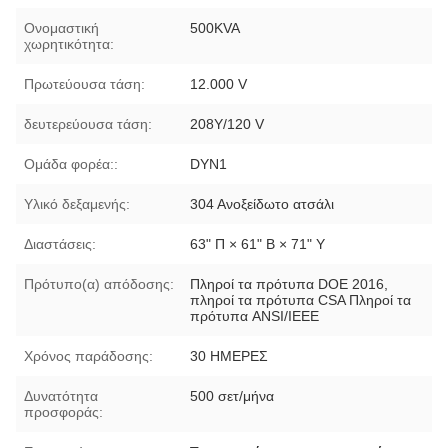
Ονομαστική
500KVA
χωρητικότητα:
Πρωτεύουσα τάση:
12.000 V
δευτερεύουσα τάση:
208Y/120 V
Ομάδα φορέα::
DYN1
Υλικό δεξαμενής:
304 Ανοξείδωτο ατσάλι
Διαστάσεις:
63" Π × 61" Β × 71" Υ
Πρότυπο(α) απόδοσης:
Πληροί τα πρότυπα DOE 2016,
πληροί τα πρότυπα CSA Πληροί τα
πρότυπα ANSI/IEEE
Χρόνος παράδοσης:
30 ΗΜΕΡΕΣ
Δυνατότητα
500 σετ/μήνα
προσφοράς: