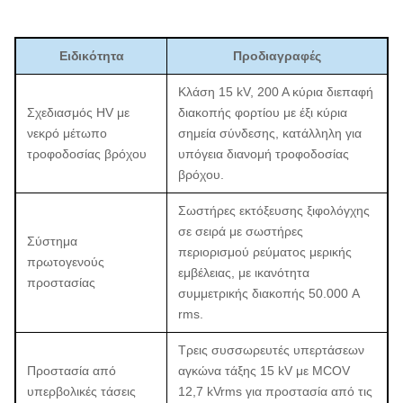
Ειδικότητα
Προδιαγραφές
Κλάση 15 kV, 200 A κύρια διεπαφή
Σχεδιασμός HV με
διακοπής φορτίου με έξι κύρια
νεκρό μέτωπο
σημεία σύνδεσης, κατάλληλη για
τροφοδοσίας βρόχου
υπόγεια διανομή τροφοδοσίας
βρόχου.
Σωστήρες εκτόξευσης ξιφολόγχης
σε σειρά με σωστήρες
Σύστημα
περιορισμού ρεύματος μερικής
πρωτογενούς
εμβέλειας, με ικανότητα
προστασίας
συμμετρικής διακοπής 50.000 A
rms.
Τρεις συσσωρευτές υπερτάσεων
Προστασία από
αγκώνα τάξης 15 kV με MCOV
υπερβολικές τάσεις
12,7 kVrms για προστασία από τις