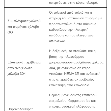
υπερτάσεις στην κύρια πλευρά.
Οι τυλιγμοί από χαλκό και η
στήριξη του ατσάλινου πυρήνα με
Συμπλέγματα χαλκού
προσανατολισμό στα κόκκους
και πυρήνας χάλυβα
καθορίζουν την ηλεκτρική
GO
απόδοση και τον έλεγχο των
απωλειών.
Η δεξαμενή, το ντουλάπι και η
βάση της πλατφόρμας
Εξωτερικό περίβλημα
χρησιμοποιούν ανοξείδωτο χάλυβα
από ανοξείδωτο
304, με ανθεκτικό σε καιρό
χάλυβα 304
ντουλάπι NEMA 3R και ανθεκτική
στις υπεριώδεις ακτινοβολίες
επικάλυψη από επωξείδιο.
Περιλαμβάνει δείκτες επιπέδου
πετρελαίου, θερμοκρασίας και
πίεσης, συσκευή ελάφρυνσης
Παρακολούθηση,