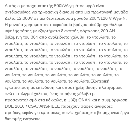
Αυτός ο μετασχηματιστής 500kVA γεμάτος υγρό είναι
σχεδιασμένος για τρι-φασική διανομή από μια πρωτογενή μονάδα
Δέλτα 12.000V σε μια δευτερεύουσα μονάδα 208Y/120 V Wye-N.
Η μονάδα χρησιμοποιεί τροφοδοσία βρόχου,αδιάβροχο θάλαμο
υψηλής τάσης με εξαρτήματα διακοπής φόρτωσης 200 AΗ
δεξαμενή του 304 από ανοξείδωτο χάλυβα, το ντουλάπι, το
ντουλάπι, το ντουλάπι, το ντουλάπι, το ντουλάπι, το ντουλάπι, το
ντουλάπι, το ντουλάπι, το ντουλάπι, το ντουλάπι, το ντουλάπι, το
ντουλάπι, το ντουλάπι, το ντουλάπι, το ντουλάπι, το ντουλάπι, το
ντουλάπι, το ντουλάπι, το ντουλάπι, το ντουλάπι, το ντουλάπι, το
ντουλάπι, το ντουλάπι, το νουλάπι, το νουλάπι, το νουλάπι, το
νουλάπι, το νουλάπι, το νουλάπι, το νουλάπι, το νουλάπι, το
νουλάπι, το νουλάπι, το νουλάπι, το νουλάπι.Εξωτερική
εγκατάσταση με επένδυση και υποστήριξη βάσης πλατφόρμας,
ενώ οι τυλιγμοί χαλκού, ένας πυρήνας χάλυβα με
προσανατολισμό στα κόκκαλα, η ψύξη ONAN και η συμμόρφωση
DOE 2016 / CSA / ANSI-IEEE παρέχουν σαφείς αναφορές
προδιαγραφών για εμπορικές, κοινές χρήσεις,και βιομηχανικά έργα
διανομής ενέργειας.