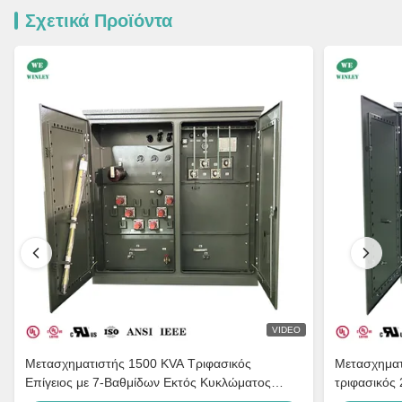
Σχετικά Προϊόντα
VIDEO
Μετασχηματιστής 1500 KVA Τριφασικός
Μετασχηματ
Επίγειος με 7-Βαθμίδων Εκτός Κυκλώματος
τριφασικός 
Διακλάδωση, Προσαρμογή Πολλαπλών Τάσεων
480Y, IEEE