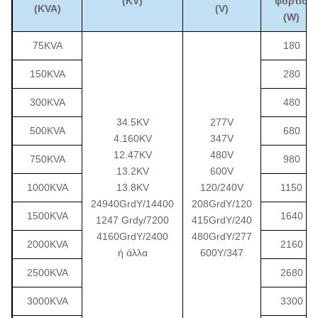
(KV)
φορτίο
(KVA)
(V)
(W)
75KVA
180
150KVA
280
300KVA
480
34.5KV
277V
500KVA
680
4.160KV
347V
12.47KV
480V
750KVA
980
13.2KV
600V
1000KVA
13.8KV
120/240V
1150
24940GrdY/14400
208GrdY/120
1500KVA
1640
1247 Grdy/7200
415GrdY/240
4160GrdY/2400
480GrdY/277
2000KVA
2160
ή άλλα
600Y/347
2500KVA
2680
3000KVA
3300