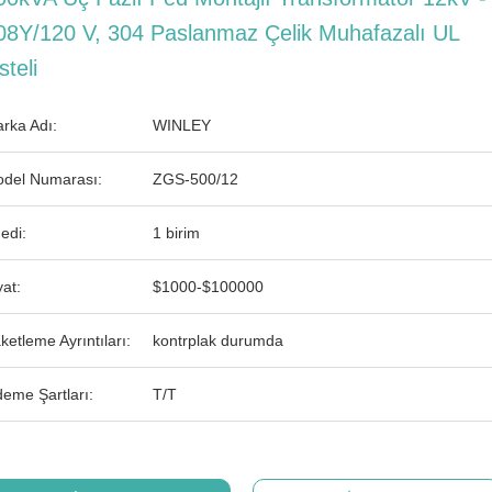
08Y/120 V, 304 Paslanmaz Çelik Muhafazalı UL
steli
rka Adı:
WINLEY
del Numarası:
ZGS-500/12
edi:
1 birim
yat:
$1000-$100000
ketleme Ayrıntıları:
kontrplak durumda
eme Şartları:
T/T