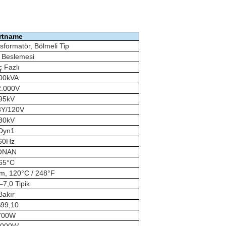
rtname
sformatör, Bölmeli Tip
 Beslemesi
 Fazlı
00kVA
2.000V
95kV
8Y/120V
30kV
Dyn1
60Hz
ONAN
65°C
tım, 120°C / 248°F
7,0 Tipik
Bakır
99,10
700W
.000W