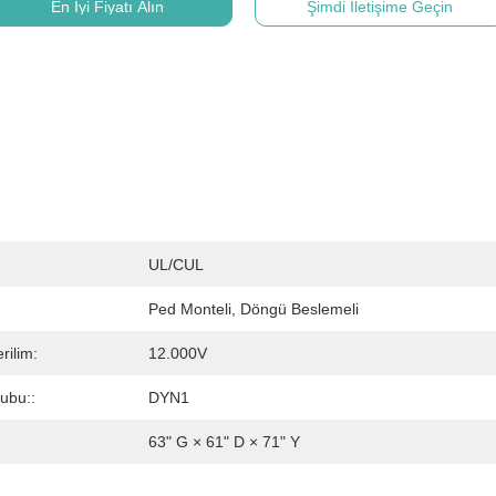
En İyi Fiyatı Alın
Şimdi İletişime Geçin
UL/cUL
Ped Monteli, Döngü Beslemeli
erilim:
12.000V
ubu::
DYN1
63" G × 61" D × 71" Y