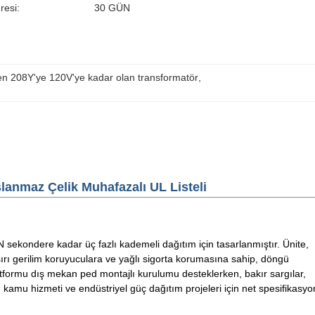
resi:
30 GÜN
en 208Y'ye 120V'ye kadar olan transformatör
, 
lanmaz Çelik Muhafazalı UL Listeli
sekondere kadar üç fazlı kademeli dağıtım için tasarlanmıştır. Ünite,
 aşırı gerilim koruyuculara ve yağlı sigorta korumasına sahip, döngü
atformu dış mekan ped montajlı kurulumu desteklerken, bakır sargılar,
amu hizmeti ve endüstriyel güç dağıtım projeleri için net spesifikasyo