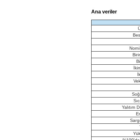
Ana veriler
Ü
Bes
Nomi
Biri
Bi
İki
İ
Vek
Soğ
Sıc
Yalıtım 
E
Sarg
Yük
%100'de