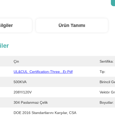
ilgiler
Ürün Tanımı
iler
Çin
Sertifika:
UL&cUL  Certification-Three...er.pdf
Tip:
500KVA
Birincil G
208Y/120V
Vektör Gr
304 Paslanmaz Çelik
Boyutlar:
DOE 2016 Standartlarını Karşılar, CSA 