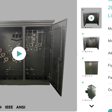
2
Li
Ma
Mo
Ad
Fi
Pa
Öd