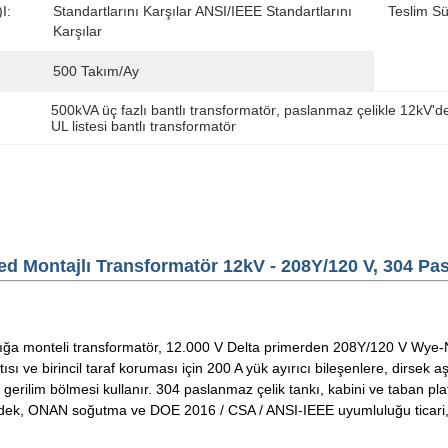
ı:
Standartlarını Karşılar ANSI/IEEE Standartlarını 
Teslim Sü
Karşılar
500 Takım/ay
500kVA üç fazlı bantlı transformatör
, 
paslanmaz çelikle 12kV'd
UL listesi bantlı transformatör
ed Montajlı Transformatör 12kV - 208Y/120 V, 304 Pas
ığa monteli transformatör, 12.000 V Delta primerden 208Y/120 V Wye-N 
tısı ve birincil taraf koruması için 200 A yük ayırıcı bileşenlere, dirsek
gerilim bölmesi kullanır. 304 paslanmaz çelik tankı, kabini ve taban pl
irdek, ONAN soğutma ve DOE 2016 / CSA / ANSI-IEEE uyumluluğu ticari, k