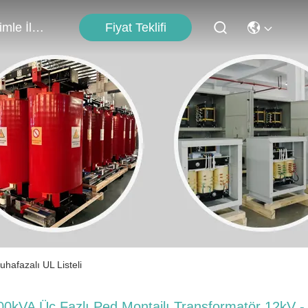
Fiyat Teklifi
Bizimle İletişim
hafazalı UL Listeli
00kVA Üç Fazlı Ped Montajlı Transformatör 12kV -