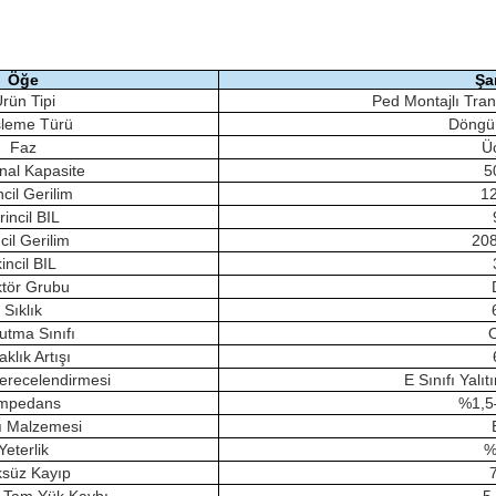
Öğe
Şa
rün Tipi
Ped Montajlı Tran
leme Türü
Döngü
Faz
Üç
nal Kapasite
5
ncil Gerilim
1
rincil BIL
ncil Gerilim
20
kincil BIL
tör Grubu
Sıklık
utma Sınıfı
aklık Artışı
Derecelendirmesi
E Sınıfı Yalı
mpedans
%1,5–
ı Malzemesi
Yeterlik
%
süz Kayıp
 Tam Yük Kaybı
5