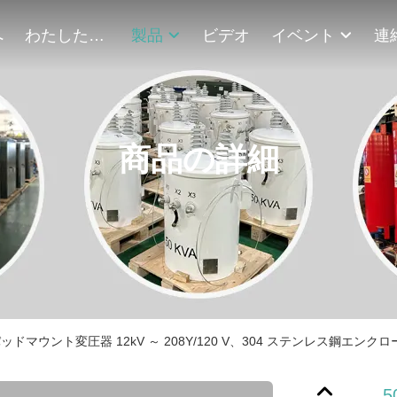
へ
わたしたち に つい て
製品
ビデオ
イベント
商品の詳細
相パッドマウント変圧器 12kV ～ 208Y/120 V、304 ステンレス鋼エンク
5