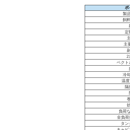
ポ
製
飼
定
主要
2
ベクト
冷
温度
隔
負荷
全負荷損
タン
キャビ