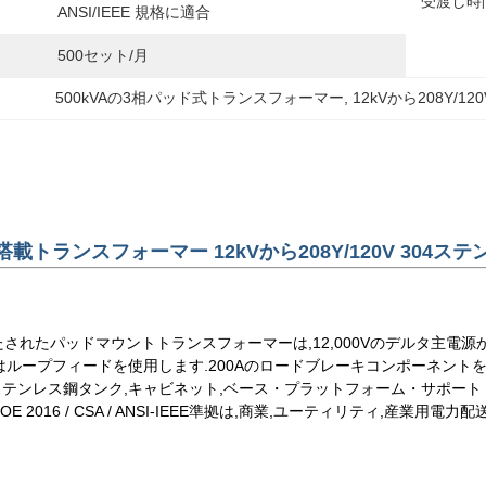
受渡し時
ANSI/IEEE 規格に適合
500セット/月
500kVAの3相パッド式トランスフォーマー
, 
12kVから208Y/
ド搭載トランスフォーマー 12kVから208Y/120V 304
たされたパッドマウントトランスフォーマーは,12,000Vのデルタ主電源か
トはループフィードを使用します.200Aのロードブレーキコンポーネン
04ステンレス鋼タンク,キャビネット,ベース・プラットフォーム・サポ
E 2016 / CSA / ANSI-IEEE準拠は,商業,ユーティリティ,産業用電力