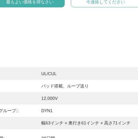
最もよい価格を得なさい
今連絡してください
UL/cUL
パッド搭載、ループ送り
12,000V
ループ::
DYN1
幅63インチ × 奥行き61インチ × 高さ71インチ