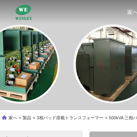
家
家へ
>
製品
>
3相パッド搭載トランスフォーマー
>
500kVA 三