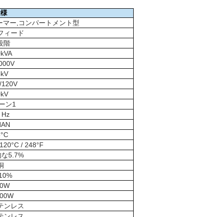
仕様
ーマー,コンパートメント型
フィード
 段階
0kVA
000V
5kV
/120V
0kV
ーン1
 Hz
NAN
5°C
0°C / 248°F
な5.7%
銅
.10%
00W
000W
ステンレス
ステンレス