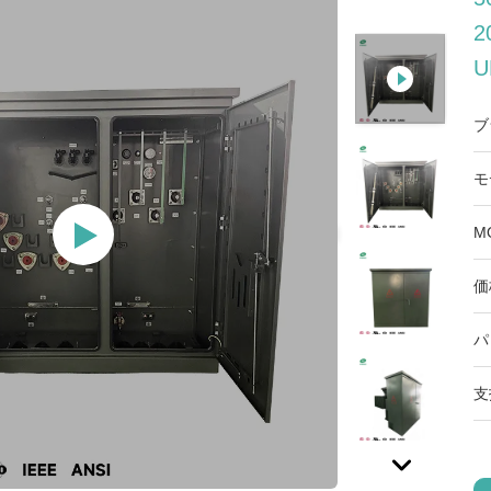
2
U
ブ
モ
M
価
パ
支