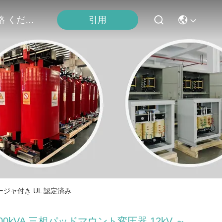
連絡 ください
引用
ロージャ付き UL 認定済み
00kVA 三相パッドマウント変圧器 12kV ～