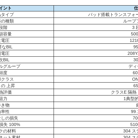
イント
品タイプ
パッド搭載トランスフォ
料の種類
ループ
段階
3
額容量
50
主電圧
121
なBIL
9
副電圧
208Y
次BIL
3
ルグループ
ディ
頻度
60
却クラス
O
 の 上昇
6
熱評価
クラスE 隔熱 12
阻力
1典型的
巻き物
効率性
99
なしの損失
7
失 100%
51
クの材料
304 
ネット素材
304 