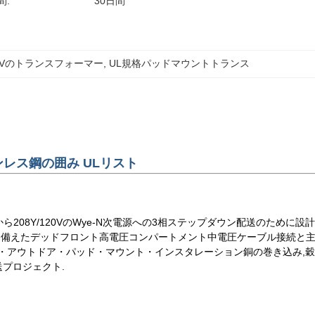
間:
30日間
120Vのトランスフォーマー
, 
UL規格パッドマウントトランス
ステンレス鋼の囲み ULリスト
ら208Y/120VのWye-N次電源への3相ステップダウン配送のために設計
トを備えたデッドフロント高電圧コンパートメント中電圧ケーブル接続と
ート・アウトドア・パッド・マウント・インスタレーション銅の巻き込み,穀
配送プロジェクト.