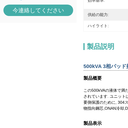
効率基準:
今連絡してください
供給の能力:
ハイライト:
製品説明
500kVA 3相パッ
製品概要
この500kVAの液体で満
されています. ユニッ
要側保護のために, 3
物指向鋼芯,ONAN冷却,DO
製品表示