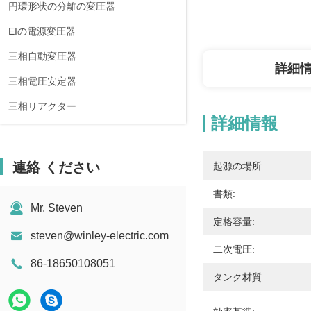
円環形状の分離の変圧器
EIの電源変圧器
三相自動変圧器
詳細
三相電圧安定器
三相リアクター
詳細情報
連絡 ください
起源の場所:
書類:
Mr. Steven
定格容量:
steven@winley-electric.com
二次電圧:
86-18650108051
タンク材質: