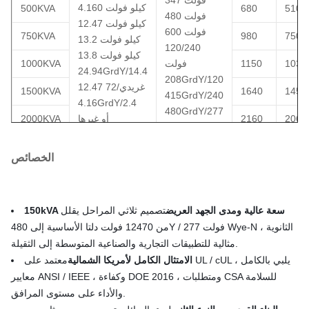
4.160 كيلو فولت
500KVA
680
5100
480 فولت
12.47 كيلو فولت
600 فولت
750KVA
980
7500
13.2 كيلو فولت
120/240
13.8 كيلو فولت
1030
1150
فولت
1000KVA
24.94GrdY/14.4
208GrdY/120
12.47 غريدي/72
1500KVA
1640
1450
415GrdY/240
4.16GrdY/2.4
480GrdY/277
2064
2160
أو غيرها
2000KVA
600Y/347
2500KVA
2680
2378
الخصائص
3000KVA
3300
3030
3750KVA
4125
3787
150kVA سعة عالية ومدى الجهد العريض
تصميم ثلاثي المراحل يقلل
من 12470 فولت دلتا الأساسية إلى 480Y / 277 فولت Wye-N الثانوية ،
مثالية للتطبيقات التجارية والصناعية المتوسطة إلى الثقيلة.
الامتثال الكامل لأمريكا الشمالية
معتمد على UL / cUL ، يلبي بالكامل
معايير ANSI / IEEE ، وكفاءة DOE 2016 ، ومتطلبات CSA للسلامة
والأداء على مستوى المرافق.