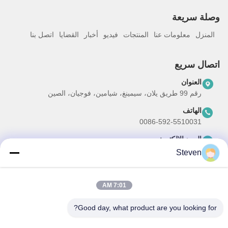
وصلة سريعة
المنزل
معلومات عنا
المنتجات
فيديو
أخبار
القضايا
اتصل بنا
اتصال سريع
العنوان
رقم 99 طريق يلان، سيمينغ، شيامين، فوجيان، الصين
الهاتف
0086-592-5510031
البريد الإلكتروني
steven@winley-electric.com
Steven
7:01 AM
نشرتنا الإخبارية
Good day, what product are you looking for?
اشترك في نشرتنا الإخبارية للحصول على خصومات وأكثر.