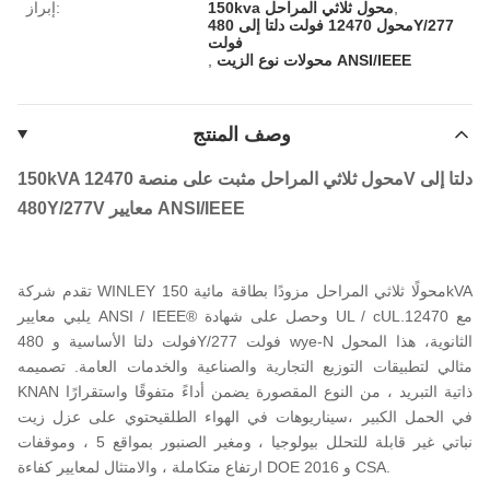
,
150kva محول ثلاثي المراحل
إبراز:
محول 12470 فولت دلتا إلى 480Y/277
فولت
محولات نوع الزيت ANSI/IEEE
,
وصف المنتج
150kVA محول ثلاثي المراحل مثبت على منصة 12470V دلتا إلى
480Y/277V معايير ANSI/IEEE
تقدم شركة WINLEY محولًا ثلاثي المراحل مزودًا بطاقة مائية 150kVA
يلبي معايير ANSI / IEEE® وحصل على شهادة UL / cUL.مع 12470
فولت دلتا الأساسية و 480Y/277 فولت wye-N الثانوية، هذا المحول
مثالي لتطبيقات التوزيع التجارية والصناعية والخدمات العامة. تصميمه
KNAN ذاتية التبريد ، من النوع المقصورة يضمن أداءً متفوقًا واستقرارًا
في الحمل الكبير ،سيناريوهات في الهواء الطلقيحتوي على عزل زيت
نباتي غير قابلة للتحلل بيولوجيا ، ومغير الصنبور بمواقع 5 ، وموقفات
ارتفاع متكاملة ، والامتثال لمعايير كفاءة DOE 2016 و CSA.