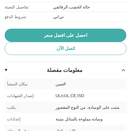
حالة الخشب الرقائقي
تفاصيل التعبئة:
تي/تي
شروط الدفع:
احصل على افضل سعر
اتصل الآن
معلومات مفصلة
الصين
مكان المنشأ:
UL/cUL,CE,ISO
إصدار الشهادات:
مثبت على الوسادة، من النوع المقصور
يكتب:
وسادة مملوءة بالسائل مثبتة
إعدادات:
ثلاث مراحل
رقم المرحلة: