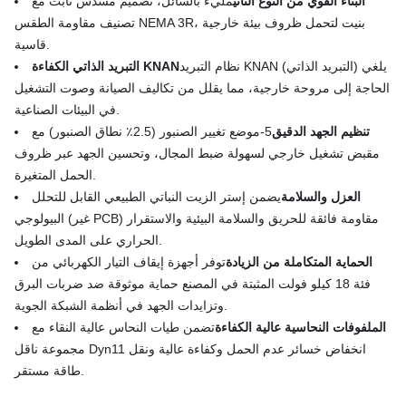
البناء القوي من النوع الثاني
مليء بالسائل، تصميم مسدس ثابت مع
تصنيف مقاومة الطقس NEMA 3R، بنيت لتحمل ظروف بيئة خارجية
قاسية.
نظام التبريد KNAN (التبريد الذاتي) يلغي
التبريد الذاتي الكفاءة KNAN
الحاجة إلى مروحة خارجية، مما يقلل من تكاليف الصيانة وصوت التشغيل
في البيئات الصناعية.
تنظيم الجهد الدقيق
5-موضع تغيير الصنبور (2.5٪ نطاق الصنبور) مع
مقبض تشغيل خارجي لسهولة ضبط المجال، وتحسين الجهد عبر ظروف
الحمل المتغيرة.
العزل والسلامة
يضمن إستر الزيت النباتي الطبيعي القابل للتحلل
البيولوجي (غير PCB) مقاومة فائقة للحريق والسلامة البيئية والاستقرار
الحراري على المدى الطويل.
الحماية المتكاملة من الزيادة
توفر أجهزة إيقاف التيار الكهربائي من
فئة 18 كيلو فولت المثبتة في المصنع حماية موثوقة ضد ضربات البرق
وتزايدات الجهد في أنظمة الشبكة الجوية.
الملفوفات النحاسية عالية الكفاءة
تضمن طيات النحاس عالية النقاء مع
مجموعة ناقل Dyn11 انخفاض خسائر عدم الحمل وكفاءة عالية ونقل
طاقة مستقر.