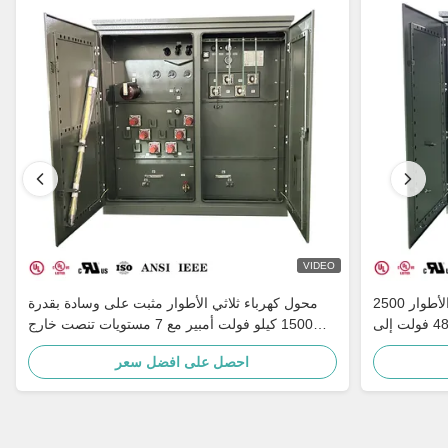
VIDEO
محول معزول مثبت على وسادة ثلاثي الأطوار 2500
محول كهرباء ثلاثي الأطوار مثبت على وسادة بقدرة
كيلو فولت أمبير، مغمور بالزيت، 480 فولت إلى
1500 كيلو فولت أمبير مع 7 مستويات تنصت خارج
480Y، IE
الدائرة، وتكييف متعدد الجهد، وعازل بورسلين للتأريض
احصل على افضل سعر