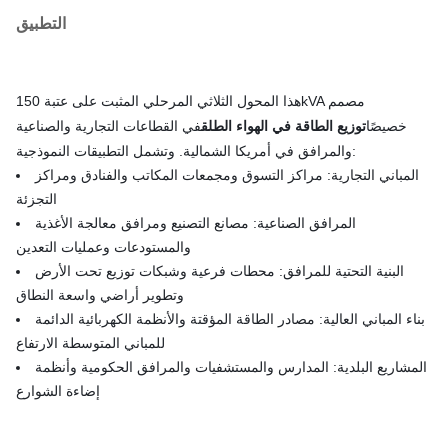
التطبيق
هذا المحول الثلاثي المرحلي المثبت على عتبة 150kVA مصمم
خصيصًا
توزيع الطاقة في الهواء الطلق
في القطاعات التجارية والصناعية
والمرافق في أمريكا الشمالية. وتشمل التطبيقات النموذجية:
المباني التجارية: مراكز التسوق ومجمعات المكاتب والفنادق ومراكز
التجزئة
المرافق الصناعية: مصانع التصنيع ومرافق معالجة الأغذية
والمستودعات وعمليات التعدين
البنية التحتية للمرافق: محطات فرعية وشبكات توزيع تحت الأرض
وتطوير أراضي واسعة النطاق
بناء المباني العالية: مصادر الطاقة المؤقتة والأنظمة الكهربائية الدائمة
للمباني المتوسطة الارتفاع
المشاريع البلدية: المدارس والمستشفيات والمرافق الحكومية وأنظمة
إضاءة الشوارع