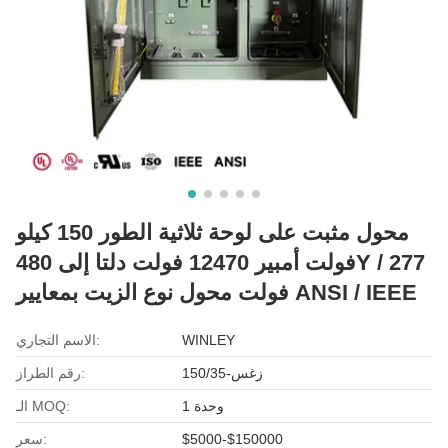
محول مثبت على لوحة ثلاثية الطور 150 كيلو
فولت أمبير 12470 فولت دلتا إلى 480Y / 277
فولت محول نوع الزيت بمعايير ANSI / IEEE
WINLEY
الاسم التجاري:
زغس-150/35
رقم الطراز:
1 وحدة
الـ MOQ:
$5000-$150000
سعر: