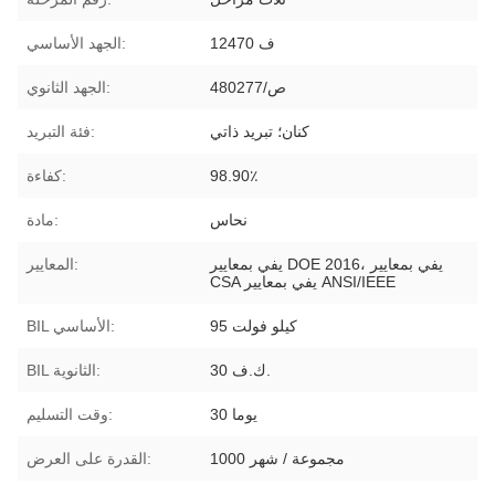
12470 ف
الجهد الأساسي:
480ص/277
الجهد الثانوي:
كنان؛ تبريد ذاتي
فئة التبريد:
98.90٪
كفاءة:
نحاس
مادة:
يفي بمعايير DOE 2016، يفي بمعايير
المعايير:
CSA يفي بمعايير ANSI/IEEE
95 كيلو فولت
BIL الأساسي:
30 ك.ف.
BIL الثانوية:
30 يوما
وقت التسليم:
1000 مجموعة / شهر
القدرة على العرض: