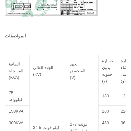
المواصفات
خسارة
خسارة
الجهد
الطاقة
أثناء
بدون
الجهد العالي
المنخفض
المسجلة
لحمل
حمولة
(KV)
(KVA)
(V)
(و)
(و)
75
180
1250
كيلوواط
150KVA
280
2200
300KVA
480
3650
277 فولت
34.5 كيلو فولت
347 فولت