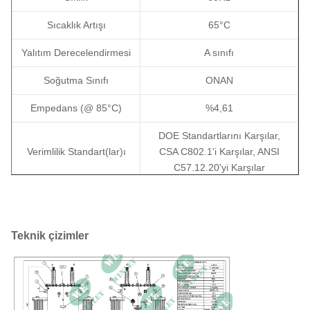
Sıcaklık Artışı
65°C
Yalıtım Derecelendirmesi
A sınıfı
Soğutma Sınıfı
ONAN
Empedans (@ 85°C)
%4,61
DOE Standartlarını Karşılar,
Verimlilik Standart(lar)ı
CSA C802.1'i Karşılar, ANSI
C57.12.20'yi Karşılar
Sargı Malzemesi
Bakır
Boyutlar(Y×D×G)
1700×1300×1900 mm
Teknik çizimler
Toplam Ağırlık (Sıvı Dolu)
1634 kg
Yeterlik
%99,43
Yük Kaybı Yok
460W