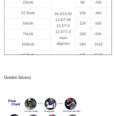
25kVA
80
290
37,5kVA
106
360
34,5/19,92
13,8/7,96
50kVA
135
500
13,2/7,6
12.47/7.2
75kVA
190
650
veya
diğerleri
100kVA
280
1010
167kVA
435
1530
1
250kVA
550
2230
1
Üretim Süreci