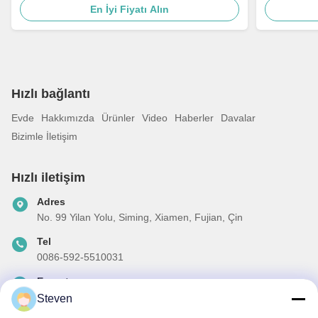
En İyi Fiyatı Alın
Hızlı bağlantı
Evde
Hakkımızda
Ürünler
Video
Haberler
Davalar
Bizimle İletişim
Hızlı iletişim
Adres
No. 99 Yilan Yolu, Siming, Xiamen, Fujian, Çin
Tel
0086-592-5510031
E-posta
steven@winley-electric.com
Steven