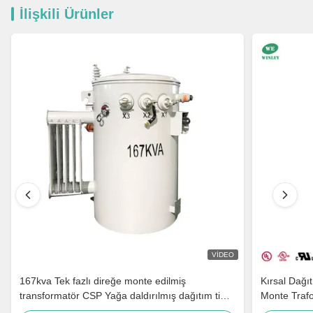
İlişkili Ürünler
VIDEO
167kva Tek fazlı direğe monte edilmiş
Kırsal Dağı
transformatör CSP Yağa daldırılmış dağıtım tipi
Monte Traf
Step Down 4160v 480v