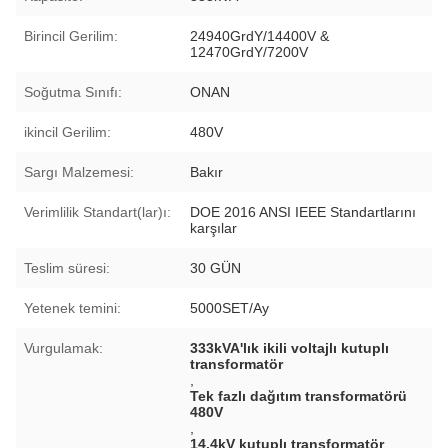
Birincil Gerilim:
24940GrdY/14400V &
12470GrdY/7200V
Soğutma Sınıfı:
ONAN
ikincil Gerilim:
480V
Sargı Malzemesi:
Bakır
Verimlilik Standart(lar)ı:
DOE 2016 ANSI IEEE Standartlarını
karşılar
Teslim süresi:
30 GÜN
Yetenek temini:
5000SET/Ay
Vurgulamak:
333kVA'lık ikili voltajlı kutuplı
transformatör
,
Tek fazlı dağıtım transformatörü
480V
,
14.4kV kutuplı transformatör