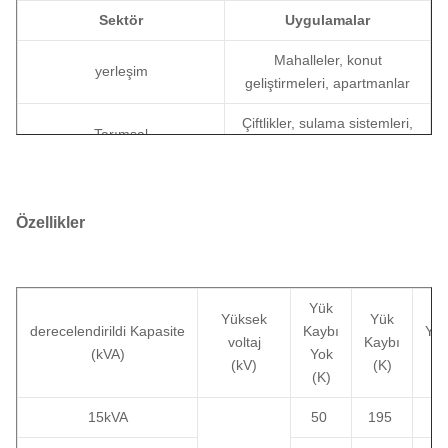
Sektör
Uygulamalar
Mahalleler, konut
yerleşim
geliştirmeleri, apartmanlar
Çiftlikler, sulama sistemleri,
Tarımsal
kırsal elektrifikasyon
Perakende mağazaları,
Reklam
ofisler, topluluk binaları
Özellikler
Dağıtım ağları, sokak
Yardımcı Program
aydınlatması, uzaktan güç
Yük
Altyapı
İnşaat alanları, geçici güç
Yüksek
Yük
derecelendirildi
Kapasite
Kaybı
Yük
voltaj
Kaybı
(kVA)
Yok
(
(kV)
(K)
(K)
15kVA
50
195