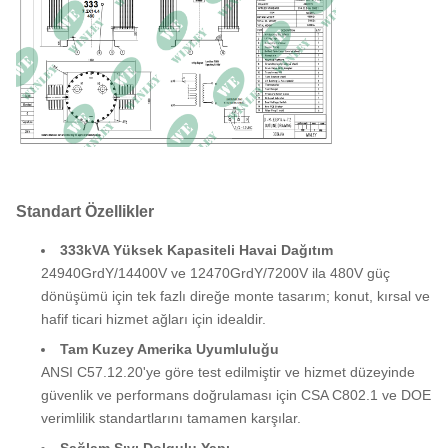
Tam Yük Kaybı (85°C))
2012,2 W
Standart Özellikler
333kVA Yüksek Kapasiteli Havai Dağıtım
24940GrdY/14400V ve 12470GrdY/7200V ila 480V güç
dönüşümü için tek fazlı direğe monte tasarım; konut, kırsal ve
hafif ticari hizmet ağları için idealdir.
Tam Kuzey Amerika Uyumluluğu
ANSI C57.12.20'ye göre test edilmiştir ve hizmet düzeyinde
güvenlik ve performans doğrulaması için CSA C802.1 ve DOE
verimlilik standartlarını tamamen karşılar.
Sağlam Sıvı Dolgulu Yapı