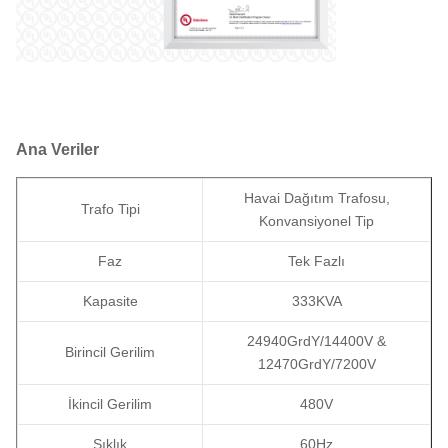
Ana Veriler
Havai Dağıtım Trafosu,
Trafo Tipi
Konvansiyonel Tip
Faz
Tek Fazlı
Kapasite
333KVA
24940GrdY/14400V &
Birincil Gerilim
12470GrdY/7200V
İkincil Gerilim
480V
Sıklık
60Hz