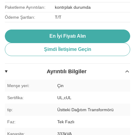
Paketleme Ayrıntıları:
kontrplak durumda
Ödeme Şartları:
T/T
En İyi Fiyatı Alın
Şimdi İletişime Geçin
Ayrıntılı Bilgiler
Menşe yeri:
Çin
Sertifika:
UL,cUL
tip:
Üstteki Dağıtım Transformörü
Faz:
Tek Fazlı
Kapasite:
333kVA