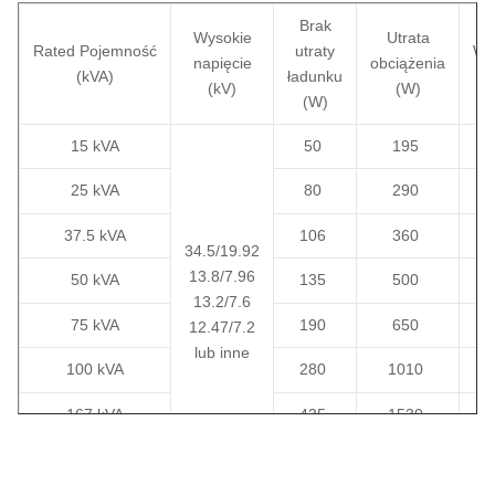
Użyteczność
oświetlenie uliczne, zasilanie
Brak
zdalne
Wysokie
Utrata
Rated
Pojemność
utraty
Wy
napięcie
obciążenia
(kVA)
ładunku
Miejsca budowy, prąd
(kV)
(W)
Infrastruktura
(W)
tymczasowy
15 kVA
50
195
25 kVA
80
290
37.5 kVA
106
360
34.5/19.92
13.8/7.96
50 kVA
135
500
13.2/7.6
75 kVA
190
650
12.47/7.2
lub inne
100 kVA
280
1010
167 kVA
435
1530
250 kVA
550
2230