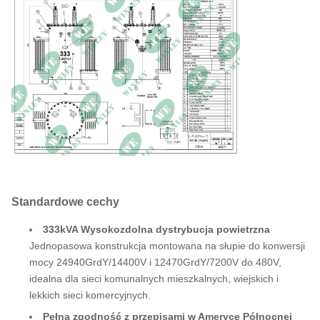
(płynna)
Efektywność
990,43%
Brak utraty ładunku
460 W
Strata całkowitego
2012.2 W
obciążenia (85°C))
Standardowe cechy
333kVA Wysokozdolna dystrybucja powietrzna
Jednopasowa konstrukcja montowana na słupie do konwersji
mocy 24940GrdY/14400V i 12470GrdY/7200V do 480V,
idealna dla sieci komunalnych mieszkalnych, wiejskich i
lekkich sieci komercyjnych.
Pełna zgodność z przepisami w Ameryce Północnej