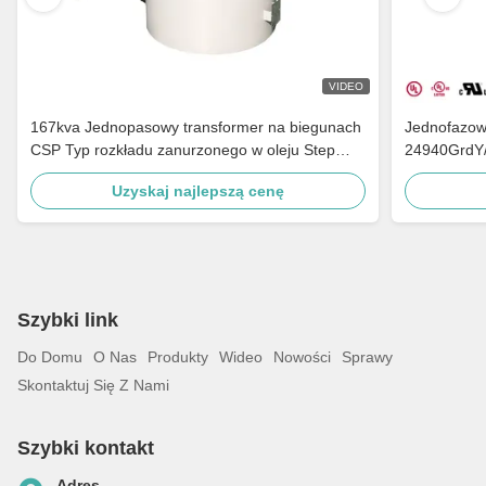
VIDEO
167kva Jednopasowy transformer na biegunach
Jednofazow
CSP Typ rozkładu zanurzonego w oleju Step
24940GrdY/
Down 4160v Do 480v
wiejskiej
Uzyskaj najlepszą cenę
Szybki link
Do Domu
O Nas
Produkty
Wideo
Nowości
Sprawy
Skontaktuj Się Z Nami
Szybki kontakt
Adres