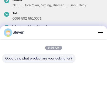
Nr. 99, Ulica Yilan, Siming, Xiamen, Fujian, Chiny
Tel.
0086-592-5510031
Wiadomość elektroniczna
steven@winley-electric.com
Steven
9:26 AM
Nasz biuletyn
Good day, what product are you looking for?
Zapisz się do naszego biuletynu z rabatami i innymi informacjami.