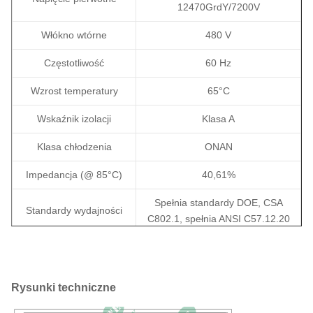
12470GrdY/7200V
Włókno wtórne
480 V
Częstotliwość
60 Hz
Wzrost temperatury
65°C
Wskaźnik izolacji
Klasa A
Klasa chłodzenia
ONAN
Impedancja (@ 85°C)
40,61%
Spełnia standardy DOE, CSA
Standardy wydajności
C802.1, spełnia ANSI C57.12.20
Materiał nawijania
Miedź
Wymiary ((H×D×W)
1700 × 1300 × 1900 mm
Rysunki techniczne
Całkowita masa
1634 kg