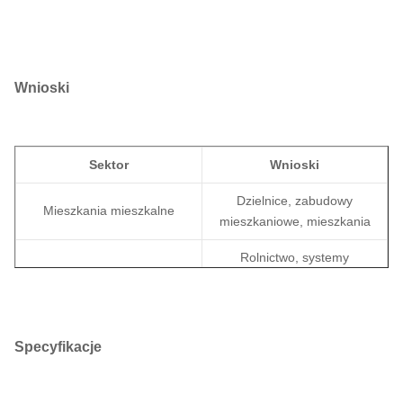
Wnioski
Sektor
Wnioski
Dzielnice, zabudowy
Mieszkania mieszkalne
mieszkaniowe, mieszkania
Rolnictwo, systemy
Rolnictwo
nawadniania, elektryfikacja
obszarów wiejskich
Sklepy detaliczne, biura,
Wydatki handlowe
Specyfikacje
budynki społeczne
Sieci dystrybucyjne,