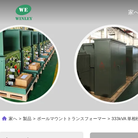
家
家へ
>
製品
>
ポールマウントトランスフォーマー
>
333kVA 単