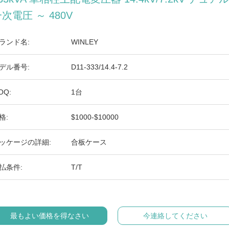
次電圧 ～ 480V
ランド名:
WINLEY
デル番号:
D11-333/14.4-7.2
OQ:
1台
格:
$1000-$10000
ッケージの詳細:
合板ケース
払条件:
T/T
最もよい価格を得なさい
今連絡してください