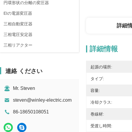
円環形状の分離の変圧器
EIの電源変圧器
三相自動変圧器
詳細
三相電圧安定器
三相リアクター
詳細情報
起源の場所:
連絡 ください
タイプ:
Mr. Steven
容量:
steven@winley-electric.com
冷却クラス:
86-18650108051
巻線材:
受渡し時間: