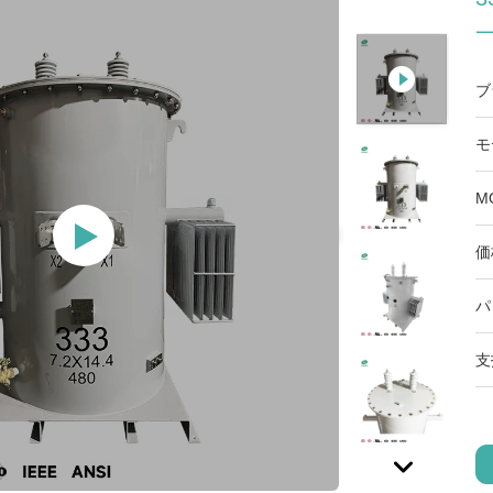
一
ブ
モ
M
価
パ
支