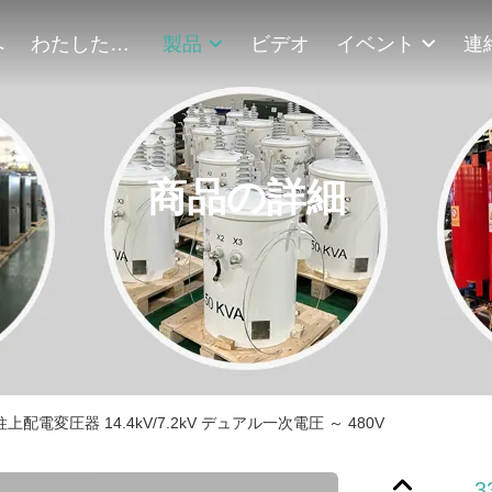
へ
わたしたち に つい て
製品
ビデオ
イベント
商品の詳細
相柱上配電変圧器 14.4kV/7.2kV デュアル一次電圧 ～ 480V
3