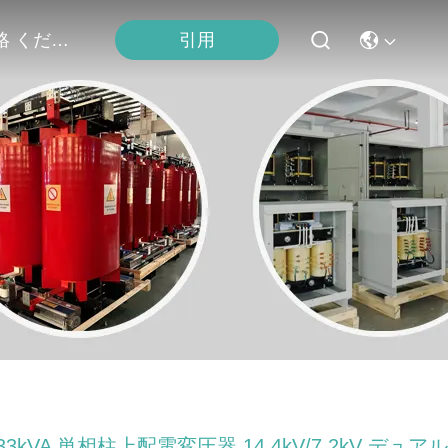
連絡 ください
引用
33kVA 単相柱上配電変圧器 14.4kV/7.2kV デュアル