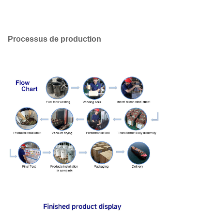
167kVA
435
1530
1000
250 kVA
550
2230
1250
Processus de production