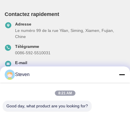
Contactez rapidement
Adresse
Le numéro 99 de la rue Yilan, Siming, Xiamen, Fujian,
Chine
Télégramme
0086-592-5510031
E-mail
steven@winley-electric.com
Steven
8:21 AM
Notre newsletter
Abonnez-vous à notre newsletter pour des réductions et plus
Good day, what product are you looking for?
encore.