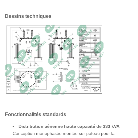
Conforme à ANSI C57.12.20
Matériau d'enroulement
Cuivre
Dessins techniques
Dimensions (H×P×L)
1700×1300×1900 millimètres
Poids total (rempli de
1634 kg
liquide)
Efficacité
99,43%
Aucune perte de charge
460 W
Perte de charge
2012.2 W
complète (85°C))
Fonctionnalités standards
Distribution aérienne haute capacité de 333 kVA
Conception monophasée montée sur poteau pour la