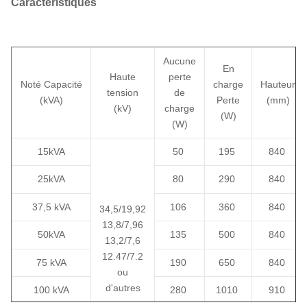
Caractéristiques
Commercial
bureaux, bâtiments
communautaires
Réseaux de distribution,
Aucune
Utilitaire
éclairage public,
En
Haute
perte
téléalimentation
Noté
Capacité
charge
Hauteur
tension
de
(kVA)
Perte
(mm)
(kV)
charge
Chantiers, électricité
(W)
Infrastructure
(W)
temporaire
15kVA
50
195
840
25kVA
80
290
840
37,5 kVA
106
360
840
34,5/19,92
13,8/7,96
50kVA
135
500
840
13,2/7,6
12.47/7.2
75 kVA
190
650
840
ou
d'autres
100 kVA
280
1010
910