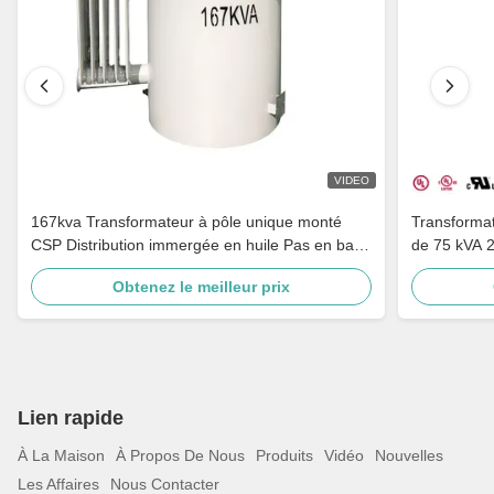
VIDEO
167kva Transformateur à pôle unique monté
Transforma
CSP Distribution immergée en huile Pas en bas
de 75 kVA 
4160v À 480v
la distributi
Obtenez le meilleur prix
Lien rapide
À La Maison
À Propos De Nous
Produits
Vidéo
Nouvelles
Les Affaires
Nous Contacter