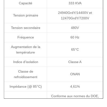
Capacité
333 KVA
24940GrdY/14400V et
Tension primaire
12470GrdY/7200V
Tension secondaire
480V
Fréquence
60 Hz
Augmentation de la
65°C
température
Indice d'isolation
Classe A
Classe de
ONAN
refroidissement
Impédance (@ 85°C)
4,61%
Conforme aux normes du DOE,
Norme(s) d'efficacité
Conforme à CSA C802.1,