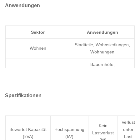
Anwendungen
Sektor
Anwendungen
Stadtteile, Wohnsiedlungen,
Wohnen
Wohnungen
Bauernhöfe,
Landwirtschaft
Bewässerungssysteme,
ländliche Elektrifizierung
Einzelhandelsgeschäfte,
Spezifikationen
Kommerziell
Büros,
Gemeinschaftsgebäude
Verteilungsnetze,
Verlust
Dienstprogramm
Straßenbeleuchtung,
Kein
Bewertet
Kapazität
Hochspannung
unter
Fernstromversorgung
Lastverlust
(kVA)
(kV)
Last
(W)