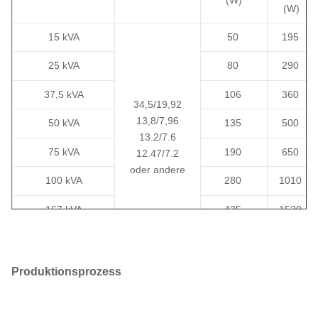
(W)
Baustellen, temporäre
Infrastruktur
Stromversorgung
15 kVA
50
195
25 kVA
80
290
37,5 kVA
106
360
34,5/19,92
13,8/7,96
50 kVA
135
500
13.2/7.6
75 kVA
190
650
12.47/7.2
oder andere
100 kVA
280
1010
167 kVA
435
1530
250 kVA
550
2230
Produktionsprozess