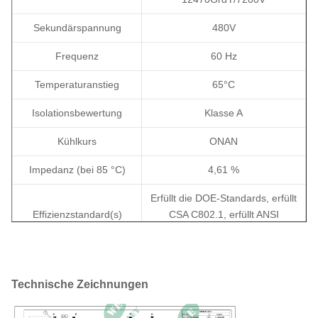
Sekundärspannung
480V
Frequenz
60 Hz
Temperaturanstieg
65°C
Isolationsbewertung
Klasse A
Kühlkurs
ONAN
Impedanz (bei 85 °C)
4,61 %
Erfüllt die DOE-Standards, erfüllt
Effizienzstandard(s)
CSA C802.1, erfüllt ANSI
C57.12.20
Wickelmaterial
Kupfer
Technische Zeichnungen
Abmessungen (H×T×B)
1700×1300×1900 mm
Gesamtgewicht (mit