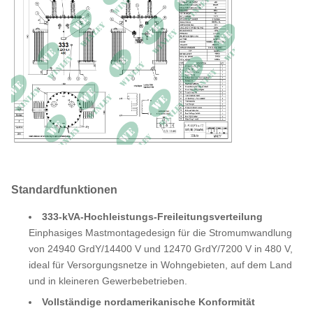
1634 kg
Flüssigkeit gefüllt)
Effizienz
99,43 %
Kein Lastverlust
460 W
Volllastverlust (85 °C))
2012.2 W
Standardfunktionen
333-kVA-Hochleistungs-Freileitungsverteilung
Einphasiges Mastmontagedesign für die Stromumwandlung
von 24940 GrdY/14400 V und 12470 GrdY/7200 V in 480 V,
ideal für Versorgungsnetze in Wohngebieten, auf dem Land
und in kleineren Gewerbebetrieben.
Vollständige nordamerikanische Konformität