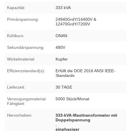
Kapazität:
333 kVA
Primärspannung:
24940GrdY/14400V &
12470GrdY/7200V
Kühlkurs:
ONAN
Sekundärspannung:
480V
Wickelmaterial:
Kupfer
Effizienzstandard(s):
Erfüllt die DOE 2016 ANSI IEEE-
Standards
Lieferzeit:
30 TAGE
Versorgungsmaterial-
5000 Stück/Monat
Fähigkeit:
Hervorheben:
333-kVA-Masttransformator mit
Doppelspannung
,
einphasiger