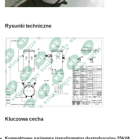
Rysunki techniczne
Kluczowa cecha
Kompaktowy naziemny transformator dystrybucyjny 25kVA