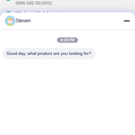
0086-592-5510031
Wiadomość elektroniczna
steven@winley-electric.com
Steven
8:38 PM
Nasz biuletyn
Good day, what product are you looking for?
Zapisz się do naszego biuletynu z rabatami i innymi informacjami.
Wysłać Email