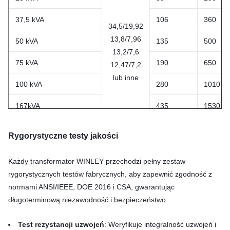
37,5 kVA
106
360
34,5/19,92
13,8/7,96
50 kVA
135
500
13,2/7,6
75 kVA
190
650
12,47/7,2
lub inne
100 kVA
280
1010
167kVA
435
1530
250 kVA
550
2230
Rygorystyczne testy jakości
Każdy transformator WINLEY przechodzi pełny zestaw
rygorystycznych testów fabrycznych, aby zapewnić zgodność z
normami ANSI/IEEE, DOE 2016 i CSA, gwarantując
długoterminową niezawodność i bezpieczeństwo:
Test rezystancji uzwojeń
: Weryfikuje integralność uzwojeń i