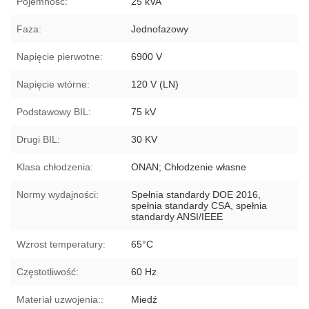
Pojemność:
25 kVA
Faza:
Jednofazowy
Napięcie pierwotne:
6900 V
Napięcie wtórne:
120 V (LN)
Podstawowy BIL:
75 kV
Drugi BIL:
30 KV
Klasa chłodzenia:
ONAN; Chłodzenie własne
Normy wydajności:
Spełnia standardy DOE 2016,
spełnia standardy CSA, spełnia
standardy ANSI/IEEE
Wzrost temperatury:
65°C
Częstotliwość:
60 Hz
Materiał uzwojenia::
Miedź