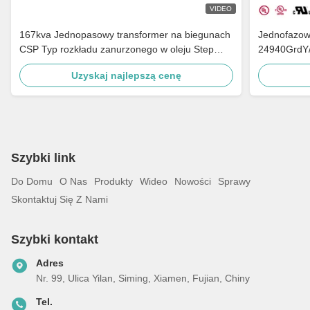
VIDEO
167kva Jednopasowy transformer na biegunach
Jednofazow
CSP Typ rozkładu zanurzonego w oleju Step
24940GrdY/
Down 4160v Do 480v
wiejskiej
Uzyskaj najlepszą cenę
Szybki link
Do Domu
O Nas
Produkty
Wideo
Nowości
Sprawy
Skontaktuj Się Z Nami
Szybki kontakt
Adres
Nr. 99, Ulica Yilan, Siming, Xiamen, Fujian, Chiny
Tel.