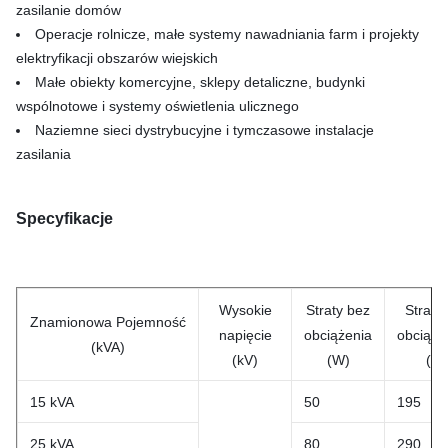
zasilanie domów
Operacje rolnicze, małe systemy nawadniania farm i projekty
elektryfikacji obszarów wiejskich
Małe obiekty komercyjne, sklepy detaliczne, budynki
wspólnotowe i systemy oświetlenia ulicznego
Naziemne sieci dystrybucyjne i tymczasowe instalacje
zasilania
Specyfikacje
Wysokie
Straty bez
Straty
Znamionowa
Pojemność
napięcie
obciążenia
obciąże
(kVA)
(kV)
(W)
(W
15 kVA
50
195
25 kVA
80
290