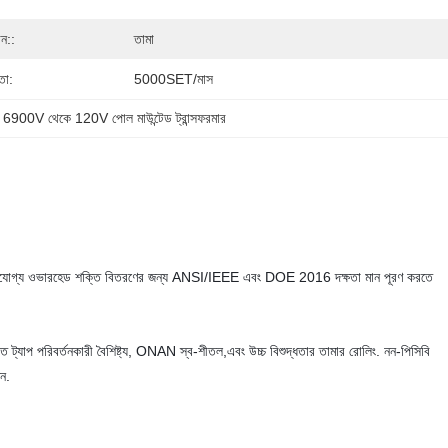
ান::
তামা
তা:
5000SET/মাস
 
6900V থেকে 120V পোল মাউন্টেড ট্রান্সফরমার
নির্ভরযোগ্য ওভারহেড শক্তি বিতরণের জন্য ANSI/IEEE এবং DOE 2016 দক্ষতা মান পূরণ করতে
্যাপ পরিবর্তনকারী বৈশিষ্ট্য, ONAN স্ব-শীতল,এবং উচ্চ বিশুদ্ধতার তামার রোলিং. নন-পিসিবি
ন.