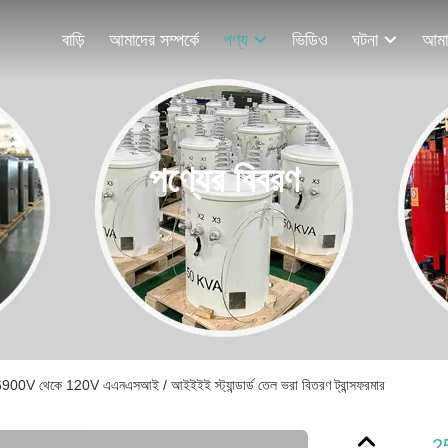
বাড়ি
আমাদের সম্পর্কে
পণ্য
ভিডিও
ঘটনা
পণ্যের বিবরণ
 6900V থেকে 120V এএনএসআই / আইইইই স্ট্যান্ডার্ড তেল ভরা বিতরণ ট্রান্সফরমার
2