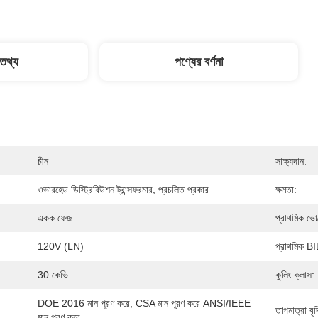
 তথ্য
পণ্যের বর্ণনা
চীন
সাক্ষ্যদান:
ওভারহেড ডিস্ট্রিবিউশন ট্রান্সফরমার, প্রচলিত প্রকার
ক্ষমতা:
একক ফেজ
প্রাথমিক ভোল
120V (LN)
প্রাথমিক BI
30 কেভি
কুলিং ক্লাস:
DOE 2016 মান পূরণ করে, CSA মান পূরণ করে ANSI/IEEE 
তাপমাত্রা বৃদ
মান পূরণ করে