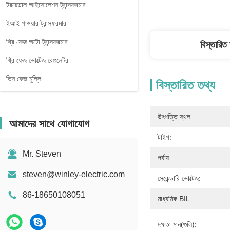
টরয়েডাল আইসোলেশন ট্রান্সফরমার
ইআই পাওয়ার ট্রান্সফরমার
থ্রি ফেজ অটো ট্রান্সফরমার
বিস্তারিত
থ্রি ফেজ ভোল্টেজ রেগুলেটর
তিন ফেজ চুল্লি
বিস্তারিত তথ্য
উৎপত্তি স্থল:
আমাদের সাথে যোগাযোগ
টাইপ:
Mr. Steven
পর্যায়:
steven@winley-electric.com
সেকেন্ডারি ভোল্টেজ:
86-18650108051
মাধ্যমিক BIL:
দক্ষতা মান(গুলি):