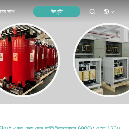
উদ্ধৃতি
আমাদের সাথে যোগাযোগ
5kVA একক ফেজ মেরু মাউন্ট ট্রান্সফরমার 6900V থেকে 120V