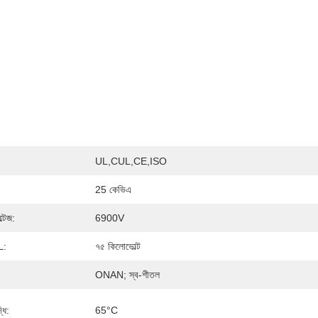
UL,cUL,CE,ISO
25 কেভিএ
্টেজ:
6900V
L:
৭৫ কিলোভোল্ট
ONAN; স্ব-শীতল
্ধি:
65°C