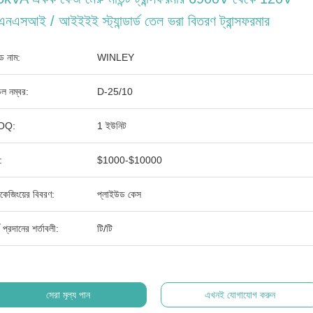
নএসআই / আইইইই স্ট্যান্ডার্ড তেল ভরা বিতরণ ট্রান্সফরমার
যান্ড নাম:
WINLEY
ল নম্বর:
D-25/10
OQ:
1 ইউনিট
:
$1000-$10000
াকেজিংয়ের বিবরণ:
প্লাইউড কেস
থ প্রদানের শর্তাবলী:
টি/টি
সেরা মূল্য পান
এখনই যোগাযোগ করুন