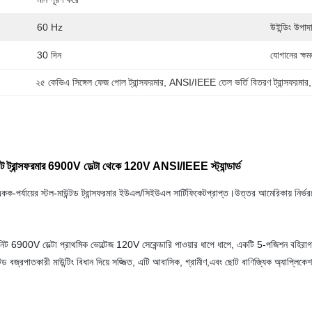
60 Hz
উইন্ডিং উপাদ
30 দিন
যোগানের ক্ষম
২৫ কেভিএ সিঙ্গেল ফেজ পোল ট্রান্সফরমার
, 
ANSI/IEEE তেল ভর্তি বিতরণ ট্রান্সফরমার
,
ট্রান্সফরমার 6900V ডেল্টা থেকে 120V ANSI/IEEE স্ট্যান্ডার্ড
ক-পর্যায়ের স্টল-মাউন্টড ট্রান্সফরমার ইউএল/সিইউএল সার্টিফিকেটপ্রাপ্ত।উত্তর আমেরিকায় 
 6900V ডেল্টা প্রাথমিক ভোল্টেজ 120V সেকেন্ডারি পাওয়ার ধাপে ধাপে, একটি 5-পজিশন বহিরাগত ট
বজ্রপাতকারী মাউন্টিং বিধান দিয়ে সজ্জিত, এটি আবাসিক, গ্রামীণ,এবং ছোট বাণিজ্যিক অ্যাপ্লিকেশ