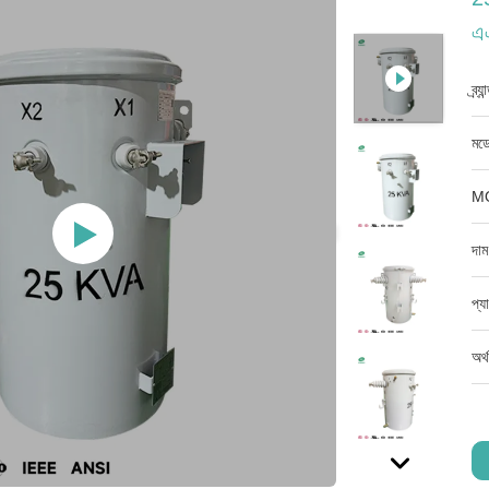
এএ
ব্র্
মডে
M
দাম
প্য
অর্