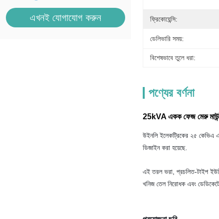
এখনই যোগাযোগ করুন
ফ্রিকোয়েন্সি:
ডেলিভারি সময়:
বিশেষভাবে তুলে ধরা:
পণ্যের বর্ণনা
25kVA একক ফেজ মেরু মাউন্ট 
উইনলি ইলেকট্রিকের ২৫ কেভিএ এক
ডিজাইন করা হয়েছে.
এই তরল ভরা, প্রচলিত-টাইপ ইউনিট
খনিজ তেল নিরোধক এবং ডেডিকেটেড 