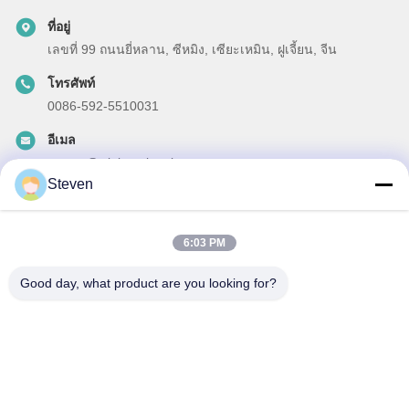
ที่อยู่
เลขที่ 99 ถนนยี่หลาน, ซีหมิง, เซียะเหมิน, ฝูเจี้ยน, จีน
โทรศัพท์
0086-592-5510031
อีเมล
steven@winley-electric.com
Steven
6:03 PM
ข่าวสารของเรา
Good day, what product are you looking for?
สมัครสมาชิกข่าวสารของเรา เพื่อรับส่วนลดและอื่นๆ