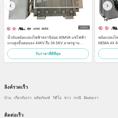
VIDEO
น้ำมันหม้อแปลงไฟฟ้าสถานีย่อย 40MVA แช่ไฟฟ้า
หม้อแปลงไฟ
แรงสูงขั้นตอนลง 44KV ถึง 34.5KV มาตรฐาน
NEMA 4X ถ
ANSI IEEE
รับราคาที่ดีที่สุด
ลิงค์รวดเร็ว
บ้าน
เกี่ยวกับเรา
ผลิตภัณฑ์
วิดีโอ
ข่าว
กรณี
ติดต่อเรา
ติดต่อเร็ว