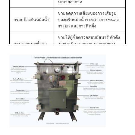
ระบายอากาศ
ช่วยลดความเสี่ยงของการเสียรูป
กรอบป้องกันหม้อน้ำ
ของครีบหม้อน้ำระหว่างการขนส่ง
การยก และการติดตั้ง
ช่วยให้ผู้ซื้อตรวจสอบบัสบาร์ ตัวดึง
การออกแบบขั้วต่อ
สายเคเบิล และการออกแบบทาง
LV กระแสสูง
เข้าสวิตช์เกียร์ LV แทนที่จะตรวจ
สอบเฉพาะแรงดันไฟฟ้าเท่านั้น
ช่วยให้ผู้ปฏิบัติงานสามารถตรวจ
ส่วนประกอบการ
สอบระดับน้ำมัน อุณหภูมิน้ำมัน
ตรวจสอบการ
และสถานะแรงดัน การลดแรงกด
ดำเนินงาน
ทับรองรับการป้องกันแรงดันเกิน
รองรับการเก็บตัวอย่างน้ำมันใน
วาล์วระบายน้ำ /
อนาคต การทดสอบการสลายไดอิ
การจัดเรียงตัวอย่าง
เล็กทริก และ DGA ค่าเฉลี่ย DBV
ของน้ำมันที่ทดสอบคือ 43.25kV
รองรับการวางแผนการต่อสายดิน
แผ่นกราวด์ แผ่นยก