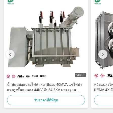
VIDEO
น้ำมันหม้อแปลงไฟฟ้าสถานีย่อย 40MVA แช่ไฟฟ้า
หม้อแปลงไฟ
แรงสูงขั้นตอนลง 44KV ถึง 34.5KV มาตรฐาน
NEMA 4X ถ
ANSI IEEE
รับราคาที่ดีที่สุด