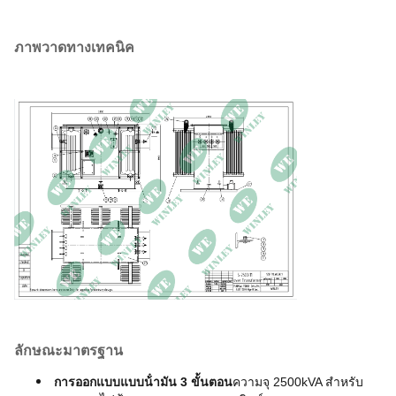
วัสดุเย็น
น้ํามันแร่
2800*2200*1800
ภาพวาดทางเทคนิค
ขนาด
(มม)
น้ําหนัก
5200 กิโลกรัม
จาก -5 ถึง +45
อุณหภูมิบริเวณ
(
°C
)
ระดับน้ําทะเล
≤ 1000M
มาตรฐาน
AS60076
ลักษณะมาตรฐาน
การออกแบบแบบน้ํามัน 3 ขั้นตอน
ความจุ 2500kVA สําหรับ