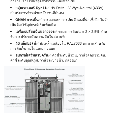
การกระจายไฟฟ้าอุตสาหกรรมและพาณิชย์
กลุ่มเวกเตอร์ Dyn11
✅ HV Delta, LV Wye-Neutral (433V)
สําหรับการจําหน่ายพลังงานที่มั่นคง
ONAN การเย็น
✅ การออกแบบการเย็นตัวเองที่น่าเชื่อถือ ไม่จํา
เป็นต้องใช้อุปกรณ์เย็นเพิ่มเติม
เครื่องเปลี่ยนปั่นนอกวงจร
✅ ระยะการติดต่อ ± 2 × 2.5% สําห
รับการปรับระดับความดันในสถานที่
ถังเหล็กบอลท์
✅ ถังเหล็กเคลือบใน RAL7033 ทนทานสําหรับ
การติดตั้งภายในและภายนอก
อุปกรณ์เสริมครบครัน
✅ ตัวชี้ระดับน้ํามัน, วาล์วลดความดัน,
ตัวชี้ระดับอุณหภูมิ, วาล์วระบายน้ํา, กล่องยก