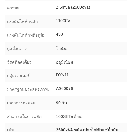
2.5mva (2500kVa)
ความจุ:
11000V
แรงดันไฟฟ้าหลัก:
433
แรงดันไฟฟ้าทุติยภูมิ:
คูลลิ่งคลาส:
โอนัน
วัสดุที่คดเคี้ยว:
อลูมิเนียม
DYN11
กลุ่มเวกเตอร์:
AS60076
มาตรฐานประสิทธิภาพ:
เวลาการส่งมอบ:
90 วัน
สามารถในการผลิต:
100SET/เดือน
เน้น:
2500kVA หม้อแปลงไฟฟ้าแช่น้ำมัน
,