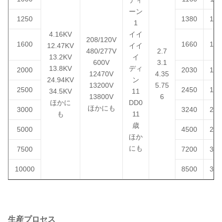
ーン
1250
1380
139
1
4.16KV
イイ
208/120V
1600
1660
166
12.47KV
イイ
480/277V
2.7
13.2KV
イ
600V
3.1
13.8KV
ディ
2000
2030
183
12470V
4.35
24.94KV
ン
13200V
5.75
2500
2450
196
34.5KV
11
13800V
6
ほかに
DD0
ほかにも
3000
3240
265
も
11
歳
5000
4500
270
ほか
にも
7500
7200
320
10000
8500
355
生産プロセス