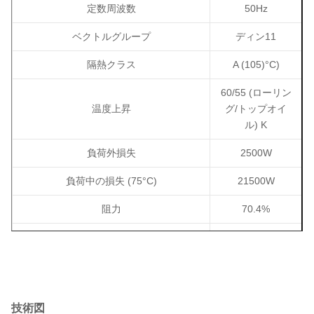
定数周波数
50Hz
ベクトルグループ
ディン11
隔熱クラス
A (105)
°C
)
60/55 (
ローリン
温度上昇
グ/トップオイ
ル) K
負荷外損失
2500W
負荷中の損失 (75
°C
)
21500W
阻力
70.4%
巻き物
アルミニウム
中核材料
シリコン鋼
冷却材料
ミネラルオイル
技術図