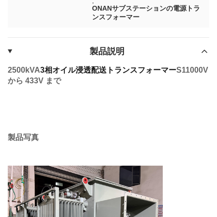
,
ONANサブステーションの電源トラ
ンスフォーマー
製品説明
25
00kVA
3相オイル浸透配送トランスフォーマー
S
11000V
から 433V まで
製品写真