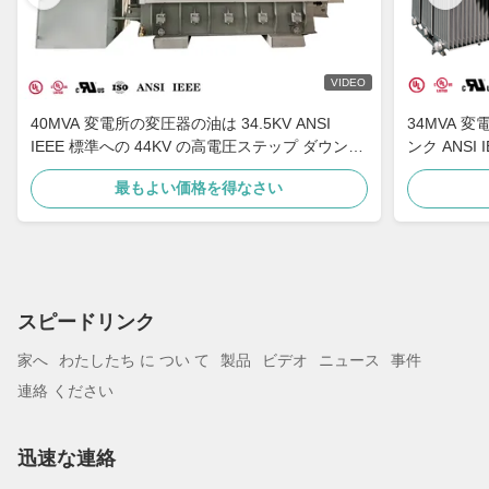
VIDEO
40MVA 変電所の変圧器の油は 34.5KV ANSI
34MVA 変電
IEEE 標準への 44KV の高電圧ステップ ダウンを
ンク ANSI 
浸しました
最もよい価格を得なさい
スピードリンク
家へ
わたしたち に つい て
製品
ビデオ
ニュース
事件
連絡 ください
迅速な連絡