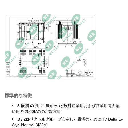
2800*2200*1800
サイズ
(ミリ)
体重
5200kg
-5から+45まで
環境温度
(
°C
)
海面
≤1000M
スタンダード
AS60076
標準的な特徴
3 段階 の 油 に 浸かっ た 設計
産業用および商業用電力配
給用の 2500kVAの定数容量
Dyn11ベクトルグループ
安定した電源のためにHV Delta,LV
Wye-Neutral (433V)