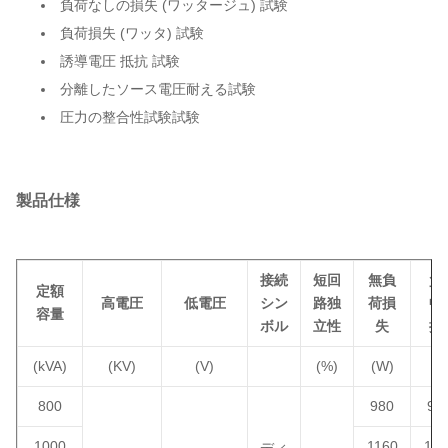
負荷なしの損失 (ワッタージュ) 試験
負荷損失 (ワッタ) 試験
誘導電圧 抵抗 試験
分離したソース電圧耐える試験
圧力の整合性試験試験
製品仕様
接続
短回
無負
負
定額
高電圧
低電圧
シン
路独
荷損
中
容量
ボル
立性
失
損
(kVA)
(KV)
(V)
(%)
(W)
(W
800
980
93
1000
1160
115
ディ