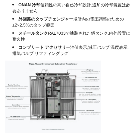
ONAN 冷却
信頼性の高い自己冷却設計,追加の冷却装置は必
要ありません
外回路のタップチェンジャー
場所内の電圧調整のための
±2×2.5%のタップ範囲
スチールタンク
RAL7033で塗装された鋼タンク,内外設置に
耐久性
コンプリート アクセサリー
油値表示,減圧バルブ,温度表示,
排気バルブ,リフティングラグ