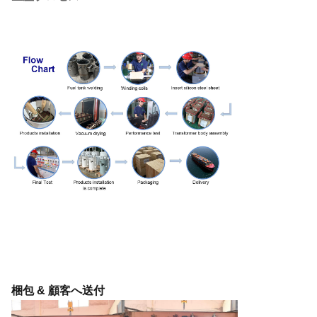
梱包 & 顧客へ送付