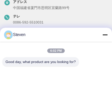
アドレス
中国福建省厦門市思明区宜蘭路99号
テレ
0086-592-5510031
メール
Steven
steven@winley-electric.com
6:02 PM
Good day, what product are you looking for?
私たちのニュースレター
ニュースレターへの購読は,割引などで可能です.