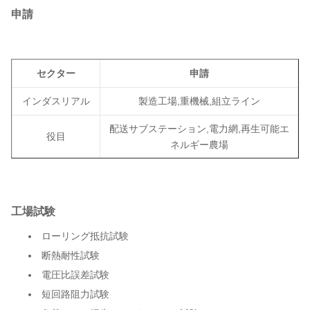
申請
セクター
申請
インダスリアル
製造工場,重機械,組立ライン
配送サブステーション,電力網,再生可能エ
役目
ネルギー農場
大規模なオフィスビル,病院,データセンタ
商業用
ー
工場試験
インフラストラ
空港,鉄道システム,水処理
クチャ
ローリング抵抗試験
断熱耐性試験
電圧比誤差試験
短回路阻力試験