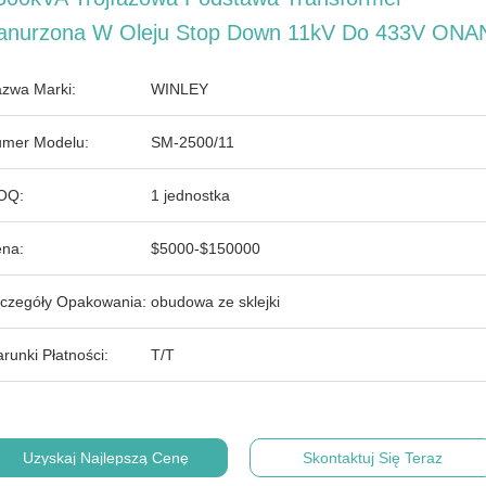
anurzona W Oleju Stop Down 11kV Do 433V ONA
zwa Marki:
WINLEY
mer Modelu:
SM-2500/11
OQ:
1 jednostka
na:
$5000-$150000
czegóły Opakowania:
obudowa ze sklejki
runki Płatności:
T/T
Uzyskaj Najlepszą Cenę
Skontaktuj Się Teraz