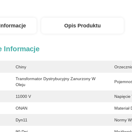
Informacje
Opis Produktu
 Informacje
Chiny
Orzeczni
Transformator Dystrybucyjny Zanurzony W 
Pojemnoś
Oleju
11000 V
Napięcie
ONAN
Materiał 
Dyn11
Normy Wy
90 Dni
Możliwoś