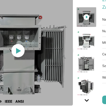
Z
Na
Nu
M
Ce
Sz
Wa