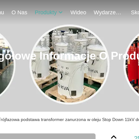
mu
O Nas
Produkty
Wideo
Wydarzenia
gółowe Informacje O Prod
rójfazowa podstawa transformer zanurzona w oleju Stop Down 11kV
2