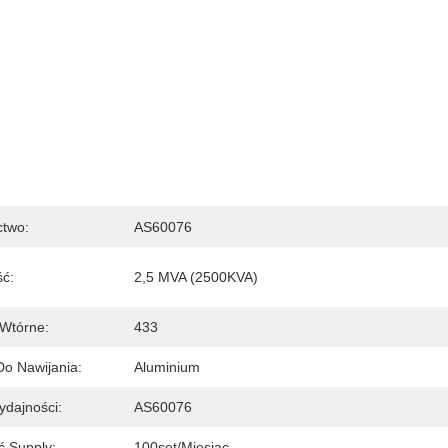
ctwo:
AS60076
ć:
2,5 MVA (2500KVA)
 Wtórne:
433
Do Nawijania:
Aluminium
dajności:
AS60076
ć Supply:
100set/miesiąc