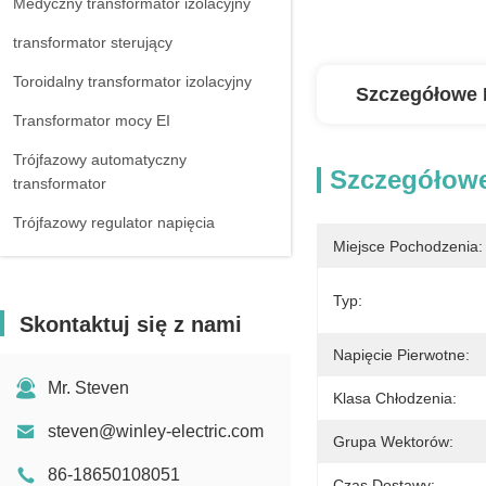
Medyczny transformator izolacyjny
transformator sterujący
Toroidalny transformator izolacyjny
Szczegółowe 
Transformator mocy EI
Trójfazowy automatyczny
Szczegółowe
transformator
Trójfazowy regulator napięcia
Miejsce Pochodzenia:
Reaktor trójfazowy
Typ:
Skontaktuj się z nami
Napięcie Pierwotne:
Mr. Steven
Klasa Chłodzenia:
steven@winley-electric.com
Grupa Wektorów:
86-18650108051
Czas Dostawy: