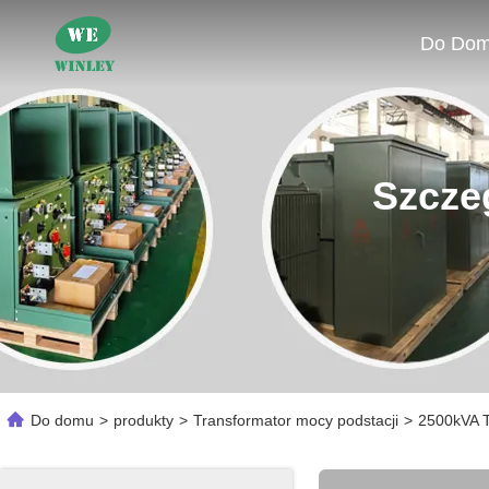
Do Do
Szcze
Do domu
>
produkty
>
Transformator mocy podstacji
>
2500kVA T