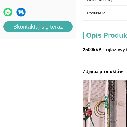
Podkreślić:
Skontaktuj się teraz
Opis Produk
25
00kVA
Trójfazowy 
Zdjęcia produktów