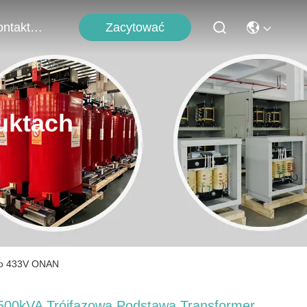
Zacytować
Skontaktuj Się Z Nami
uktach
 do 433V ONAN
500kVA Trójfazowa Podstawa Transformer